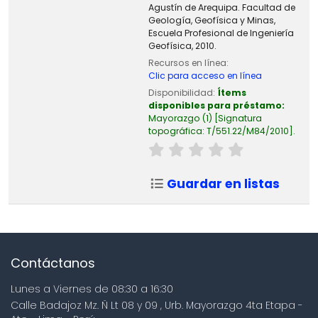
Agustín de Arequipa. Facultad de
Geología, Geofísica y Minas,
Escuela Profesional de Ingeniería
Geofísica, 2010.
Recursos en línea:
Clic para acceso en línea
Disponibilidad:
Ítems
disponibles para préstamo:
Mayorazgo
(1)
Signatura
topográfica:
T/551.22/M84/2010
.
Guardar en listas
Contáctanos
Lunes a Viernes de 08:30 a 16:30
Calle Badajoz Mz. Ñ Lt 08 y 09 , Urb. Mayorazgo 4ta Etapa -