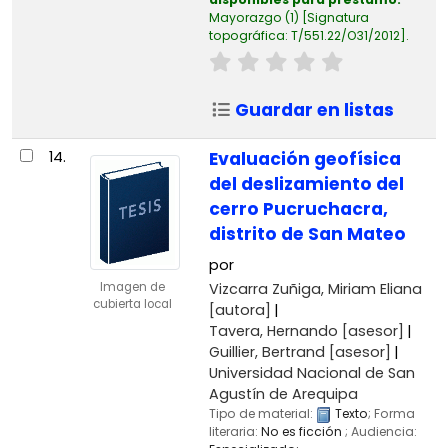
Mayorazgo
(1)
Signatura
topográfica:
T/551.22/O31/2012
.
Guardar en listas
14.
Evaluación geofísica
del deslizamiento del
cerro Pucruchacra,
distrito de San Mateo
por
Vizcarra Zuñiga, Miriam Eliana
Imagen de
cubierta local
[autora]
Tavera, Hernando
[asesor]
Guillier, Bertrand
[asesor]
Universidad Nacional de San
Agustín de Arequipa
Tipo de material:
Texto
; Forma
literaria:
No es ficción
; Audiencia: