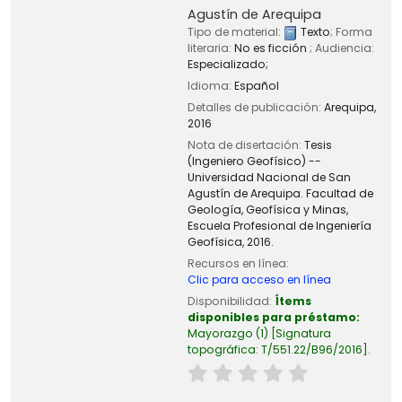
Agustín de Arequipa
Tipo de material:
Texto
; Forma
literaria:
No es ficción
; Audiencia:
Especializado;
Idioma:
Español
Detalles de publicación:
Arequipa,
2016
Nota de disertación:
Tesis
(Ingeniero Geofísico) --
Universidad Nacional de San
Agustín de Arequipa. Facultad de
Geología, Geofísica y Minas,
Escuela Profesional de Ingeniería
Geofísica, 2016.
Recursos en línea:
Clic para acceso en línea
Disponibilidad:
Ítems
disponibles para préstamo:
Mayorazgo
(1)
Signatura
topográfica:
T/551.22/B96/2016
.