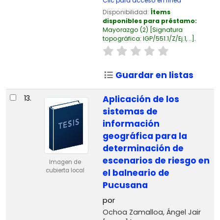
Clic para acceso en línea
Disponibilidad:
Ítems
disponibles para préstamo:
Mayorazgo
(2)
Signatura
topográfica:
IGP/551.1/Z/Ej.1, ..
.
Guardar en listas
13.
Aplicación de los
sistemas de
información
geográfica para la
determinación de
escenarios de riesgo en
Imagen de
cubierta local
el balneario de
Pucusana
por
Ochoa Zamalloa, Ángel Jair