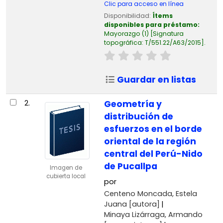
Clic para acceso en línea
Disponibilidad:
Ítems
disponibles para préstamo:
Mayorazgo
(1)
Signatura
topográfica:
T/551.22/A63/2015
.
Guardar en listas
2.
Geometría y
distribución de
esfuerzos en el borde
oriental de la región
central del Perú-Nido
de Pucallpa
Imagen de
cubierta local
por
Centeno Moncada, Estela
Juana
[autora]
Minaya Lizárraga, Armando