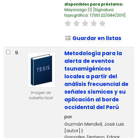
disponibles para préstamo:
Mayorazgo
(1)
Signatura
topográfica:
T/551.22/G84/2011
.
Guardar en listas
9.
Metodología para la
alerta de eventos
tsunamigénicos
locales a partir del
análisis frecuencial de
señales sísmicas y su
Imagen de
cubierta local
aplicación al borde
occidental del Perú
por
Guzmán Mendivil, José Luis
[autor]
Gonzales Zenteno, Edgar