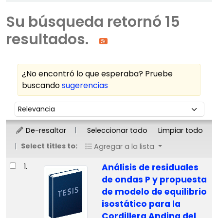
Su búsqueda retornó 15
resultados.
¿No encontró lo que esperaba? Pruebe
buscando
sugerencias
Ordenar
Ordenar por:
De-resaltar
Seleccionar todo
Limpiar todo
Select titles to:
Agregar a la lista
Resultados
1.
Análisis de residuales
de ondas P y propuesta
de modelo de equilibrio
isostático para la
Cordillera Andina del