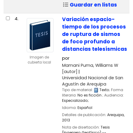
Guardar en listas
4.
Variación espacio-
tiempo de los procesos
de ruptura de sismos
de foco profundo a
distancias telesísmicas
Imagen de
por
cubierta local
Mamani Puma, Williams W
[autor]
Universidad Nacional de San
Agustín de Arequipa
Tipo de material:
Texto
; Forma
literaria:
No es ficción
; Audiencia:
Especializado;
Idioma:
Español
Detalles de publicación:
Arequipa,
2013
Nota de disertación:
Tesis
(Ingeniero Geofísico) --