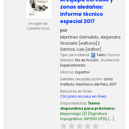
zonas aledañas:
informe técnico
especial 2017
Imagen de
cubierta local
por
Martínez Grimaldo, Alejandra
Graciela
[editora]
Santos, Luis
[editor]
Tipo de material:
Texto
; Forma
literaria:
No es ficción
; Audiencia:
Especializado;
Idioma:
Español
Detalles de publicación:
Lima:
Instituto Geofísico del Perú,
2017
Recursos en línea:
Clic para acceso en línea
Disponibilidad:
Ítems
disponibles para préstamo:
Mayorazgo
(2)
Signatura
topográfica:
IGP/551.1/P/Ej.1, ..
.