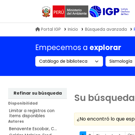
Biblioteca IGP
Portal IGP
Inicio
Búsqueda avanzada
Empecemos a
explorar
Search the catalog by:
Buscar en
Refinar su búsqueda
Su búsqueda 
Disponibilidad
Limitar a registros con
ítems disponibles
¿No encontró lo que e
Autores
Benavente Escobar, C...
Ordenar