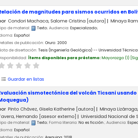
Relación de magnitudes para sismos ocurridos en Boli
por
Condori Machaca, Salome Cristina
[autora]
Minaya Ramo
Tipo de material:
Texto
; Audiencia:
Especializado;
Idioma:
Español
Detalles de publicación:
Oruro:
2000
Nota de disertación:
Tesis (Ingeniería Geológica) -- Universidad Técnica
Disponibilidad:
Ítems disponibles para préstamo:
Mayorazgo
(1)
Si
Guardar en listas
Evaluación sismotectónica del volcán Ticsani usando 
Moquegua)
por
Pinto Chávez, Gisela Katherine
[autora]
Minaya Lizárrag
Tavera, Hernando
[asesor externo]
Universidad Nacional de 
Tipo de material:
Texto
; Forma literaria:
No es ficción
; Audiencia:
Espec
Idioma:
Español
Detalles de publicación:
Arequipa,
2018