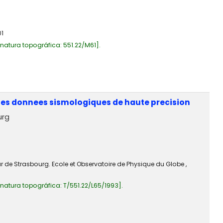
01
gnatura topográfica:
551.22/M61
.
des donnees sismologiques de haute precision
urg
r de Strasbourg. Ecole et Observatoire de Physique du Globe ,
gnatura topográfica:
T/551.22/L65/1993
.