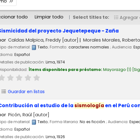
timo
ccionar todo
Limpiar todo
Select titles to:
Agregar a
Sismicidad del proyecto Jequetepeque - Zaña
por
Caldas Malpica, Freddy
[autor]
Morales Morales, Robert
Tipo de material:
Texto
; Formato:
caracteres normales
; Audiencia:
Esp
Idioma:
Español
Detalles de publicación:
Lima,
1974
Disponibilidad:
Ítems disponibles para préstamo:
Mayorazgo
(1)
Si
Guardar en listas
Contribución al estudio de la
sismología
en el Perú co
por
Picón, Raúl
[autor]
Tipo de material:
Texto
; Forma literaria:
No es ficción
; Audiencia:
Espec
Idioma:
Español
Detalles de publicación:
Lima,
1926