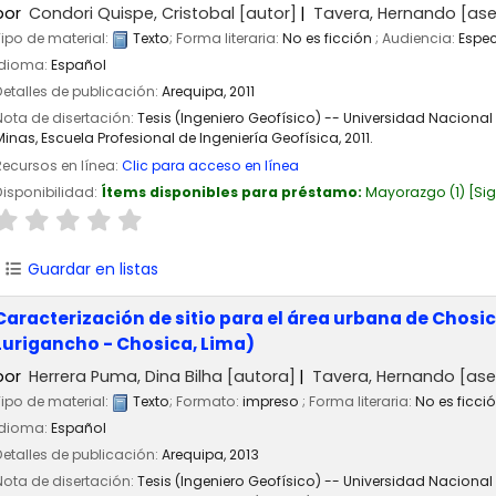
por
Condori Quispe, Cristobal
[autor]
Tavera, Hernando
[ase
Tipo de material:
Texto
; Forma literaria:
No es ficción
; Audiencia:
Espec
Idioma:
Español
Detalles de publicación:
Arequipa,
2011
Nota de disertación:
Tesis (Ingeniero Geofísico) -- Universidad Nacional
Minas, Escuela Profesional de Ingeniería Geofísica, 2011.
Recursos en línea:
Clic para acceso en línea
Disponibilidad:
Ítems disponibles para préstamo:
Mayorazgo
(1)
Si
Guardar en listas
Caracterización de sitio para el área urbana de Chosi
Lurigancho - Chosica, Lima)
por
Herrera Puma, Dina Bilha
[autora]
Tavera, Hernando
[ase
Tipo de material:
Texto
; Formato:
impreso
; Forma literaria:
No es ficci
Idioma:
Español
Detalles de publicación:
Arequipa,
2013
Nota de disertación:
Tesis (Ingeniero Geofísico) -- Universidad Nacional