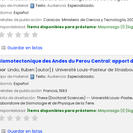
Tipo de material:
Texto
; Audiencia:
Especializado;
Idioma:
Español
Detalles de publicación:
Caracas:
Ministerio de Ciencia y Tecnología,
20
Disponibilidad:
Ítems disponibles para préstamo:
Mayorazgo
(1)
Si
Guardar en listas
Sismotectonique des Andes du Perou Central: apport 
por
Lindo, Ruben
[autor]
Université Louis-Pasteur de Strasbo
Tipo de material:
Texto
; Audiencia:
Especializado;
Idioma:
Español
Detalles de publicación:
Francia,
1993
Nota de disertación:
These (Doctorat Sciences) -- Université Louis-Pasteu
Laboratoire de Sismologie et de Physique de la Terre.
Disponibilidad:
Ítems disponibles para préstamo:
Mayorazgo
(1)
Si
Guardar en listas