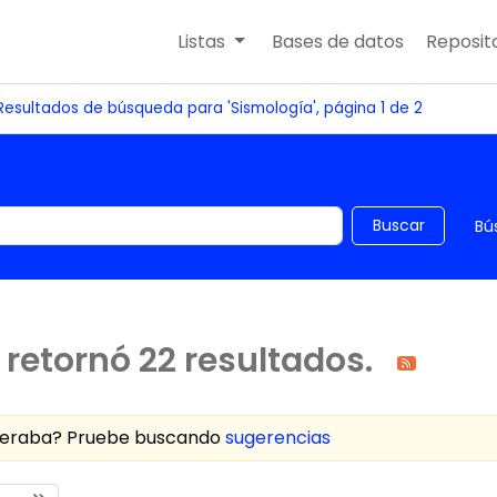
Listas
Bases de datos
Reposito
Resultados de búsqueda para 'Sismología', página 1 de 2
 el catálogo por palabra clave
Buscar
Bú
retornó 22 resultados.
speraba? Pruebe buscando
sugerencias