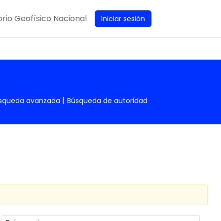
rio Geofísico Nacional
Iniciar sesión
squeda avanzada
Búsqueda de autoridad
Ordenar por: