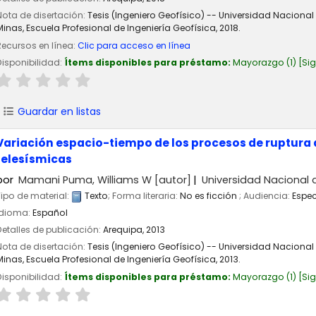
Nota de disertación:
Tesis (Ingeniero Geofísico) -- Universidad Nacional
Minas, Escuela Profesional de Ingeniería Geofísica, 2018.
Recursos en línea:
Clic para acceso en línea
Disponibilidad:
Ítems disponibles para préstamo:
Mayorazgo
(1)
Si
Guardar en listas
Variación espacio-tiempo de los procesos de ruptura 
telesísmicas
por
Mamani Puma, Williams W
[autor]
Universidad Nacional 
Tipo de material:
Texto
; Forma literaria:
No es ficción
; Audiencia:
Espec
Idioma:
Español
Detalles de publicación:
Arequipa,
2013
Nota de disertación:
Tesis (Ingeniero Geofísico) -- Universidad Nacional
Minas, Escuela Profesional de Ingeniería Geofísica, 2013.
Disponibilidad:
Ítems disponibles para préstamo:
Mayorazgo
(1)
Si