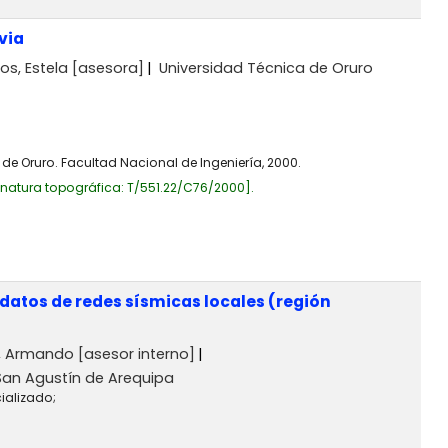
via
s, Estela
[asesora]
Universidad Técnica de Oruro
 de Oruro. Facultad Nacional de Ingeniería, 2000.
gnatura topográfica:
T/551.22/C76/2000
.
datos de redes sísmicas locales (región
a, Armando
[asesor interno]
San Agustín de Arequipa
ializado;