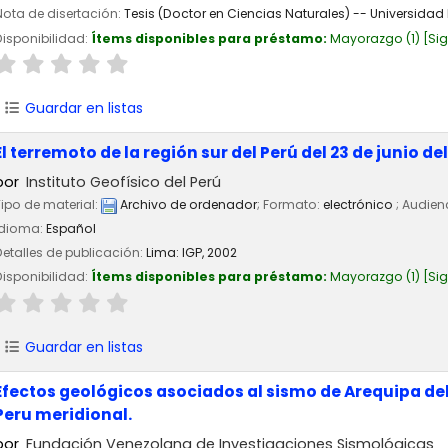
Nota de disertación:
Tesis (Doctor en Ciencias Naturales) -- Universida
Disponibilidad:
Ítems disponibles para préstamo:
Mayorazgo
(1)
Si
Guardar en listas
El terremoto de la región sur del Perú del 23 de junio del
por
Instituto Geofísico del Perú
Tipo de material:
Archivo de ordenador
; Formato:
electrónico
; Audien
Idioma:
Español
Detalles de publicación:
Lima:
IGP,
2002
Disponibilidad:
Ítems disponibles para préstamo:
Mayorazgo
(1)
Si
Guardar en listas
Efectos geológicos asociados al sismo de Arequipa del
Peru meridional.
por
Fundación Venezolana de Investigaciones Sismológicas