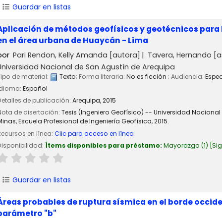
Guardar en listas
Aplicación de métodos geofísicos y geotécnicos para 
en el área urbana de Huaycán - Lima
por
Pari Rendon, Kelly Amanda
[autora]
Tavera, Hernando
[a
Universidad Nacional de San Agustín de Arequipa
Tipo de material:
Texto
; Forma literaria:
No es ficción
; Audiencia:
Espec
Idioma:
Español
Detalles de publicación:
Arequipa,
2015
Nota de disertación:
Tesis (Ingeniero Geofísico) -- Universidad Nacional
Minas, Escuela Profesional de Ingeniería Geofísica, 2015.
Recursos en línea:
Clic para acceso en línea
Disponibilidad:
Ítems disponibles para préstamo:
Mayorazgo
(1)
Si
Guardar en listas
Áreas probables de ruptura sísmica en el borde occident
parámetro "b"