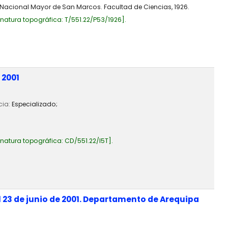
d Nacional Mayor de San Marcos. Facultad de Ciencias, 1926.
gnatura topográfica:
T/551.22/P53/1926
.
 2001
cia:
Especializado;
gnatura topográfica:
CD/551.22/I5T
.
 23 de junio de 2001. Departamento de Arequipa