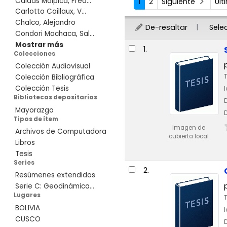
Caldas Malpica, Fred...
1
2
Siguiente
Úl
Carlotto Caillaux, V...
Chalco, Alejandro
De-resaltar
Sele
Condori Machaca, Sal...
Resultados
Mostrar más
1.
Colecciones
Colección Audiovisual
Colección Bibliográfica
Colección Tesis
Bibliotecas depositarias
Mayorazgo
Tipos de ítem
Imagen de
Archivos de Computadora
cubierta local
Libros
Tesis
Series
2.
Resúmenes extendidos
Serie C: Geodinámica...
Lugares
BOLIVIA
CUSCO