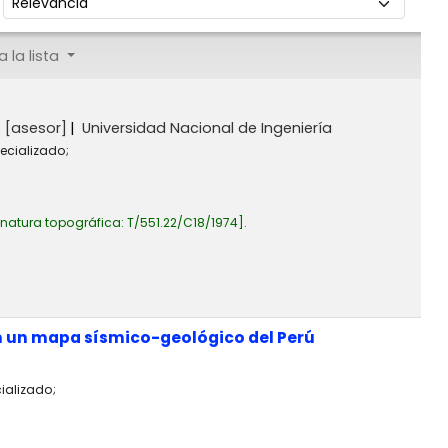
 la lista
o
[asesor]
Universidad Nacional de Ingeniería
ecializado;
gnatura topográfica:
T/551.22/C18/1974
.
n un mapa sísmico-geológico del Perú
ializado;