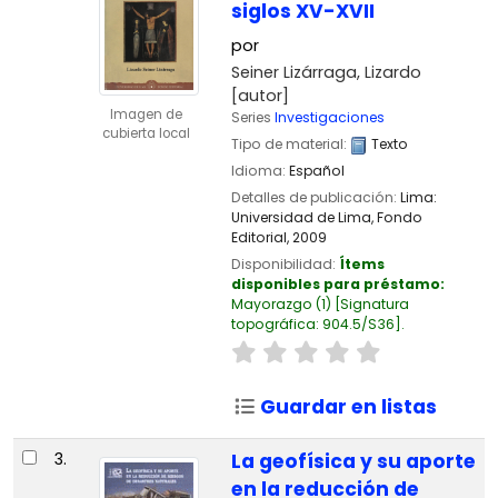
siglos XV-XVII
por
Seiner Lizárraga, Lizardo
[autor]
Imagen de
Series
Investigaciones
cubierta local
Tipo de material:
Texto
Idioma:
Español
Detalles de publicación:
Lima:
Universidad de Lima, Fondo
Editorial,
2009
Disponibilidad:
Ítems
disponibles para préstamo:
Mayorazgo
(1)
Signatura
topográfica:
904.5/S36
.
Guardar en listas
3.
La geofísica y su aporte
en la reducción de