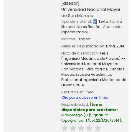
[asesor]
Universidad Nacional Mayor
de San Marcos
Tipo de material:
Texto
; Forma
literaria:
No es ficción
; Audiencia:
Especializado;
Idioma:
Español
Detalles de publicación:
Lima,
2014
Nota de disertación:
Tesis
(Ingeniero Mecánica de Fluidos) --
Universidad Nacional Mayor de
San Marcos. Facultad de Ciencias
Físicas, Escuela Académico
Profesional Ingeniería Mecánica de
Fluidos, 2014.
Recursos en línea:
Clic para acceso en línea
Disponibilidad:
Ítems
disponibles para préstamo:
Mayorazgo
(1)
Signatura
topográfica:
T/551.22/M26/2014
.