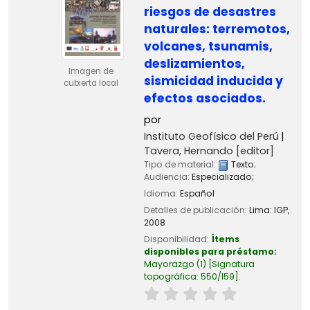
riesgos de desastres
naturales: terremotos,
volcanes, tsunamis,
deslizamientos,
Imagen de
sismicidad inducida y
cubierta local
efectos asociados.
por
Instituto Geofísico del Perú
Tavera, Hernando
[editor]
Tipo de material:
Texto
;
Audiencia:
Especializado;
Idioma:
Español
Detalles de publicación:
Lima:
IGP,
2008
Disponibilidad:
Ítems
disponibles para préstamo:
Mayorazgo
(1)
Signatura
topográfica:
550/I59
.