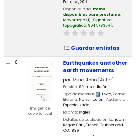
Editorial,
2011
Disponibilidad:
Ítems
disponibles para préstamo:
Mayorazgo
(1)
Signatura
topográfica:
904.5/S36H
.
Guardar en listas
6.
Earthquakes and other
earth movements
por
Milne, John
[Autor]
Edición:
Sétima edición
Tipo de material:
Texto
; Forma
literaria:
No es ficción
; Audiencia:
Especializado;
Imagen de
Idioma:
Inglés
cubierta local
Detalles de publicación:
London:
Kegan Paul, Trench, Trubner and
CO,
1839