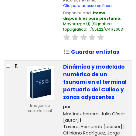
Recursos en línea:
Clic para acceso en línea
Disponibilidad:
Ítems
disponibles para préstamo:
Mayorazgo
(1)
Signatura
topográfica:
T/551.22/C41/2003
.
Guardar en listas
11.
Dinámica y modelado
numérico de un
tsunami en el terminal
portuario del Callao y
zonas adyacentes
Imagen de
por
cubierta local
Martinez Herrera, Julio César
[autor]
Tavera, Hernando
[asesor]
Otiniano Rodríguez, Jorge