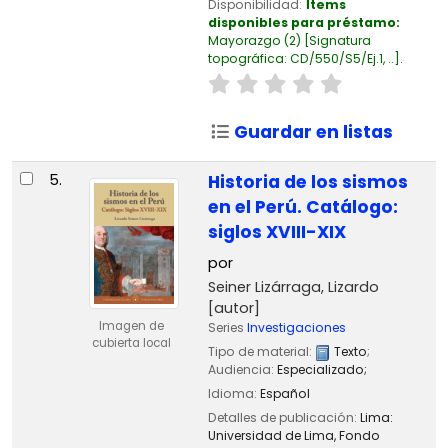
Disponibilidad:
Ítems
disponibles para préstamo:
Mayorazgo
(2)
Signatura
topográfica:
CD/550/S5/Ej.1, ..
.
Guardar en listas
5.
Historia de los sismos
en el Perú. Catálogo:
siglos XVIII-XIX
por
Seiner Lizárraga, Lizardo
[autor]
Imagen de
Series
Investigaciones
cubierta local
Tipo de material:
Texto
;
Audiencia:
Especializado;
Idioma:
Español
Detalles de publicación:
Lima:
Universidad de Lima, Fondo