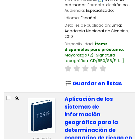
ordenador
; Formato:
electrónico
;
Audiencia:
Especializado;
Idioma:
Español
Detalles de publicación:
Lima:
Academia Nacional de Ciencias,
2010
Disponibilidad:
Ítems
disponibles para préstamo:
Mayorazgo
(2)
Signatura
topográfica:
CD/550/S8/Ej.1, ..
.
Guardar en listas
9.
Aplicación de los
sistemas de
información
geográfica para la
determinación de
escenarios de riesgo en
Imagen de