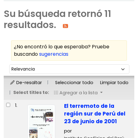
Su búsqueda retornó 11
resultados.
¿No encontró lo que esperaba? Pruebe
buscando
sugerencias
Ordenar
Ordenar por:
De-resaltar
Seleccionar todo
Limpiar todo
Select titles to:
Agregar a la lista
Resultados
1.
El terremoto de la
región sur de Perú del
23 de junio de 2001
por