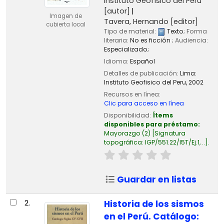
Instituto Geofísico del Perú
[autor]
Imagen de
Tavera, Hernando
[editor]
cubierta local
Tipo de material:
Texto
; Forma
literaria:
No es ficción
; Audiencia:
Especializado;
Idioma:
Español
Detalles de publicación:
Lima:
Instituto Geofisico del Peru,
2002
Recursos en línea:
Clic para acceso en línea
Disponibilidad:
Ítems
disponibles para préstamo:
Mayorazgo
(2)
Signatura
topográfica:
IGP/551.22/I5T/Ej.1, ..
.
Guardar en listas
2.
Historia de los sismos
en el Perú. Catálogo: