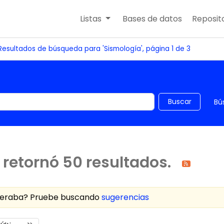
Listas
Bases de datos
Reposito
Resultados de búsqueda para 'Sismología', página 1 de 3
 el catálogo por palabra clave
Buscar
Bú
retornó 50 resultados.
speraba? Pruebe buscando
sugerencias