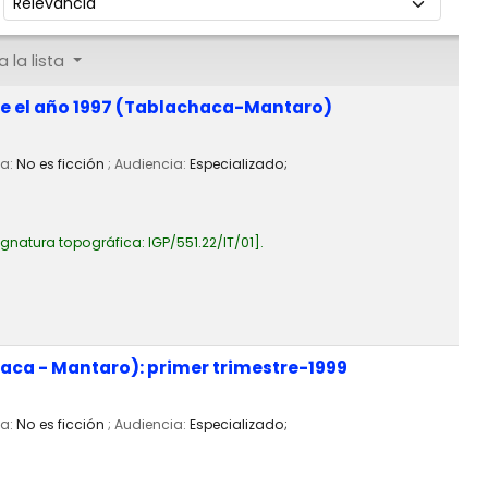
 la lista
te el año 1997 (Tablachaca-Mantaro)
ia:
No es ficción
; Audiencia:
Especializado;
ignatura topográfica:
IGP/551.22/IT/01
.
aca - Mantaro): primer trimestre-1999
ia:
No es ficción
; Audiencia:
Especializado;