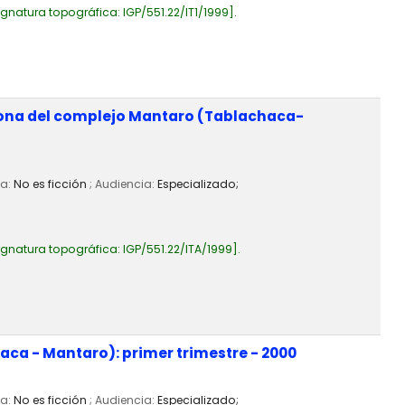
ignatura topográfica:
IGP/551.22/IT1/1999
.
a zona del complejo Mantaro (Tablachaca-
ia:
No es ficción
; Audiencia:
Especializado;
ignatura topográfica:
IGP/551.22/ITA/1999
.
aca - Mantaro): primer trimestre - 2000
ia:
No es ficción
; Audiencia:
Especializado;