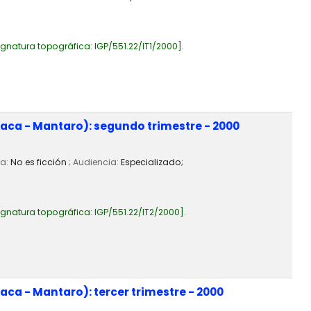
ignatura topográfica:
IGP/551.22/IT1/2000
.
aca - Mantaro): segundo trimestre - 2000
ia:
No es ficción
; Audiencia:
Especializado;
ignatura topográfica:
IGP/551.22/IT2/2000
.
ca - Mantaro): tercer trimestre - 2000