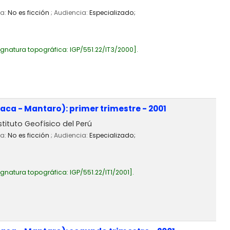
ia:
No es ficción
; Audiencia:
Especializado;
ignatura topográfica:
IGP/551.22/IT3/2000
.
ca - Mantaro): primer trimestre - 2001
stituto Geofísico del Perú
ia:
No es ficción
; Audiencia:
Especializado;
ignatura topográfica:
IGP/551.22/IT1/2001
.