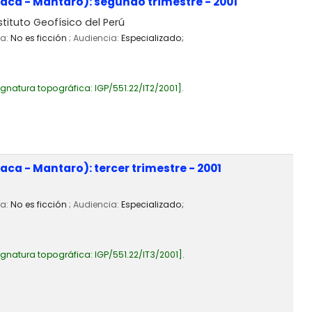
aca - Mantaro): segundo trimestre - 2001
stituto Geofísico del Perú
ia:
No es ficción
; Audiencia:
Especializado;
ignatura topográfica:
IGP/551.22/IT2/2001
.
ca - Mantaro): tercer trimestre - 2001
ia:
No es ficción
; Audiencia:
Especializado;
ignatura topográfica:
IGP/551.22/IT3/2001
.