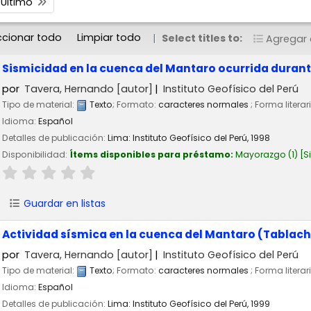
Último
ccionar todo
Limpiar todo
Select titles to:
Agregar a
Sismicidad en la cuenca del Mantaro ocurrida duran
por
Tavera, Hernando
[autor]
Instituto Geofísico del Perú
Tipo de material:
Texto
; Formato:
caracteres normales
; Forma literar
Idioma:
Español
Detalles de publicación:
Lima:
Instituto Geofísico del Perú,
1998
Disponibilidad:
Ítems disponibles para préstamo:
Mayorazgo
(1)
S
Guardar en listas
Actividad sísmica en la cuenca del Mantaro (Tablach
por
Tavera, Hernando
[autor]
Instituto Geofísico del Perú
Tipo de material:
Texto
; Formato:
caracteres normales
; Forma literar
Idioma:
Español
Detalles de publicación:
Lima:
Instituto Geofísico del Perú,
1999