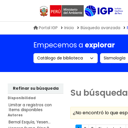
Biblioteca IGP
Portal IGP
Inicio
Búsqueda avanzada
Empecemos a
explorar
Search the catalog by:
Buscar en
Refinar su búsqueda
Su búsqueda 
Disponibilidad
Limitar a registros con
ítems disponibles
¿No encontró lo que e
Autores
Bernal Esquía, Yesen...
Ordenar