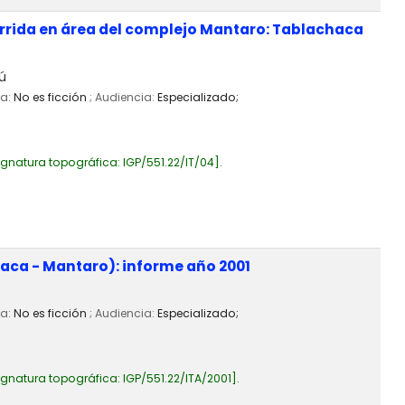
urrida en área del complejo Mantaro: Tablachaca
ú
ia:
No es ficción
; Audiencia:
Especializado;
ignatura topográfica:
IGP/551.22/IT/04
.
aca - Mantaro): informe año 2001
ia:
No es ficción
; Audiencia:
Especializado;
ignatura topográfica:
IGP/551.22/ITA/2001
.