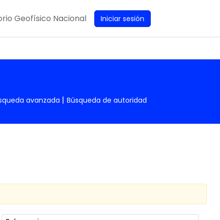
rio Geofísico Nacional
Iniciar sesión
squeda avanzada
Búsqueda de autoridad
Ordenar por: