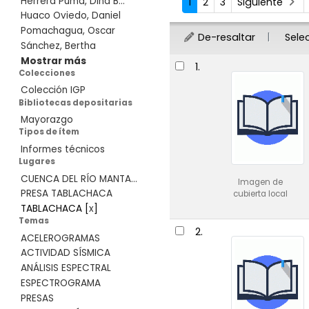
Herrera Puma, Dina B...
1
2
3
Siguiente
Huaco Oviedo, Daniel
Pomachagua, Oscar
De-resaltar
Sele
Sánchez, Bertha
Resultados
Mostrar más
1.
Colecciones
Colección IGP
Bibliotecas depositarias
Mayorazgo
Tipos de ítem
Informes técnicos
Lugares
CUENCA DEL RÍO MANTA...
Imagen de
PRESA TABLACHACA
cubierta local
TABLACHACA
[
x
]
Temas
2.
ACELEROGRAMAS
ACTIVIDAD SÍSMICA
ANÁLISIS ESPECTRAL
ESPECTROGRAMA
PRESAS