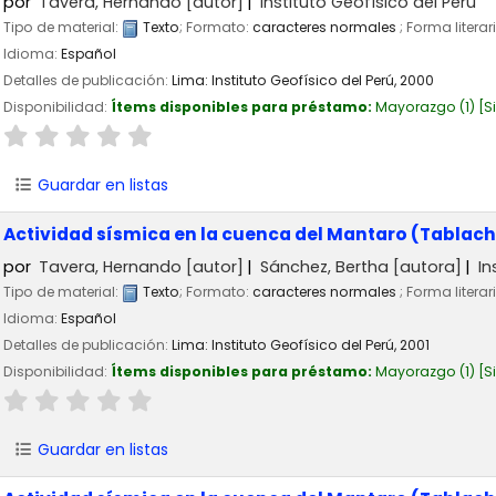
por
Tavera, Hernando
[autor]
Instituto Geofísico del Perú
Tipo de material:
Texto
; Formato:
caracteres normales
; Forma literar
Idioma:
Español
Detalles de publicación:
Lima:
Instituto Geofísico del Perú,
2000
Disponibilidad:
Ítems disponibles para préstamo:
Mayorazgo
(1)
S
Guardar en listas
Actividad sísmica en la cuenca del Mantaro (Tablacha
por
Tavera, Hernando
[autor]
Sánchez, Bertha
[autora]
In
Tipo de material:
Texto
; Formato:
caracteres normales
; Forma literar
Idioma:
Español
Detalles de publicación:
Lima:
Instituto Geofísico del Perú,
2001
Disponibilidad:
Ítems disponibles para préstamo:
Mayorazgo
(1)
S
Guardar en listas