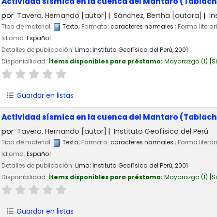
Actividad sísmica en la cuenca del Mantaro (Tablach
por
Tavera, Hernando
[autor]
Sánchez, Bertha
[autora]
In
Tipo de material:
Texto
; Formato:
caracteres normales
; Forma literar
Idioma:
Español
Detalles de publicación:
Lima:
Instituto Geofísico del Perú,
2001
Disponibilidad:
Ítems disponibles para préstamo:
Mayorazgo
(1)
S
Guardar en listas
Actividad sísmica en la cuenca del Mantaro (Tablacha
por
Tavera, Hernando
[autor]
Instituto Geofísico del Perú
Tipo de material:
Texto
; Formato:
caracteres normales
; Forma literar
Idioma:
Español
Detalles de publicación:
Lima:
Instituto Geofísico del Perú,
2001
Disponibilidad:
Ítems disponibles para préstamo:
Mayorazgo
(1)
S
Guardar en listas