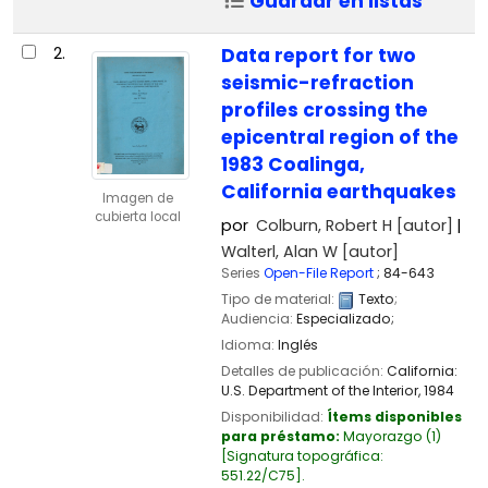
Guardar en listas
2.
Data report for two
seismic-refraction
profiles crossing the
epicentral region of the
1983 Coalinga,
California earthquakes
Imagen de
cubierta local
por
Colburn, Robert H
[autor]
Walterl, Alan W
[autor]
Series
Open-File Report
; 84-643
Tipo de material:
Texto
;
Audiencia:
Especializado;
Idioma:
Inglés
Detalles de publicación:
California:
U.S. Department of the Interior,
1984
Disponibilidad:
Ítems disponibles
para préstamo:
Mayorazgo
(1)
Signatura topográfica:
551.22/C75
.