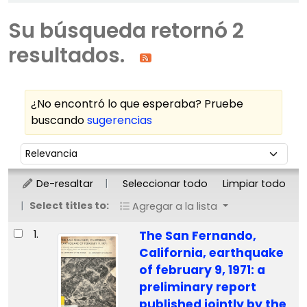
Su búsqueda retornó 2
resultados.
¿No encontró lo que esperaba? Pruebe
buscando
sugerencias
Ordenar
Ordenar por:
De-resaltar
Seleccionar todo
Limpiar todo
Select titles to:
Agregar a la lista
Resultados
1.
The San Fernando,
California, earthquake
of february 9, 1971: a
preliminary report
published jointly by the