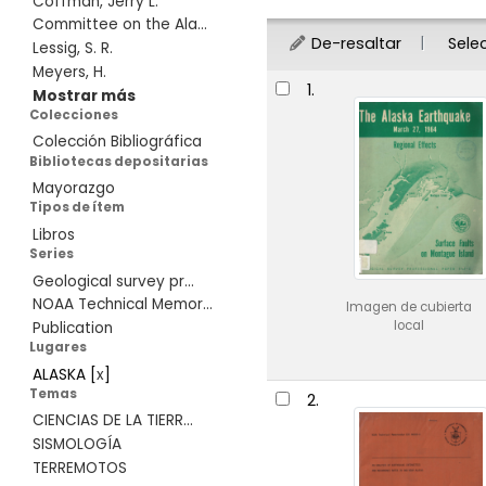
Coffman, Jerry L.
Committee on the Ala...
De-resaltar
Sele
Lessig, S. R.
Meyers, H.
Resultados
1.
Mostrar más
Colecciones
Colección Bibliográfica
Bibliotecas depositarias
Mayorazgo
Tipos de ítem
Libros
Series
Geological survey pr...
NOAA Technical Memor...
Imagen de cubierta
local
Publication
Lugares
ALASKA
[
x
]
Temas
2.
CIENCIAS DE LA TIERR...
SISMOLOGÍA
TERREMOTOS