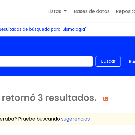
Listas
Bases de datos
Reposito
Resultados de búsqueda para 'Sismología'
 el catálogo por palabra clave
Buscar
Bú
retornó 3 resultados.
speraba? Pruebe buscando
sugerencias