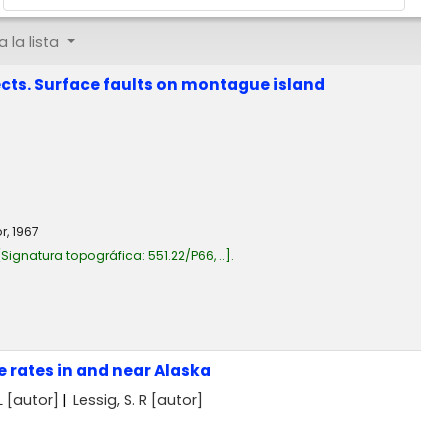
 la lista
ects. Surface faults on montague island
or,
1967
Signatura topográfica:
551.22/P66, ..
.
e rates in and near Alaska
L
[autor]
Lessig, S. R
[autor]