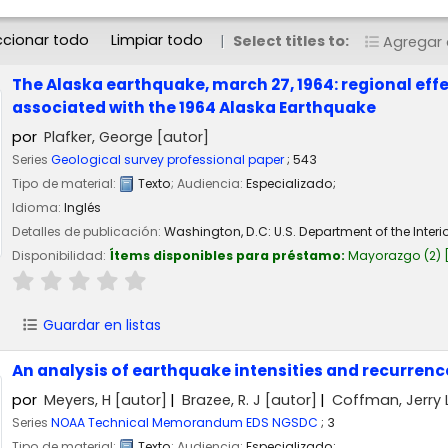
ccionar todo
Limpiar todo
Select titles to:
Agregar a
The Alaska earthquake, march 27, 1964: regional eff
associated with the 1964 Alaska Earthquake
por
Plafker, George
[autor]
Series
Geological survey professional paper
; 543
Tipo de material:
Texto
; Audiencia:
Especializado;
Idioma:
Inglés
Detalles de publicación:
Washington, D.C:
U.S. Department of the Interi
Disponibilidad:
Ítems disponibles para préstamo:
Mayorazgo
(2)
Guardar en listas
An analysis of earthquake intensities and recurrenc
por
Meyers, H
[autor]
Brazee, R. J
[autor]
Coffman, Jerry 
Series
NOAA Technical Memorandum EDS NGSDC
; 3
Tipo de material:
Texto
; Audiencia:
Especializado;