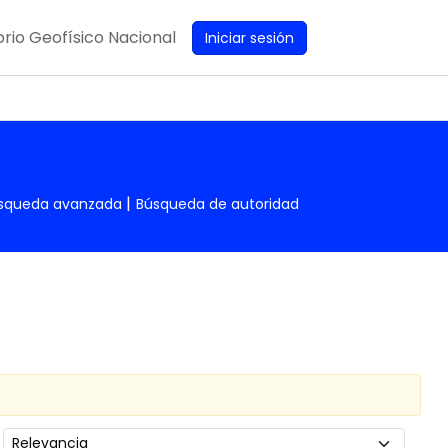
rio Geofísico Nacional
Iniciar sesión
squeda avanzada
Búsqueda de autoridad
Ordenar por: