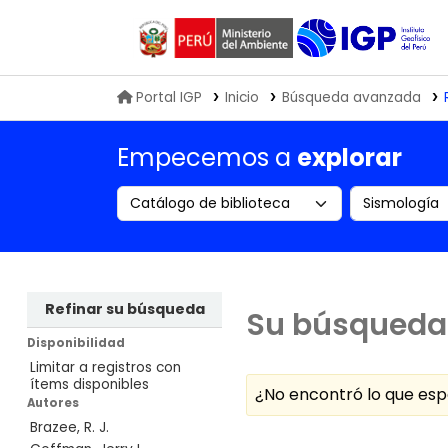
Biblioteca IGP
Portal IGP
Inicio
Búsqueda avanzada
Empecemos a
explorar
Search the catalog by:
Buscar en
Refinar su búsqueda
Su búsqueda 
Disponibilidad
Limitar a registros con
ítems disponibles
¿No encontró lo que e
Autores
Brazee, R. J.
Ordenar