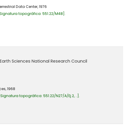
restrial Data Center,
1976
Signatura topográfica:
551.22/M48
.
Earth Sciences National Research Council
ces,
1968
Signatura topográfica:
551.22/N27/A/Ej.2, ..
.