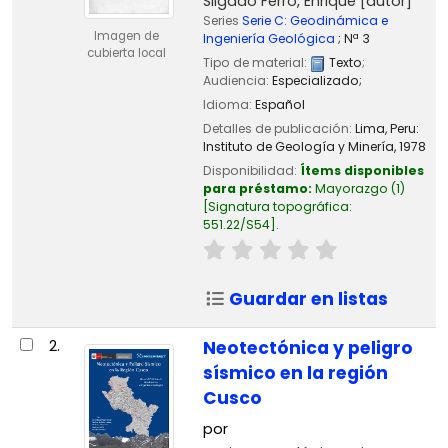
Silgado Ferro, Enrique
[autor]
Series
Serie C: Geodinámica e
Imagen de
Ingeniería Geológica
; Nª 3
cubierta local
Tipo de material:
Texto
;
Audiencia:
Especializado;
Idioma:
Español
Detalles de publicación:
Lima, Peru:
Instituto de Geología y Minería,
1978
Disponibilidad:
Ítems disponibles
para préstamo:
Mayorazgo
(1)
Signatura topográfica:
551.22/S54
.
Guardar en listas
2.
Neotectónica y peligro
sísmico en la región
Cusco
por