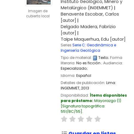
Instituto Geológico, Minero y
Metalúrgico (INGEMMET)
Imagen de
Benavente Escobar, Carlos
cubierta local
[autor]
Delgado Madera, Fabrizio
[autor]
Taipe Maquerhua, Edu
[autor]
Series
Serie C: Geodinámica e
Ingeniería Geológica
Tipo de material:
Texto
; Forma
literaria:
No es ficción
; Audiencia:
Especializado;
Idioma:
Español
Detalles de publicación:
Lima:
INGEMMET,
2013
Disponibilidad:
Ítems disponibles
para préstamo:
Mayorazgo
(1)
Signatura topográfica:
551/BC/55
.
Guardar en listas