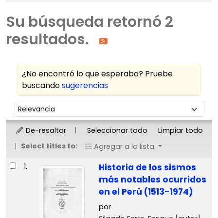
Su búsqueda retornó 2
resultados.
¿No encontró lo que esperaba? Pruebe
buscando
sugerencias
Ordenar
Ordenar por:
De-resaltar
Seleccionar todo
Limpiar todo
Select titles to:
Agregar a la lista
Resultados
1.
Historia de los sismos
más notables ocurridos
en el Perú (1513-1974)
por