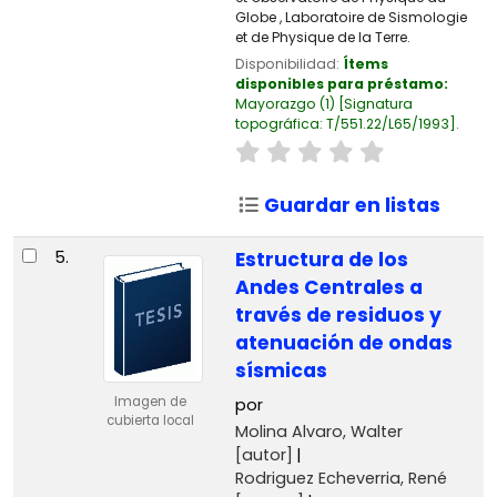
Globe , Laboratoire de Sismologie
et de Physique de la Terre.
Disponibilidad:
Ítems
disponibles para préstamo:
Mayorazgo
(1)
Signatura
topográfica:
T/551.22/L65/1993
.
Guardar en listas
5.
Estructura de los
Andes Centrales a
través de residuos y
atenuación de ondas
sísmicas
Imagen de
por
cubierta local
Molina Alvaro, Walter
[autor]
Rodriguez Echeverria, René