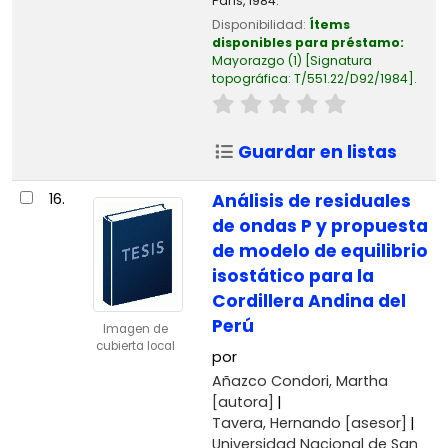
París, 1984.
Disponibilidad:
Ítems
disponibles para préstamo:
Mayorazgo
(1)
Signatura
topográfica:
T/551.22/D92/1984
.
Guardar en listas
16.
Análisis de residuales
de ondas P y propuesta
de modelo de equilibrio
isostático para la
Cordillera Andina del
Perú
Imagen de
cubierta local
por
Añazco Condori, Martha
[autora]
Tavera, Hernando
[asesor]
Universidad Nacional de San