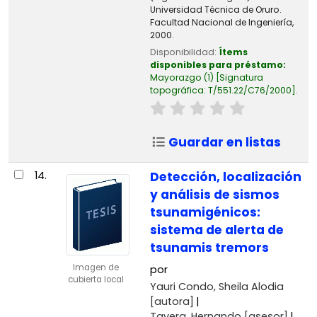
Universidad Técnica de Oruro.
Facultad Nacional de Ingeniería,
2000.
Disponibilidad:
Ítems
disponibles para préstamo:
Mayorazgo
(1)
Signatura
topográfica:
T/551.22/C76/2000
.
Guardar en listas
14.
Detección, localización
y análisis de sismos
tsunamigénicos:
sistema de alerta de
tsunamis tremors
Imagen de
por
cubierta local
Yauri Condo, Sheila Alodia
[autora]
Tavera, Hernando
[asesor]