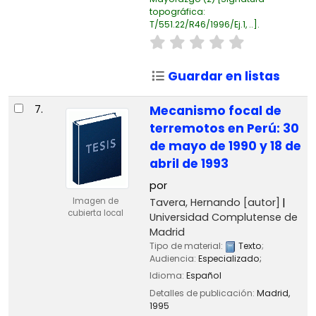
topográfica:
T/551.22/R46/1996/Ej.1, ..
.
Guardar en listas
7.
Mecanismo focal de
terremotos en Perú: 30
de mayo de 1990 y 18 de
abril de 1993
por
Tavera, Hernando
[autor]
Imagen de
cubierta local
Universidad Complutense de
Madrid
Tipo de material:
Texto
;
Audiencia:
Especializado;
Idioma:
Español
Detalles de publicación:
Madrid,
1995