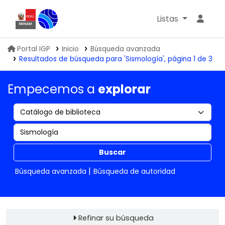
Listas
Biblioteca IGP
Portal IGP
Inicio
Búsqueda avanzada
Resultados de búsqueda para 'Sismología', página 1 de 3
Empecemos a
explorar
Buscar
Búsqueda avanzada
Búsqueda de autoridad
Refinar su búsqueda