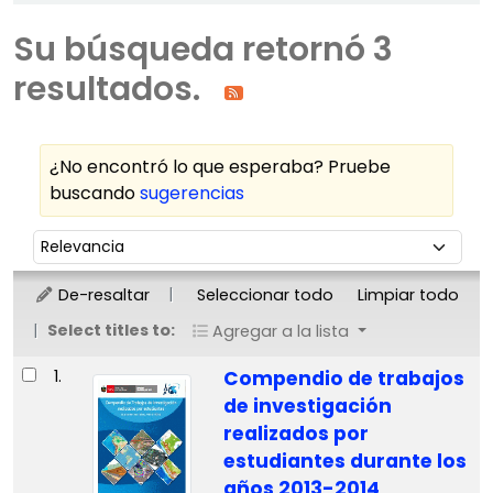
Su búsqueda retornó 3
resultados.
¿No encontró lo que esperaba? Pruebe
buscando
sugerencias
Ordenar
Ordenar por:
De-resaltar
Seleccionar todo
Limpiar todo
Select titles to:
Agregar a la lista
Resultados
1.
Compendio de trabajos
de investigación
realizados por
estudiantes durante los
años 2013-2014