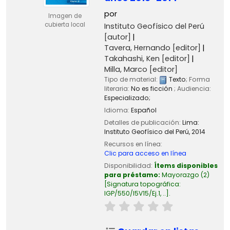
por
Imagen de
cubierta local
Instituto Geofísico del Perú
[autor]
Tavera, Hernando
[editor]
Takahashi, Ken
[editor]
Milla, Marco
[editor]
Tipo de material:
Texto
; Forma
literaria:
No es ficción
; Audiencia:
Especializado;
Idioma:
Español
Detalles de publicación:
Lima:
Instituto Geofísico del Perú,
2014
Recursos en línea:
Clic para acceso en línea
Disponibilidad:
Ítems disponibles
para préstamo:
Mayorazgo
(2)
Signatura topográfica:
IGP/550/I5V15/Ej.1, ..
.