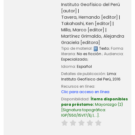
Instituto Geofísico del Perú
[autor]
Tavera, Hernando
[editor]
Takahashi, Ken
[editor]
Milla, Marco
[editor]
Martínez Grimaldo, Alejandra
Graciela
[editora]
Tipo de material:
Texto
; Forma
literaria:
No es ficción
; Audiencia:
Especializado;
Idioma:
Español
Detalles de publicación:
Lima:
Instituto Geofísico del Perú,
2016
Recursos en línea:
Clic para acceso en línea
Disponibilidad:
Ítems disponibles
para préstamo:
Mayorazgo
(2)
Signatura topográfica:
IGP/550/I5V17/Ej.1, ..
.