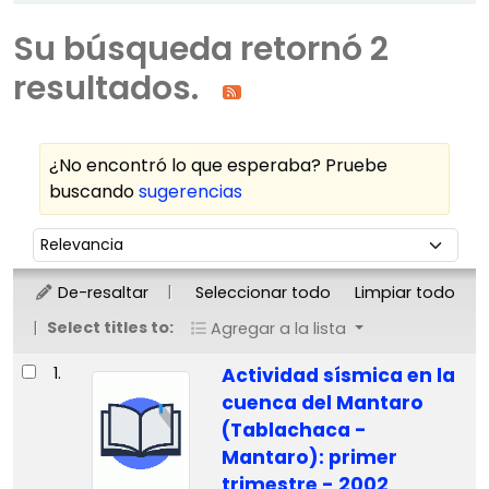
Su búsqueda retornó 2
resultados.
¿No encontró lo que esperaba? Pruebe
buscando
sugerencias
Ordenar
Ordenar por:
De-resaltar
Seleccionar todo
Limpiar todo
Select titles to:
Agregar a la lista
Resultados
1.
Actividad sísmica en la
cuenca del Mantaro
(Tablachaca -
Mantaro): primer
trimestre - 2002