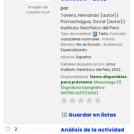
Imagen de
por
cubierta local
Tavera, Hernando
[autor]
Pomachagua, Oscar
[autor]
Instituto Geofísico del Perú
Tipo de material:
Texto
; Formato:
caracteres normales
; Forma
literaria:
No es ficción
; Audiencia:
Especializado;
Idioma:
Español
Detalles de publicación:
Lima:
Instituto Geofísico del Perú,
2002
Disponibilidad:
Ítems disponibles
para préstamo:
Mayorazgo
(1)
Signatura topográfica:
IGP/551.22/IT1/2002
.
Guardar en listas
2.
Análisis de la actividad