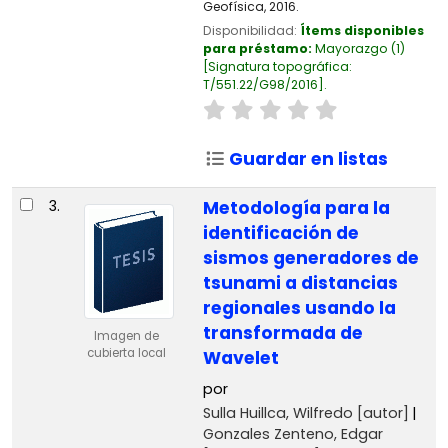
Geofísica, 2016.
Disponibilidad:
Ítems disponibles
para préstamo:
Mayorazgo
(1)
Signatura topográfica:
T/551.22/G98/2016
.
Guardar en listas
3.
Metodología para la
identificación de
sismos generadores de
tsunami a distancias
regionales usando la
transformada de
Imagen de
cubierta local
Wavelet
por
Sulla Huillca, Wilfredo
[autor]
Gonzales Zenteno, Edgar