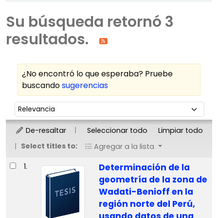
Su búsqueda retornó 3
resultados.
¿No encontró lo que esperaba? Pruebe
buscando
sugerencias
Ordenar
Ordenar por:
De-resaltar
Seleccionar todo
Limpiar todo
Select titles to:
Agregar a la lista
Resultados
1.
Determinación de la
geometría de la zona de
Wadati-Benioff en la
región norte del Perú,
usando datos de una