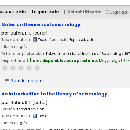
ccionar todo
Limpiar todo
Select titles to:
Agregar a
Notes on theoretical seismology
por
Bullen, K. E
[autor]
Tipo de material:
Texto
; Audiencia:
Especializado;
Idioma:
Inglés
Detalles de publicación:
Tokyo:
International Institute of Seismology,
19
Disponibilidad:
Ítems disponibles para préstamo:
Mayorazgo
(1)
S
Guardar en listas
An introduction to the theory of seismology
por
Bullen, K. E
[autor]
Edición:
Tercera edición
Tipo de material:
Texto
Idioma:
Inglés
Detalles de publicación:
Cambridge:
Cambridge University Press,
1963