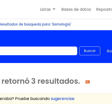
Listas
Bases de datos
Reposito
Resultados de búsqueda para 'Sismología'
 el catálogo por palabra clave
Buscar
Bú
retornó 3 resultados.
speraba? Pruebe buscando
sugerencias