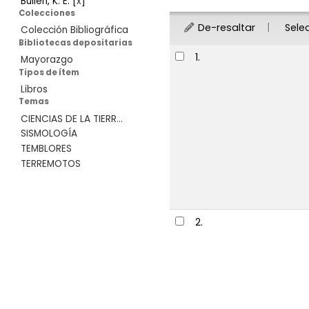
Bullen, K. E.
[
x
]
Colecciones
De-resaltar
Sele
Colección Bibliográfica
Bibliotecas depositarias
Resultados
1.
Mayorazgo
Tipos de ítem
Libros
Temas
CIENCIAS DE LA TIERR...
SISMOLOGÍA
TEMBLORES
TERREMOTOS
2.