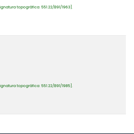
ignatura topográfica:
551.22/B91/1963
.
ignatura topográfica:
551.22/B91/1985
.