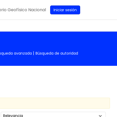
rio Geofísico Nacional
Iniciar sesión
squeda avanzada
Búsqueda de autoridad
Ordenar por: