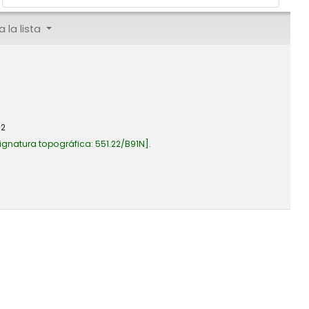
 la lista
72
ignatura topográfica:
551.22/B91N
.