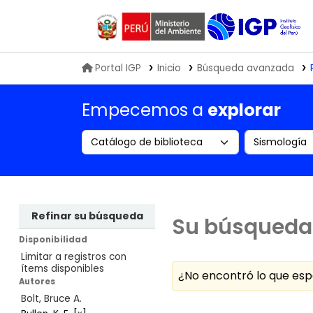
Biblioteca IGP
Portal IGP
Inicio
Búsqueda avanzada
Empecemos a
explorar
Search the catalog by:
Buscar en
Refinar su búsqueda
Su búsqueda 
Disponibilidad
Limitar a registros con
ítems disponibles
¿No encontró lo que e
Autores
Bolt, Bruce A.
Ordenar