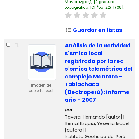
Mayorazgo
(1)
Signatura
topográfica:
IGP/551.22/IT/08
.
Guardar en listas
11.
Análisis de la actividad
sísmica local
registrada por la red
sísmica telemétrica del
complejo Mantaro -
Tablachaca
Imagen de
cubierta local
(Electroperú): informe
año - 2007
por
Tavera, Hernando
[autor]
Bernal Esquía, Yesenia Isabel
[autora]
Instituto Geofísico del Perú