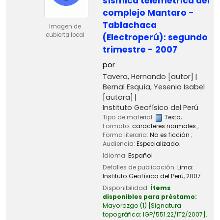
sísmica telemétrica del
complejo Mantaro -
Tablachaca
Imagen de
cubierta local
(Electroperú): segundo
trimestre - 2007
por
Tavera, Hernando
[autor]
Bernal Esquía, Yesenia Isabel
[autora]
Instituto Geofísico del Perú
Tipo de material:
Texto
;
Formato:
caracteres normales
;
Forma literaria:
No es ficción
;
Audiencia:
Especializado;
Idioma:
Español
Detalles de publicación:
Lima:
Instituto Geofísico del Perú,
2007
Disponibilidad:
Ítems
disponibles para préstamo:
Mayorazgo
(1)
Signatura
topográfica:
IGP/551.22/IT2/2007
.