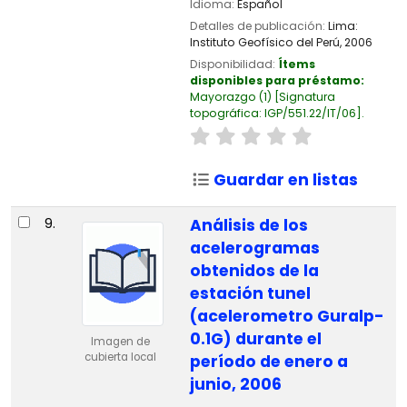
Idioma:
Español
Detalles de publicación:
Lima:
Instituto Geofísico del Perú,
2006
Disponibilidad:
Ítems
disponibles para préstamo:
Mayorazgo
(1)
Signatura
topográfica:
IGP/551.22/IT/06
.
Guardar en listas
9.
Análisis de los
acelerogramas
obtenidos de la
estación tunel
(acelerometro Guralp-
0.1G) durante el
Imagen de
cubierta local
período de enero a
junio, 2006