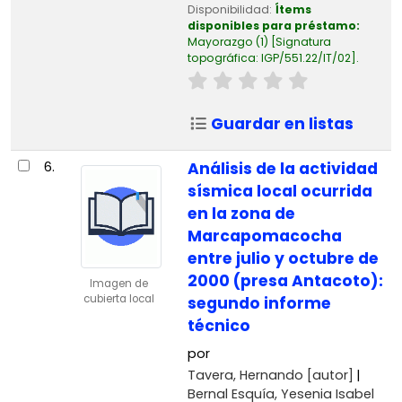
Disponibilidad:
Ítems
disponibles para préstamo:
Mayorazgo
(1)
Signatura
topográfica:
IGP/551.22/IT/02
.
Guardar en listas
6.
Análisis de la actividad
sísmica local ocurrida
en la zona de
Marcapomacocha
entre julio y octubre de
2000 (presa Antacoto):
Imagen de
cubierta local
segundo informe
técnico
por
Tavera, Hernando
[autor]
Bernal Esquía, Yesenia Isabel