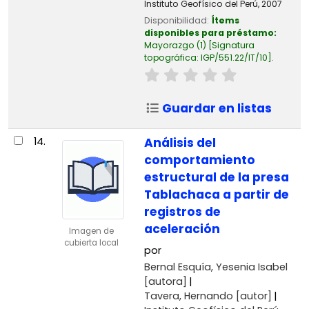
Instituto Geofísico del Perú,
2007
Disponibilidad:
Ítems
disponibles para préstamo:
Mayorazgo
(1)
Signatura
topográfica:
IGP/551.22/IT/10
.
Guardar en listas
14.
Análisis del
comportamiento
estructural de la presa
Tablachaca a partir de
registros de
aceleración
Imagen de
cubierta local
por
Bernal Esquía, Yesenia Isabel
[autora]
Tavera, Hernando
[autor]