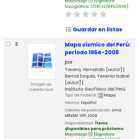
Mayorazgo
(1)
Signatura
topográfica:
T/551.22/B45/2006
.
Guardar en listas
3.
Mapa sísmico del Perú:
período 1964-2008
por
Tavera, Hernando
[autor]
Bernal Esquía, Yesenia Isabel
[autor]
Imagen de
Instituto Geofísico del Perú
cubierta local
Tipo de material:
Mapa
Idioma:
Español
Detalles de publicación:
Lima:
MINAM: IGP,
2009
Disponibilidad:
Ítems
disponibles para préstamo:
Mayorazgo
(1)
Signatura