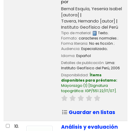
por
Bernal Esquía, Yesenia Isabel
[autora]
Tavera, Hernando
[autor]
Instituto Geofísico del Perú
Tipo de material:
Texto
;
Formato:
caracteres normales
;
Forma literaria:
No es ficción
;
Audiencia:
Especializado;
Idioma:
Español
Detalles de publicación:
Lima:
Instituto Geofísico del Perú,
2006
Disponibilidad:
Ítems
disponibles para préstamo:
Mayorazgo
(1)
Signatura
topográfica:
IGP/551.22/IT/07
.
Guardar en listas
10.
Análisis y evaluación