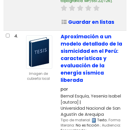
topográfica:
MP/551.22/T26
.
Guardar en listas
4.
Aproximación a un
modelo detallado de la
sismicidad en el Perú:
características y
evaluación de la
energía sísmica
Imagen de
cubierta local
liberada
por
Bernal Esquía, Yesenia Isabel
[autora]
Universidad Nacional de San
Agustín de Arequipa
Tipo de material:
Texto
; Forma
literaria:
No es ficción
; Audiencia: