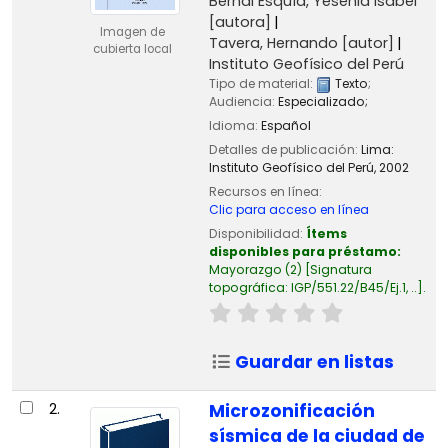
Bernal Esquía, Yesenia Isabel
[autora]
Imagen de
Tavera, Hernando
[autor]
cubierta local
Instituto Geofísico del Perú
Tipo de material:
Texto
;
Audiencia:
Especializado;
Idioma:
Español
Detalles de publicación:
Lima:
Instituto Geofísico del Perú,
2002
Recursos en línea:
Clic para acceso en línea
Disponibilidad:
Ítems
disponibles para préstamo:
Mayorazgo
(2)
Signatura
topográfica:
IGP/551.22/B45/Ej.1, ..
.
Guardar en listas
2.
Microzonificación
sísmica de la ciudad de