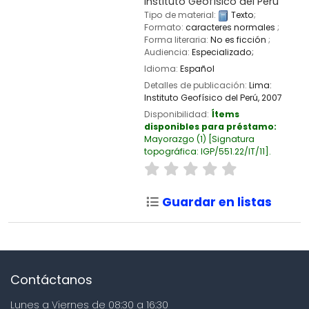
Instituto Geofísico del Perú
Tipo de material:
Texto
;
Formato:
caracteres normales
;
Forma literaria:
No es ficción
;
Audiencia:
Especializado;
Idioma:
Español
Detalles de publicación:
Lima:
Instituto Geofísico del Perú,
2007
Disponibilidad:
Ítems
disponibles para préstamo:
Mayorazgo
(1)
Signatura
topográfica:
IGP/551.22/IT/11
.
Guardar en listas
Contáctanos
Lunes a Viernes de 08:30 a 16:30