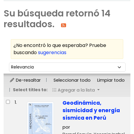
Su búsqueda retornó 14
resultados.
¿No encontró lo que esperaba? Pruebe
buscando
sugerencias
Ordenar
Ordenar por:
De-resaltar
Seleccionar todo
Limpiar todo
Select titles to:
Agregar a la lista
Resultados
1.
Geodinámica,
sismicidad y energía
sísmica en Perú
por