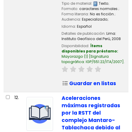
Tipo de material:
Texto
;
Formato:
caracteres normales
;
Forma literaria:
No es ficción
;
Audiencia:
Especializado;
Idioma:
Español
Detalles de publicación:
Lima:
Instituto Geofísico del Perú,
2008
Disponibilidad:
Ítems
disponibles para préstamo:
Mayorazgo
(1)
Signatura
topográfica:
IGP/551.22/ITA/2007
.
Guardar en listas
12.
Aceleraciones
máximas registradas
por la RSTT del
complejo Mantaro-
Tablachaca debido al