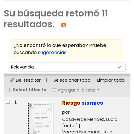
Su búsqueda retornó 11
resultados.
¿No encontró lo que esperaba? Pruebe
buscando
sugerencias
Ordenar
Ordenar por:
De-resaltar
Seleccionar todo
Limpiar todo
Select titles to:
Agregar a la lista
Resultados
1.
Riesgo
sísmico
por
Casaverde Mendez, Lucía
[autor]
Vargas Neumann, Julio