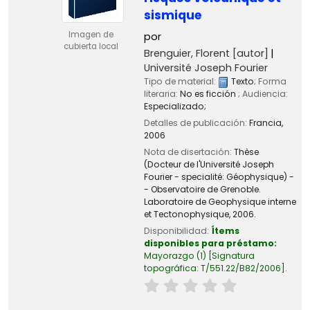
sismique
Imagen de
por
cubierta local
Brenguier, Florent
[autor]
Université Joseph Fourier
Tipo de material:
Texto
; Forma
literaria:
No es ficción
; Audiencia:
Especializado;
Detalles de publicación:
Francia,
2006
Nota de disertación:
Thèse
(Docteur de l'Université Joseph
Fourier - specialité: Géophysique) -
- Observatoire de Grenoble.
Laboratoire de Geophysique interne
et Tectonophysique, 2006.
Disponibilidad:
Ítems
disponibles para préstamo:
Mayorazgo
(1)
Signatura
topográfica:
T/551.22/B82/2006
.