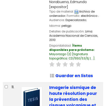
Norabuena, Edmundo
[expositor]
Tipo de material:
Archivo de
ordenador
; Formato:
electrónico
;
Audiencia:
Especializado;
Idioma:
peliigp
Detalles de publicación:
Lima:
Academia Nacional de Ciencias,
2010
Disponibilidad:
Ítems
disponibles para préstamo:
Mayorazgo
(2)
Signatura
topográfica:
CD/550/S3/Ej.1, ..
.
Guardar en listas
11.
Imagerie sismique de
haute résolution pour
la prévention des
risques volcanique et