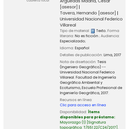
Arguedas Madrid, César
cubierta local
[asesor]
Tavera, Hernando
[asesor]
Universidad Nacional Federico
Villareal
Tipo de material:
Texto
; Forma
literaria:
No es ficción
; Audiencia:
Especializado;
Idioma:
Español
Detalles de publicación:
Lima,
2017
Nota de disertación:
Tesis
(Ingeniero Geográfico) --
Universidad Nacional Federico
Villareal. Facultad de Ingeniería
Geográfica Ambiental y
Ecoturismo, Escuela Profesional de
Ingeniería Geográfica, 2017.
Recursos en línea:
Clic para acceso en línea
Disponibilidad:
Ítems
disponibles para préstamo:
Mayorazgo
(1)
Signatura
topográfica:
T/551.22/C24/2017
.