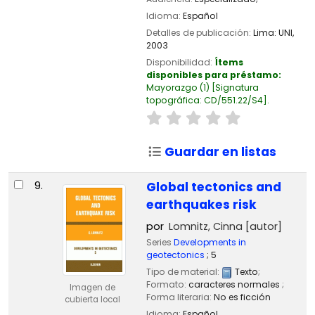
Idioma:
Español
Detalles de publicación:
Lima:
UNI,
2003
Disponibilidad:
Ítems
disponibles para préstamo:
Mayorazgo
(1)
Signatura
topográfica:
CD/551.22/S4
.
Guardar en listas
9.
Global tectonics and
earthquakes risk
por
Lomnitz, Cinna
[autor]
Series
Developments in
geotectonics
; 5
Tipo de material:
Texto
;
Formato:
caracteres normales
;
Imagen de
Forma literaria:
No es ficción
cubierta local
Idioma:
Español