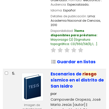
ordenador
; Formato:
electrónico
;
Audiencia:
Especializado;
Idioma:
Español
Detalles de publicación:
Lima:
Academia Nacional de Ciencias,
2010
Disponibilidad:
Ítems
disponibles para préstamo:
Mayorazgo
(2)
Signatura
topográfica:
CD/550/S8/Ej.1, ..
.
Guardar en listas
5.
Escenarios de
riesgo
sísmico en el distrito de
San Isidro
por
Campoverde Oropeza, José
María Jesús
[autor]
Imagen de