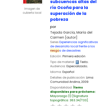
subcuencas altas del
río Ocoña para la
Imagen de
superación de la
cubierta local
pobreza
por
Tejada García, María del
Carmen
[autor]
Series
Experiencias significativas
de desarrollo local frente a los
riesgo
s de desastres
Edición:
Primera edición
Tipo de material:
Texto
;
Audiencia:
Especializado;
Idioma:
Español
Detalles de publicación:
Lima:
Comunidad Andina,
2009
Disponibilidad:
Ítems
disponibles para préstamo:
Mayorazgo
(1)
Signatura
topográfica:
363.34/T33
.