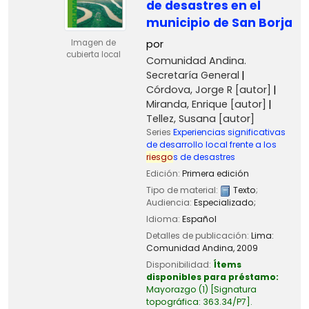
de desastres en el
municipio de San Borja
por
Imagen de
cubierta local
Comunidad Andina.
Secretaría General
Córdova, Jorge R
[autor]
Miranda, Enrique
[autor]
Tellez, Susana
[autor]
Series
Experiencias significativas
de desarrollo local frente a los
riesgo
s de desastres
Edición:
Primera edición
Tipo de material:
Texto
;
Audiencia:
Especializado;
Idioma:
Español
Detalles de publicación:
Lima:
Comunidad Andina,
2009
Disponibilidad:
Ítems
disponibles para préstamo:
Mayorazgo
(1)
Signatura
topográfica:
363.34/P7
.