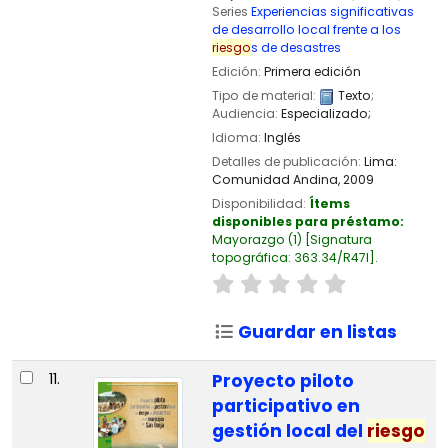
Series
Experiencias significativas
de desarrollo local frente a los
riesgo
s de desastres
Edición:
Primera edición
Tipo de material:
Texto
;
Audiencia:
Especializado;
Idioma:
Inglés
Detalles de publicación:
Lima:
Comunidad Andina,
2009
Disponibilidad:
Ítems
disponibles para préstamo:
Mayorazgo
(1)
Signatura
topográfica:
363.34/R47I
.
Guardar en listas
11.
Proyecto piloto
participativo en
gestión local del
riesgo