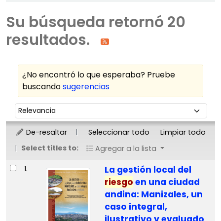
Su búsqueda retornó 20
resultados.
¿No encontró lo que esperaba? Pruebe
buscando
sugerencias
Ordenar
Ordenar por:
De-resaltar
Seleccionar todo
Limpiar todo
Select titles to:
Agregar a la lista
Resultados
1.
La gestión local del
riesgo
en una ciudad
andina: Manizales, un
caso integral,
ilustrativo y evaluado