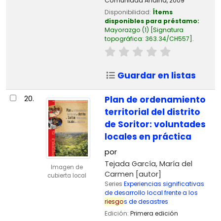
Comunidad Andina,
2009
Disponibilidad:
Ítems
disponibles para préstamo:
Mayorazgo
(1)
Signatura
topográfica:
363.34/CH557
.
Guardar en listas
20.
Plan de ordenamiento
territorial del distrito
de Soritor: voluntades
locales en práctica
por
Tejada García, María del
Imagen de
Carmen
[autor]
cubierta local
Series
Experiencias significativas
de desarrollo local frente a los
riesgo
s de desastres
Edición:
Primera edición