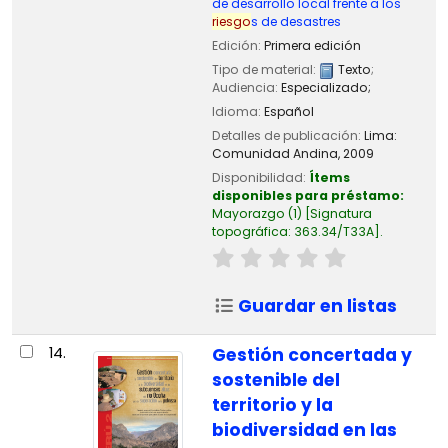
de desarrollo local frente a los
riesgo
s de desastres
Edición:
Primera edición
Tipo de material:
Texto
;
Audiencia:
Especializado;
Idioma:
Español
Detalles de publicación:
Lima:
Comunidad Andina,
2009
Disponibilidad:
Ítems
disponibles para préstamo:
Mayorazgo
(1)
Signatura
topográfica:
363.34/T33A
.
Guardar en listas
14.
Gestión concertada y
sostenible del
territorio y la
biodiversidad en las