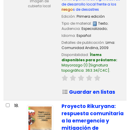
Imagen de
de desarrollo local frente a los
cubierta local
riesgo
s de desastres
Edición:
Primera edición
Tipo de material:
Texto
;
Audiencia:
Especializado;
Idioma:
Español
Detalles de publicación:
Lima:
Comunidad Andina,
2009
Disponibilidad:
Ítems
disponibles para préstamo:
Mayorazgo
(1)
Signatura
topográfica:
363.34/C4C
.
Guardar en listas
18.
Proyecto Rikuryana:
respuesta comunitaria
a la emergencia y
mitigación de