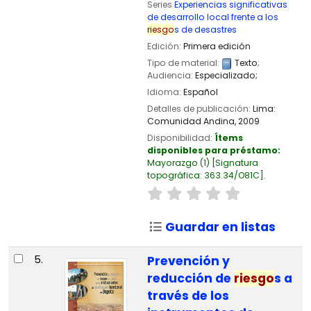
Series
Experiencias significativas
de desarrollo local frente a los
riesgo
s de desastres
Edición:
Primera edición
Tipo de material:
Texto
;
Audiencia:
Especializado;
Idioma:
Español
Detalles de publicación:
Lima:
Comunidad Andina,
2009
Disponibilidad:
Ítems
disponibles para préstamo:
Mayorazgo
(1)
Signatura
topográfica:
363.34/O81C
.
Guardar en listas
5.
Prevención y
reducción de
riesgo
s a
través de los