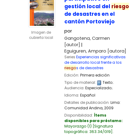
gestión local del
riesgo
de desastres en el
cantón Portoviejo
por
Imagen de
Gangotena, Carmen
cubierta local
[autor]
Eguiguren, Amparo
[autora]
Series
Experiencias significativas
de desarrollo local frente a los
riesgo
s de desastres
Edición:
Primera edición
Tipo de material:
Texto
;
Audiencia:
Especializado;
Idioma:
Español
Detalles de publicación:
Lima:
Comunidad Andina,
2009
Disponibilidad:
Ítems
disponibles para préstamo:
Mayorazgo
(1)
Signatura
topográfica:
363.34/G19
.