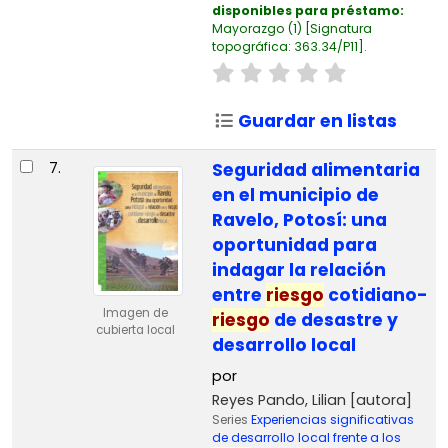
disponibles para préstamo:
Mayorazgo
(1)
Signatura
topográfica:
363.34/P11
.
Guardar en listas
7.
Seguridad alimentaria
en el municipio de
Ravelo, Potosí: una
oportunidad para
indagar la relación
entre
riesgo
cotidiano-
Imagen de
riesgo
de desastre y
cubierta local
desarrollo local
por
Reyes Pando, Lilian
[autora]
Series
Experiencias significativas
de desarrollo local frente a los