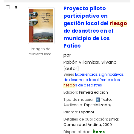
6.
Proyecto piloto
participativo en
gestión local del
riesgo
de desastres en el
municipio de Los
Patios
Imagen de
cubierta local
por
Pabón Villamizar, Silvano
[autor]
Series
Experiencias significativas
de desarrollo local frente a los
riesgo
s de desastres
Edición:
Primera edición
Tipo de material:
Texto
;
Audiencia:
Especializado;
Idioma:
Español
Detalles de publicación:
Lima:
Comunidad Andina,
2009
Disponibilidad:
Ítems