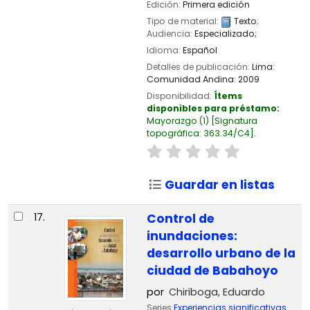
Edición:
Primera edición
Tipo de material:
Texto
;
Audiencia:
Especializado;
Idioma:
Español
Detalles de publicación:
Lima:
Comunidad Andina:
2009
Disponibilidad:
Ítems
disponibles para préstamo:
Mayorazgo
(1)
Signatura
topográfica:
363.34/C4
.
Guardar en listas
17.
Control de
inundaciones:
desarrollo urbano de la
ciudad de Babahoyo
por
Chiriboga, Eduardo
Series
Experiencias significativas