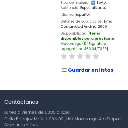
Tipo de material:
Texto
;
Audiencia:
Especializado;
Idioma:
Español
Detalles de publicación:
Lima:
Comunidad Andina,
2009
Disponibilidad:
Ítems
disponibles para préstamo:
Mayorazgo
(1)
Signatura
topográfica:
363.34/T33P
.
Guardar en listas
Contáctanos
Lunes a Viernes de 08:30 a 16:30
Calle Badajoz Mz. Ñ Lt 08 y 09 , Urb. Mayorazgo 4ta Etapa -
Ate - Lima - Perú