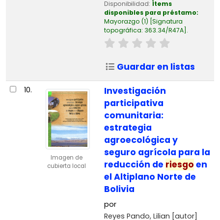
Disponibilidad:
Ítems
disponibles para préstamo:
Mayorazgo
(1)
Signatura
topográfica:
363.34/R47A
.
Guardar en listas
10.
Investigación
participativa
comunitaria:
estrategia
agroecológica y
seguro agrícola para la
Imagen de
reducción de
riesgo
en
cubierta local
el Altiplano Norte de
Bolivia
por
Reyes Pando, Lilian
[autor]