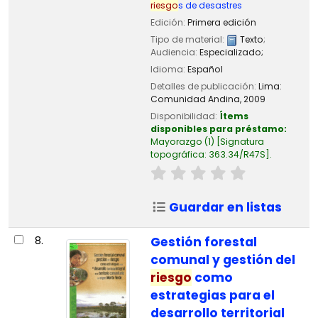
riesgo
s de desastres
Edición:
Primera edición
Tipo de material:
Texto
;
Audiencia:
Especializado;
Idioma:
Español
Detalles de publicación:
Lima:
Comunidad Andina,
2009
Disponibilidad:
Ítems
disponibles para préstamo:
Mayorazgo
(1)
Signatura
topográfica:
363.34/R47S
.
Guardar en listas
8.
Gestión forestal
comunal y gestión del
riesgo
como
estrategias para el
desarrollo territorial