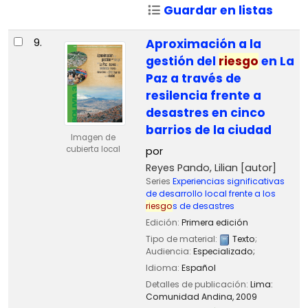
Guardar en listas
9.
Aproximación a la
gestión del
riesgo
en La
Paz a través de
resilencia frente a
desastres en cinco
barrios de la ciudad
Imagen de
cubierta local
por
Reyes Pando, Lilian
[autor]
Series
Experiencias significativas
de desarrollo local frente a los
riesgo
s de desastres
Edición:
Primera edición
Tipo de material:
Texto
;
Audiencia:
Especializado;
Idioma:
Español
Detalles de publicación:
Lima:
Comunidad Andina,
2009