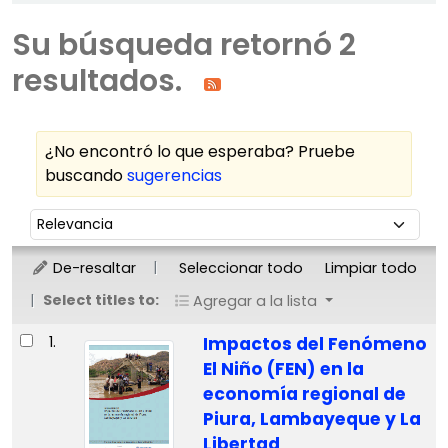
Su búsqueda retornó 2
resultados.
¿No encontró lo que esperaba? Pruebe
buscando
sugerencias
Ordenar
Ordenar por:
De-resaltar
Seleccionar todo
Limpiar todo
Select titles to:
Agregar a la lista
Resultados
1.
Impactos del Fenómeno
El Niño (FEN) en la
economía regional de
Piura, Lambayeque y La
Libertad