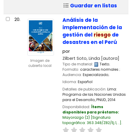
Guardar en listas
20.
Análisis de la
implementación de la
gestión del
riesgo
de
desastres en el Perú
por
Zilbert Soto, Linda
[autora]
Imagen de
Tipo de material:
Texto
;
cubierta local
Formato:
caracteres normales
;
Audiencia:
Especializado;
Idioma:
Español
Detalles de publicación:
Lima:
Programa de las Naciones Unidas
para el Desarrollo, PNUD,
2014
Disponibilidad:
Ítems
disponibles para préstamo:
Mayorazgo
(2)
Signatura
topográfica:
363.348/Z82/Ej.1, ..
.