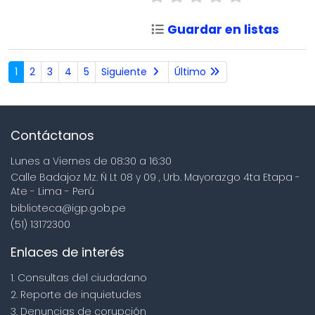
Guardar en listas
1
2
3
4
5
Siguiente
Último
Contáctanos
Lunes a Viernes de 08:30 a 16:30
Calle Badajoz Mz. Ñ Lt 08 y 09 , Urb. Mayorazgo 4ta Etapa -
Ate - Lima - Perú
biblioteca@igp.gob.pe
(51) 13172300
Enlaces de interés
1. Consultas del ciudadano
2. Reporte de inquietudes
3. Denuncias de corupción