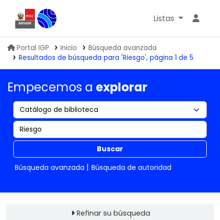
Listas
Biblioteca IGP
Portal IGP
Inicio
Búsqueda avanzada
Resultados de búsqueda para 'Riesgo', página 1 de 5
Empecemos a
explorar
Buscar
Búsqueda avanzada
Búsqueda de autoridad
Refinar su búsqueda