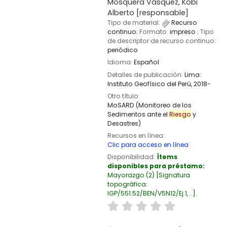
Mosquera Vásquez, Kobi
Alberto
[responsable]
Tipo de material:
Recurso
continuo
; Formato:
impreso
; Tipo
de descriptor de recurso continuo:
periódico
Idioma:
Español
Detalles de publicación:
Lima:
Instituto Geofísico del Perú,
2018-
Otro título:
MoSARD (Monitoreo de los
Sedimentos ante el
Riesgo
y
Desastres)
Recursos en línea:
Clic para acceso en línea
Disponibilidad:
Ítems
disponibles para préstamo:
Mayorazgo
(2)
Signatura
topográfica:
IGP/551.52/BEN/V5N12/Ej.1, ..
.