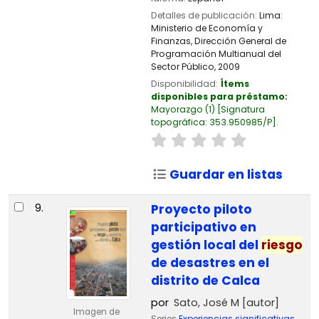
Detalles de publicación:
Lima:
Ministerio de Economía y
Finanzas, Dirección General de
Programación Multianual del
Sector Público,
2009
Disponibilidad:
Ítems
disponibles para préstamo:
Mayorazgo
(1)
Signatura
topográfica:
353.950985/P
.
Guardar en listas
9.
Proyecto piloto
participativo en
gestión local del
riesgo
de desastres en el
distrito de Calca
por
Sato, José M
[autor]
Imagen de
Series
Experiencias significativas