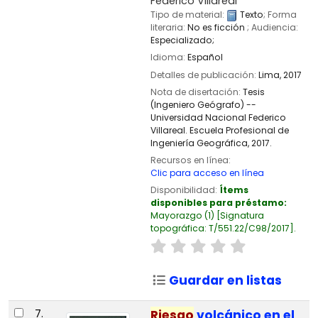
Federico Villareal
Tipo de material:
Texto
; Forma
literaria:
No es ficción
; Audiencia:
Especializado;
Idioma:
Español
Detalles de publicación:
Lima,
2017
Nota de disertación:
Tesis
(Ingeniero Geógrafo) --
Universidad Nacional Federico
Villareal. Escuela Profesional de
Ingeniería Geográfica, 2017.
Recursos en línea:
Clic para acceso en línea
Disponibilidad:
Ítems
disponibles para préstamo:
Mayorazgo
(1)
Signatura
topográfica:
T/551.22/C98/2017
.
Guardar en listas
7.
Riesgo
volcánico en el