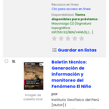
Recursos en línea:
Clic para acceso en línea
Disponibilidad:
Ítems
disponibles para préstamo:
Mayorazgo
(2)
Signatura
topográfica:
IGP/551.52/BEN/V4N5/Ej.1, ..
.
Guardar en listas
18.
Boletín técnico:
Generación de
información y
monitoreo del
Fenómeno El Niño
por
Imagen de
Instituto Geofísico del Perú
cubierta local
[autor]