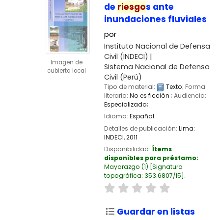
de
riesgo
s ante
inundaciones fluviales
por
Instituto Nacional de Defensa
Civil (INDECI)
Imagen de
Sistema Nacional de Defensa
cubierta local
Civil (Perú)
Tipo de material:
Texto
; Forma
literaria:
No es ficción
; Audiencia:
Especializado;
Idioma:
Español
Detalles de publicación:
Lima:
INDECI,
2011
Disponibilidad:
Ítems
disponibles para préstamo:
Mayorazgo
(1)
Signatura
topográfica:
353.6807/I5
.
Guardar en listas