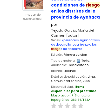
condiciones de
riesgo
en los distritos de la
Imagen de
provincia de Ayabaca
cubierta local
por
Tejada García, María del
Carmen
[autor]
Series
Experiencias significativas
de desarrollo local frente a los
riesgo
s de desastres
Edición:
Primera edición
Tipo de material:
Texto
;
Audiencia:
Especializado;
Idioma:
Español
Detalles de publicación:
Lima:
Comunidad Andina,
2009
Disponibilidad:
Ítems
disponibles para préstamo:
Mayorazgo
(1)
Signatura
topográfica:
363.34/T33A
.