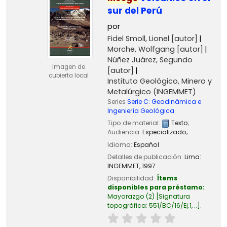
sur del Perú
por
Fidel Smoll, Lionel
[autor]
Morche, Wolfgang
[autor]
Núñez Juárez, Segundo
Imagen de
[autor]
cubierta local
Instituto Geológico, Minero y
Metalúrgico (INGEMMET)
Series
Serie C: Geodinámica e
Ingeniería Geológica
Tipo de material:
Texto
;
Audiencia:
Especializado;
Idioma:
Español
Detalles de publicación:
Lima:
INGEMMET,
1997
Disponibilidad:
Ítems
disponibles para préstamo:
Mayorazgo
(2)
Signatura
topográfica:
551/BC/16/Ej.1, ..
.