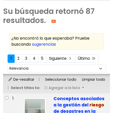
Su búsqueda retornó 87
resultados.
¿No encontró lo que esperaba? Pruebe
buscando
sugerencias
Ordenar
1
2
3
4
5
Siguiente
Último
Ordenar por:
De-resaltar
Seleccionar todo
Limpiar todo
Select titles to:
Agregar a la lista
Resultados
1.
Conceptos asociados
a la gestión del
riesgo
de desastres en la