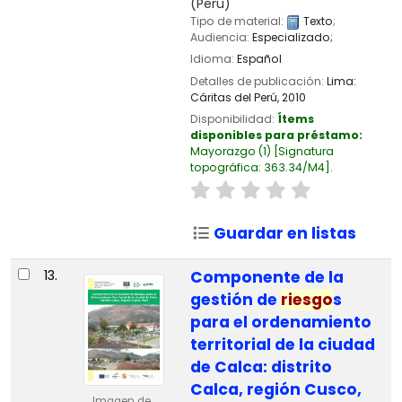
(Perú)
Tipo de material:
Texto
;
Audiencia:
Especializado;
Idioma:
Español
Detalles de publicación:
Lima:
Cáritas del Perú,
2010
Disponibilidad:
Ítems
disponibles para préstamo:
Mayorazgo
(1)
Signatura
topográfica:
363.34/M4
.
Guardar en listas
13.
Componente de la
gestión de
riesgo
s
para el ordenamiento
territorial de la ciudad
de Calca: distrito
Calca, región Cusco,
Imagen de