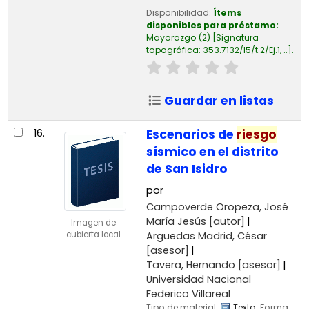
Disponibilidad:
Ítems
disponibles para préstamo:
Mayorazgo
(2)
Signatura
topográfica:
353.7132/I5/t.2/Ej.1, ..
.
Guardar en listas
16.
Escenarios de
riesgo
sísmico en el distrito
de San Isidro
por
Campoverde Oropeza, José
María Jesús
[autor]
Imagen de
Arguedas Madrid, César
cubierta local
[asesor]
Tavera, Hernando
[asesor]
Universidad Nacional
Federico Villareal
Tipo de material:
Texto
; Forma