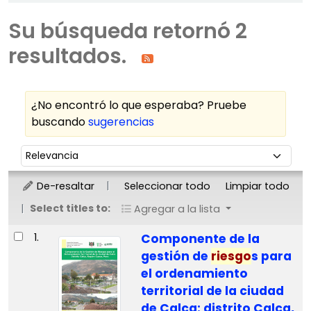
Su búsqueda retornó 2
resultados.
¿No encontró lo que esperaba? Pruebe
buscando
sugerencias
Ordenar
Ordenar por:
De-resaltar
Seleccionar todo
Limpiar todo
Select titles to:
Agregar a la lista
Resultados
1.
Componente de la
gestión de
riesgo
s para
el ordenamiento
territorial de la ciudad
de Calca: distrito Calca,