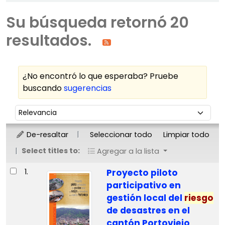
Su búsqueda retornó 20
resultados.
¿No encontró lo que esperaba? Pruebe
buscando
sugerencias
Ordenar
Ordenar por:
De-resaltar
Seleccionar todo
Limpiar todo
Select titles to:
Agregar a la lista
Resultados
1.
Proyecto piloto
participativo en
gestión local del
riesgo
de desastres en el
cantón Portoviejo