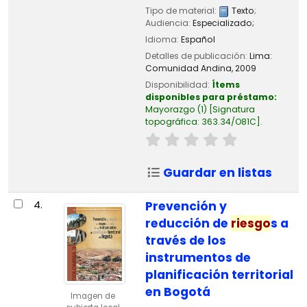
Tipo de material:
Texto
;
Audiencia:
Especializado;
Idioma:
Español
Detalles de publicación:
Lima:
Comunidad Andina,
2009
Disponibilidad:
Ítems
disponibles para préstamo:
Mayorazgo
(1)
Signatura
topográfica:
363.34/O81C
.
Guardar en listas
4.
Prevención y
reducción de
riesgo
s a
través de los
instrumentos de
planificación territorial
en Bogotá
Imagen de