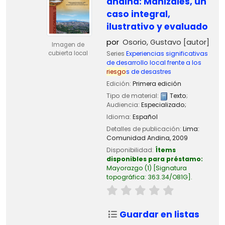
andina: Manizales, un
caso integral,
ilustrativo y evaluado
por
Osorio, Gustavo
[autor]
Imagen de
Series
Experiencias significativas
cubierta local
de desarrollo local frente a los
riesgo
s de desastres
Edición:
Primera edición
Tipo de material:
Texto
;
Audiencia:
Especializado;
Idioma:
Español
Detalles de publicación:
Lima:
Comunidad Andina,
2009
Disponibilidad:
Ítems
disponibles para préstamo:
Mayorazgo
(1)
Signatura
topográfica:
363.34/O81G
.
Guardar en listas