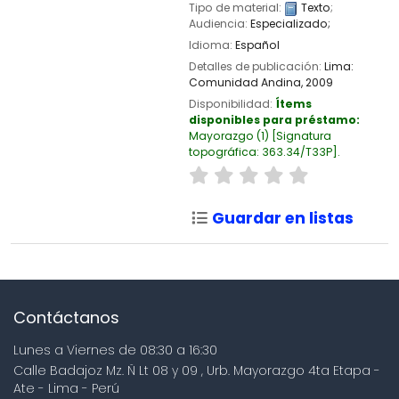
Tipo de material:
Texto
;
Audiencia:
Especializado;
Idioma:
Español
Detalles de publicación:
Lima:
Comunidad Andina,
2009
Disponibilidad:
Ítems
disponibles para préstamo:
Mayorazgo
(1)
Signatura
topográfica:
363.34/T33P
.
Guardar en listas
Contáctanos
Lunes a Viernes de 08:30 a 16:30
Calle Badajoz Mz. Ñ Lt 08 y 09 , Urb. Mayorazgo 4ta Etapa -
Ate - Lima - Perú