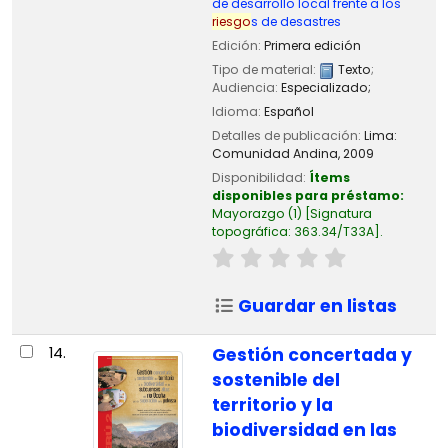
de desarrollo local frente a los
riesgo
s de desastres
Edición:
Primera edición
Tipo de material:
Texto
;
Audiencia:
Especializado;
Idioma:
Español
Detalles de publicación:
Lima:
Comunidad Andina,
2009
Disponibilidad:
Ítems
disponibles para préstamo:
Mayorazgo
(1)
Signatura
topográfica:
363.34/T33A
.
Guardar en listas
14.
Gestión concertada y
sostenible del
territorio y la
biodiversidad en las