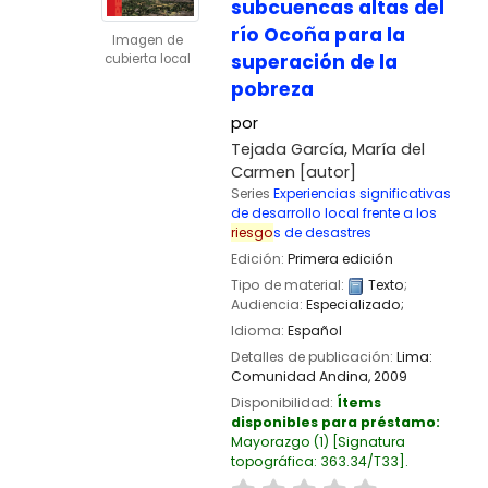
subcuencas altas del
río Ocoña para la
Imagen de
superación de la
cubierta local
pobreza
por
Tejada García, María del
Carmen
[autor]
Series
Experiencias significativas
de desarrollo local frente a los
riesgo
s de desastres
Edición:
Primera edición
Tipo de material:
Texto
;
Audiencia:
Especializado;
Idioma:
Español
Detalles de publicación:
Lima:
Comunidad Andina,
2009
Disponibilidad:
Ítems
disponibles para préstamo:
Mayorazgo
(1)
Signatura
topográfica:
363.34/T33
.