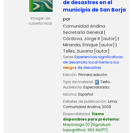
de desastres en el
municipio de San Borja
por
Imagen de
cubierta local
Comunidad Andina.
Secretaría General
Córdova, Jorge R
[autor]
Miranda, Enrique
[autor]
Tellez, Susana
[autor]
Series
Experiencias significativas
de desarrollo local frente a los
riesgo
s de desastres
Edición:
Primera edición
Tipo de material:
Texto
;
Audiencia:
Especializado;
Idioma:
Español
Detalles de publicación:
Lima:
Comunidad Andina,
2009
Disponibilidad:
Ítems
disponibles para préstamo:
Mayorazgo
(1)
Signatura
topográfica:
363.34/P7
.