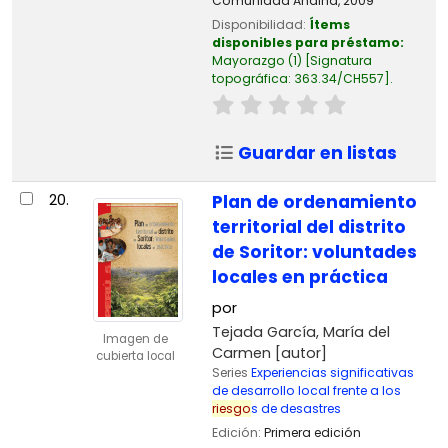
Comunidad Andina,
2009
Disponibilidad:
Ítems
disponibles para préstamo:
Mayorazgo
(1)
Signatura
topográfica:
363.34/CH557
.
Guardar en listas
20.
Plan de ordenamiento
territorial del distrito
de Soritor: voluntades
locales en práctica
por
Tejada García, María del
Imagen de
Carmen
[autor]
cubierta local
Series
Experiencias significativas
de desarrollo local frente a los
riesgo
s de desastres
Edición:
Primera edición