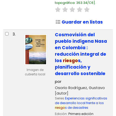
topográfica:
363.34/C6
.
Guardar en listas
3.
Cosmovisión del
pueblo indígena Nasa
en Colombia :
reducción integral de
los
riesgo
s,
planificación y
Imagen de
desarrollo sostenible
cubierta local
por
Osorio Rodríguez, Gustavo
[autor]
Series
Experiencias significativas
de desarrollo local frente a los
riesgo
s de desastres
Edición:
Primera edición