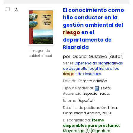
2.
El conocimiento como
hilo conductor en la
gestión ambiental del
riesgo
en el
departamento de
Risaralda
Imagen de
cubierta local
por
Osorio, Gustavo
[autor]
Series
Experiencias significativas
de desarrollo local frente a los
riesgo
s de desastres
Edición:
Primera edición
Tipo de material:
Texto
;
Audiencia:
Especializado;
Idioma:
Español
Detalles de publicación:
Lima:
Comunidad Andina,
2009
Disponibilidad:
Ítems
disponibles para préstamo:
Mayorazgo
(1)
Signatura