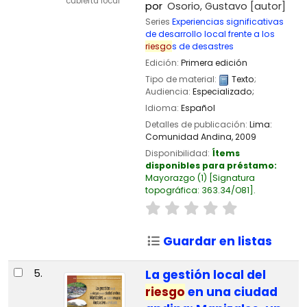
cubierta local
por
Osorio, Gustavo
[autor]
Series
Experiencias significativas
de desarrollo local frente a los
riesgo
s de desastres
Edición:
Primera edición
Tipo de material:
Texto
;
Audiencia:
Especializado;
Idioma:
Español
Detalles de publicación:
Lima:
Comunidad Andina,
2009
Disponibilidad:
Ítems
disponibles para préstamo:
Mayorazgo
(1)
Signatura
topográfica:
363.34/O81
.
Guardar en listas
5.
La gestión local del
riesgo
en una ciudad