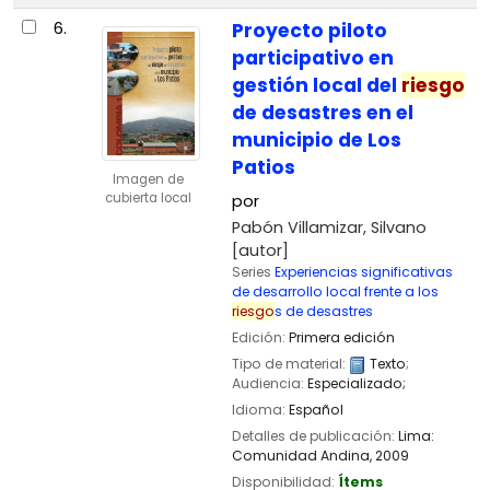
6.
Proyecto piloto
participativo en
gestión local del
riesgo
de desastres en el
municipio de Los
Patios
Imagen de
cubierta local
por
Pabón Villamizar, Silvano
[autor]
Series
Experiencias significativas
de desarrollo local frente a los
riesgo
s de desastres
Edición:
Primera edición
Tipo de material:
Texto
;
Audiencia:
Especializado;
Idioma:
Español
Detalles de publicación:
Lima:
Comunidad Andina,
2009
Disponibilidad:
Ítems