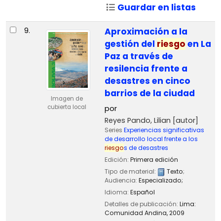
Guardar en listas
9.
Aproximación a la
gestión del
riesgo
en La
Paz a través de
resilencia frente a
desastres en cinco
barrios de la ciudad
Imagen de
cubierta local
por
Reyes Pando, Lilian
[autor]
Series
Experiencias significativas
de desarrollo local frente a los
riesgo
s de desastres
Edición:
Primera edición
Tipo de material:
Texto
;
Audiencia:
Especializado;
Idioma:
Español
Detalles de publicación:
Lima:
Comunidad Andina,
2009