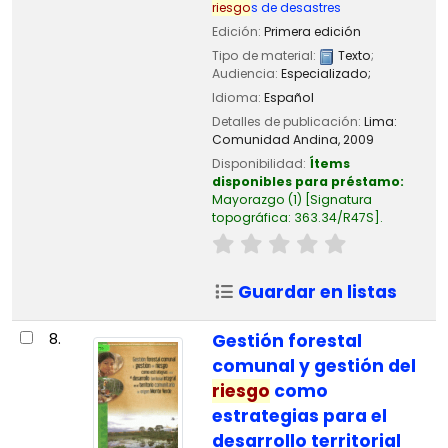
riesgo
s de desastres
Edición:
Primera edición
Tipo de material:
Texto
;
Audiencia:
Especializado;
Idioma:
Español
Detalles de publicación:
Lima:
Comunidad Andina,
2009
Disponibilidad:
Ítems
disponibles para préstamo:
Mayorazgo
(1)
Signatura
topográfica:
363.34/R47S
.
Guardar en listas
8.
Gestión forestal
comunal y gestión del
riesgo
como
estrategias para el
desarrollo territorial