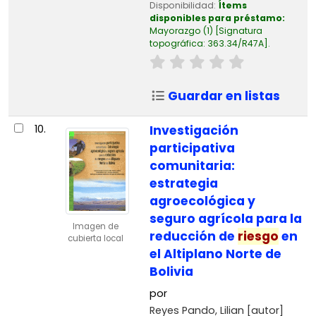
Disponibilidad:
Ítems
disponibles para préstamo:
Mayorazgo
(1)
Signatura
topográfica:
363.34/R47A
.
Guardar en listas
10.
Investigación
participativa
comunitaria:
estrategia
agroecológica y
seguro agrícola para la
Imagen de
reducción de
riesgo
en
cubierta local
el Altiplano Norte de
Bolivia
por
Reyes Pando, Lilian
[autor]