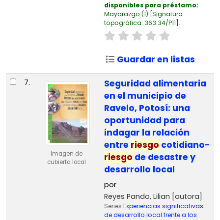
disponibles para préstamo:
Mayorazgo
(1)
Signatura
topográfica:
363.34/P11
.
Guardar en listas
7.
Seguridad alimentaria
en el municipio de
Ravelo, Potosí: una
oportunidad para
indagar la relación
entre
riesgo
cotidiano-
Imagen de
riesgo
de desastre y
cubierta local
desarrollo local
por
Reyes Pando, Lilian
[autora]
Series
Experiencias significativas
de desarrollo local frente a los