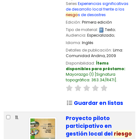
Series
Experiencias significativas
de desarrollo local frente a los
riesgo
s de desastres
Edición:
Primera edición
Tipo de material:
Texto
;
Audiencia:
Especializado;
Idioma:
Inglés
Detalles de publicación:
Lima:
Comunidad Andina,
2009
Disponibilidad:
Ítems
disponibles para préstamo:
Mayorazgo
(1)
Signatura
topográfica:
363.34/R47I
.
Guardar en listas
11.
Proyecto piloto
participativo en
gestión local del
riesgo