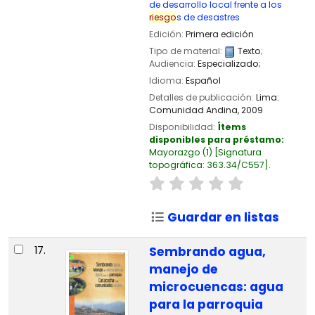
de desarrollo local frente a los
riesgo
s de desastres
Edición:
Primera edición
Tipo de material:
Texto
;
Audiencia:
Especializado;
Idioma:
Español
Detalles de publicación:
Lima:
Comunidad Andina,
2009
Disponibilidad:
Ítems
disponibles para préstamo:
Mayorazgo
(1)
Signatura
topográfica:
363.34/C557
.
Guardar en listas
17.
Sembrando agua,
manejo de
microcuencas: agua
para la parroquia