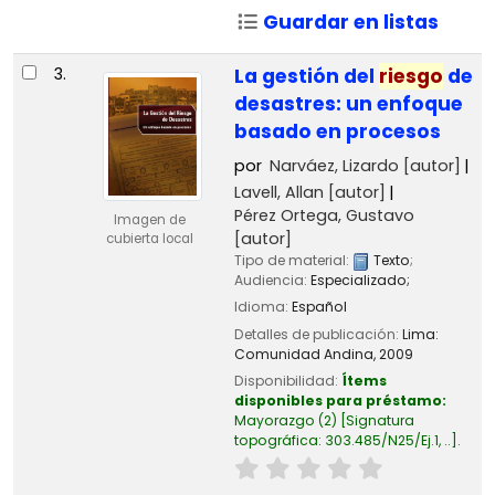
Guardar en listas
3.
La gestión del
riesgo
de
desastres: un enfoque
basado en procesos
por
Narváez, Lizardo
[autor]
Lavell, Allan
[autor]
Pérez Ortega, Gustavo
Imagen de
[autor]
cubierta local
Tipo de material:
Texto
;
Audiencia:
Especializado;
Idioma:
Español
Detalles de publicación:
Lima:
Comunidad Andina,
2009
Disponibilidad:
Ítems
disponibles para préstamo:
Mayorazgo
(2)
Signatura
topográfica:
303.485/N25/Ej.1, ..
.