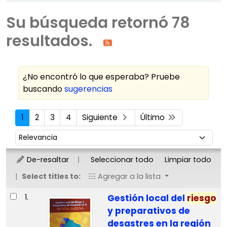
Su búsqueda retornó 78
resultados.
¿No encontró lo que esperaba? Pruebe
buscando
sugerencias
Ordenar
1
2
3
4
Siguiente
Último
Ordenar por:
De-resaltar
Seleccionar todo
Limpiar todo
Select titles to:
Agregar a la lista
Resultados
1.
Gestión local del
riesgo
y preparativos de
desastres en la región