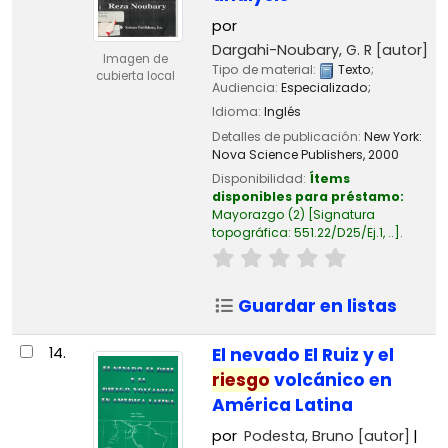
por
Dargahi-Noubary, G. R
[autor]
Imagen de
Tipo de material:
Texto
;
cubierta local
Audiencia:
Especializado;
Idioma:
Inglés
Detalles de publicación:
New York:
Nova Science Publishers,
2000
Disponibilidad:
Ítems
disponibles para préstamo:
Mayorazgo
(2)
Signatura
topográfica:
551.22/D25/Ej.1, ..
.
Guardar en listas
14.
El nevado El Ruiz y el
riesgo
volcánico en
América Latina
por
Podesta, Bruno
[autor]