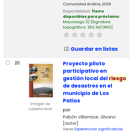
Comunidad Andina,
2009
Disponibilidad:
Ítems
disponibles para préstamo:
Mayorazgo
(1)
Signatura
topográfica:
363.34/O81G
.
Guardar en listas
20.
Proyecto piloto
participativo en
gestión local del
riesgo
de desastres en el
municipio de Los
Patios
Imagen de
cubierta local
por
Pabón Villamizar, Silvano
[autor]
Series
Experiencias significativas