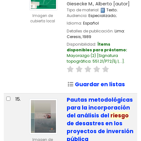
Giesecke M., Alberto
[autor]
Tipo de material:
Texto
;
Audiencia:
Especializado;
Imagen de
cubierta local
Idioma:
Español
Detalles de publicación:
Lima:
Ceresis,
1989
Disponibilidad:
Ítems
disponibles para préstamo:
Mayorazgo
(2)
Signatura
topográfica:
551.21/P72/Ej.1, ..
.
Guardar en listas
15.
Pautas metodológicas
para la incorporación
del análisis del
riesgo
de desastres en los
proyectos de inversión
pública
Imagen de