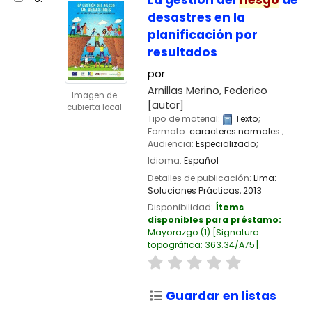
La gestión del
riesgo
de
desastres en la
planificación por
resultados
por
Arnillas Merino, Federico
Imagen de
[autor]
cubierta local
Tipo de material:
Texto
;
Formato:
caracteres normales
;
Audiencia:
Especializado;
Idioma:
Español
Detalles de publicación:
Lima:
Soluciones Prácticas,
2013
Disponibilidad:
Ítems
disponibles para préstamo:
Mayorazgo
(1)
Signatura
topográfica:
363.34/A75
.
Guardar en listas