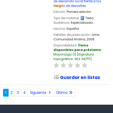
de desarrollo local frente a los
riesgo
s de desastres
Edición:
Primera edición
Tipo de material:
Texto
;
Audiencia:
Especializado;
Idioma:
Español
Detalles de publicación:
Lima:
Comunidad Andina,
2009
Disponibilidad:
Ítems
disponibles para préstamo:
Mayorazgo
(1)
Signatura
topográfica:
363.34/P11
.
Guardar en listas
1
2
3
4
Siguiente
Último