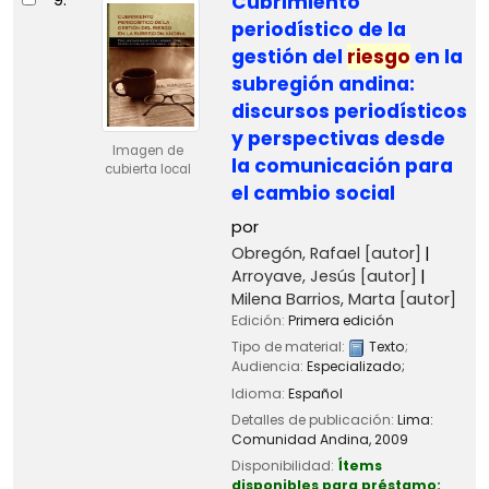
9.
Cubrimiento
periodístico de la
gestión del
riesgo
en la
subregión andina:
discursos periodísticos
y perspectivas desde
Imagen de
la comunicación para
cubierta local
el cambio social
por
Obregón, Rafael
[autor]
Arroyave, Jesús
[autor]
Milena Barrios, Marta
[autor]
Edición:
Primera edición
Tipo de material:
Texto
;
Audiencia:
Especializado;
Idioma:
Español
Detalles de publicación:
Lima:
Comunidad Andina,
2009
Disponibilidad:
Ítems
disponibles para préstamo: