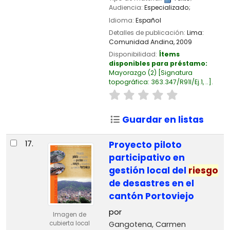
Audiencia:
Especializado;
Idioma:
Español
Detalles de publicación:
Lima:
Comunidad Andina,
2009
Disponibilidad:
Ítems
disponibles para préstamo:
Mayorazgo
(2)
Signatura
topográfica:
363.347/R91I/Ej.1, ..
.
Guardar en listas
17.
Proyecto piloto
participativo en
gestión local del
riesgo
de desastres en el
cantón Portoviejo
por
Imagen de
Gangotena, Carmen
cubierta local