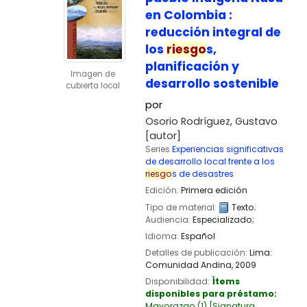
en Colombia :
reducción integral de
los
riesgo
s,
planificación y
Imagen de
desarrollo sostenible
cubierta local
por
Osorio Rodríguez, Gustavo
[autor]
Series
Experiencias significativas
de desarrollo local frente a los
riesgo
s de desastres
Edición:
Primera edición
Tipo de material:
Texto
;
Audiencia:
Especializado;
Idioma:
Español
Detalles de publicación:
Lima:
Comunidad Andina,
2009
Disponibilidad:
Ítems
disponibles para préstamo:
Mayorazgo
(1)
Signatura