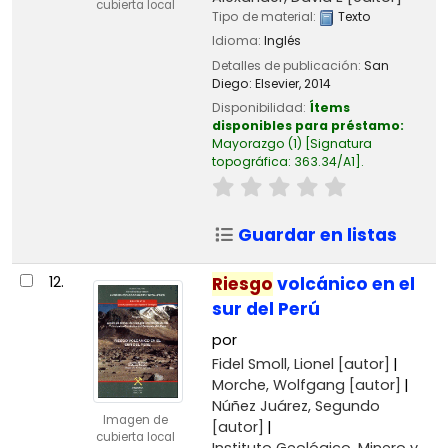
cubierta local
Tipo de material:
Texto
Idioma:
Inglés
Detalles de publicación:
San
Diego:
Elsevier,
2014
Disponibilidad:
Ítems
disponibles para préstamo:
Mayorazgo
(1)
Signatura
topográfica:
363.34/A1
.
Guardar en listas
12.
Riesgo
volcánico en el
sur del Perú
por
Fidel Smoll, Lionel
[autor]
Morche, Wolfgang
[autor]
Núñez Juárez, Segundo
Imagen de
[autor]
cubierta local