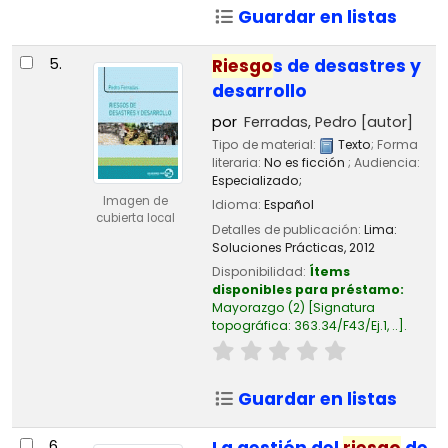
Guardar en listas
5.
Riesgo
s de desastres y
desarrollo
por
Ferradas, Pedro
[autor]
Tipo de material:
Texto
; Forma
literaria:
No es ficción
; Audiencia:
Especializado;
Imagen de
Idioma:
Español
cubierta local
Detalles de publicación:
Lima:
Soluciones Prácticas,
2012
Disponibilidad:
Ítems
disponibles para préstamo:
Mayorazgo
(2)
Signatura
topográfica:
363.34/F43/Ej.1, ..
.
Guardar en listas
6.