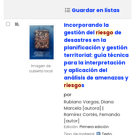
Guardar en listas
16.
Incorporando la
gestión del
riesgo
de
desastres en la
planificación y gestión
territorial: guía técnica
para la interpretación
Imagen de
y aplicación del
cubierta local
análisis de amenazas y
riesgo
s
por
Rubiano Vargas, Diana
Marcela
[autora]
Ramírez Cortés, Fernando
[autor]
Edición:
Primera edición
Tipo de material:
Texto
;