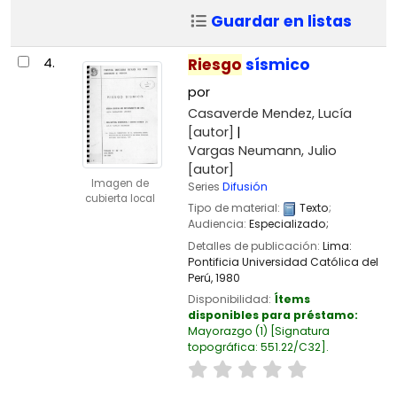
Guardar en listas
4.
Riesgo
sísmico
por
Casaverde Mendez, Lucía
[autor]
Vargas Neumann, Julio
[autor]
Imagen de
Series
Difusión
cubierta local
Tipo de material:
Texto
;
Audiencia:
Especializado;
Detalles de publicación:
Lima:
Pontificia Universidad Católica del
Perú,
1980
Disponibilidad:
Ítems
disponibles para préstamo:
Mayorazgo
(1)
Signatura
topográfica:
551.22/C32
.