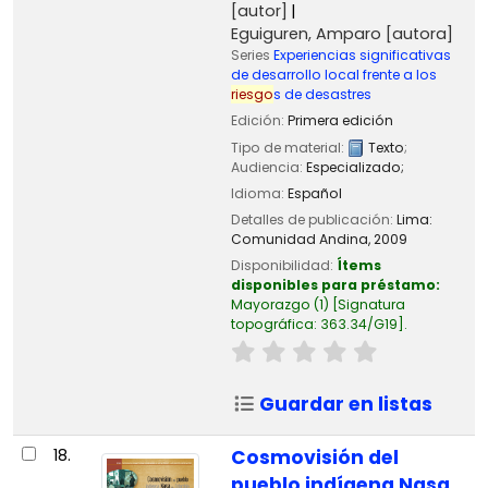
[autor]
Eguiguren, Amparo
[autora]
Series
Experiencias significativas
de desarrollo local frente a los
riesgo
s de desastres
Edición:
Primera edición
Tipo de material:
Texto
;
Audiencia:
Especializado;
Idioma:
Español
Detalles de publicación:
Lima:
Comunidad Andina,
2009
Disponibilidad:
Ítems
disponibles para préstamo:
Mayorazgo
(1)
Signatura
topográfica:
363.34/G19
.
Guardar en listas
18.
Cosmovisión del
pueblo indígena Nasa