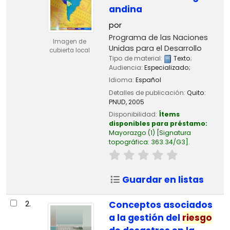
andina
por
Programa de las Naciones
Imagen de
Unidas para el Desarrollo
cubierta local
Tipo de material:
Texto
;
Audiencia:
Especializado;
Idioma:
Español
Detalles de publicación:
Quito:
PNUD,
2005
Disponibilidad:
Ítems
disponibles para préstamo:
Mayorazgo
(1)
Signatura
topográfica:
363.34/G3
.
Guardar en listas
2.
Conceptos asociados
a la gestión del
riesgo