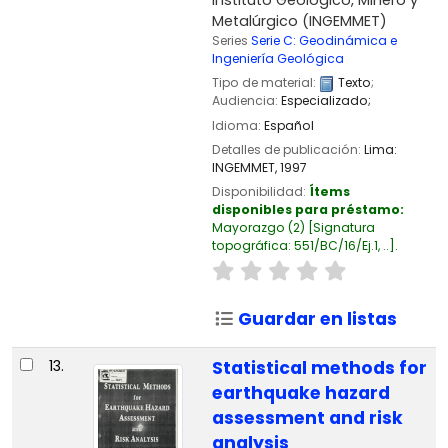
Instituto Geológico, Minero y
Metalúrgico (INGEMMET)
Series
Serie C: Geodinámica e
Ingeniería Geológica
Tipo de material:
Texto
;
Audiencia:
Especializado;
Idioma:
Español
Detalles de publicación:
Lima:
INGEMMET,
1997
Disponibilidad:
Ítems
disponibles para préstamo:
Mayorazgo
(2)
Signatura
topográfica:
551/BC/16/Ej.1, ..
.
Guardar en listas
13.
Statistical methods for
earthquake hazard
assessment and risk
analysis