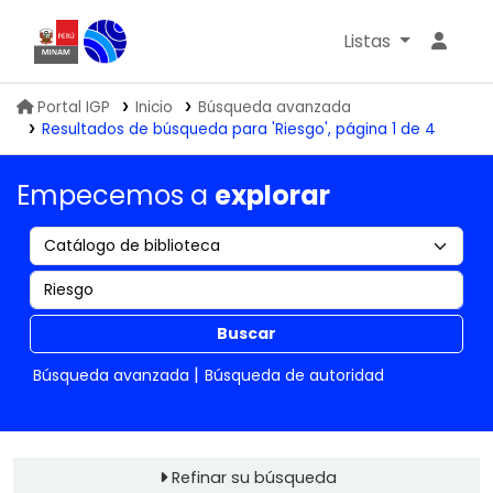
Listas
Biblioteca IGP
Portal IGP
Inicio
Búsqueda avanzada
Resultados de búsqueda para 'Riesgo', página 1 de 4
Empecemos a
explorar
Buscar
Búsqueda avanzada
Búsqueda de autoridad
Refinar su búsqueda