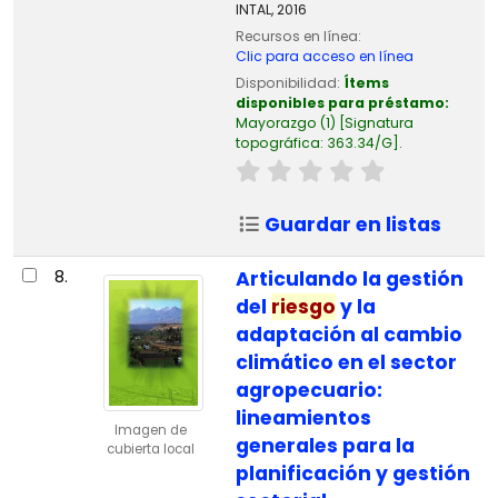
INTAL,
2016
Recursos en línea:
Clic para acceso en línea
Disponibilidad:
Ítems
disponibles para préstamo:
Mayorazgo
(1)
Signatura
topográfica:
363.34/G
.
Guardar en listas
8.
Articulando la gestión
del
riesgo
y la
adaptación al cambio
climático en el sector
agropecuario:
lineamientos
Imagen de
generales para la
cubierta local
planificación y gestión