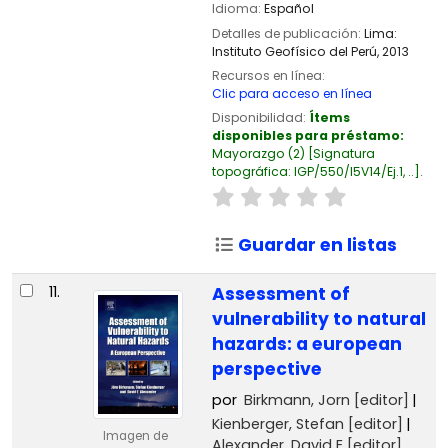
Idioma:
Español
Detalles de publicación:
Lima:
Instituto Geofísico del Perú,
2013
Recursos en línea:
Clic para acceso en línea
Disponibilidad:
Ítems
disponibles para préstamo:
Mayorazgo
(2)
Signatura
topográfica:
IGP/550/I5V14/Ej.1, ..
.
Guardar en listas
11.
Assessment of
vulnerability to natural
hazards: a european
perspective
por
Birkmann, Jorn
[editor]
Kienberger, Stefan
[editor]
Imagen de
Alexander, David E
[editor]