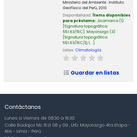
Ministerio del Ambiente : Instituto
Geofísico del Perú,
2010
Disponibilidad:
Ítems disponibles
para préstamo:
Jicamarca
(1)
Signatura topográfica:
551.63/I5C
.
Mayorazgo
(3)
Signatura topográfica:
551.63/I5C/Ej.1, ..
.
Listas:
Climatología
.
Guardar en listas
Contáctanos
Lunes a Viernes de 08:30 a 16:30
Calle Badajoz Mz. Ñ Lt 08 y 09 , Urb. Mayorazgo 4ta Etapa -
Ate - Lima - Perú