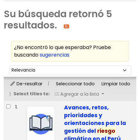
Su búsqueda retornó 5
resultados.
¿No encontró lo que esperaba? Pruebe
buscando
sugerencias
Ordenar
Ordenar por:
De-resaltar
Seleccionar todo
Limpiar todo
Select titles to:
Agregar a la lista
Resultados
1.
Avances, retos,
prioridades y
orientaciones para la
gestión del
riesgo
climático en el Perú