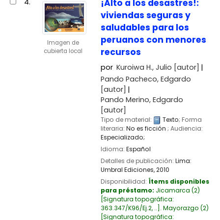
4.
¡Alto a los desastres!:
viviendas seguras y
saludables para los
peruanos con menores
Imagen de
recursos
cubierta local
por
Kuroiwa H., Julio
[autor]
Pando Pacheco, Edgardo
[autor]
Pando Merino, Edgardo
[autor]
Tipo de material:
Texto
; Forma
literaria:
No es ficción
; Audiencia:
Especializado;
Idioma:
Español
Detalles de publicación:
Lima:
Umbral Ediciones,
2010
Disponibilidad:
Ítems disponibles
para préstamo:
Jicamarca
(2)
Signatura topográfica:
363.347/K96/Ej.2, ..
.
Mayorazgo
(2)
Signatura topográfica: