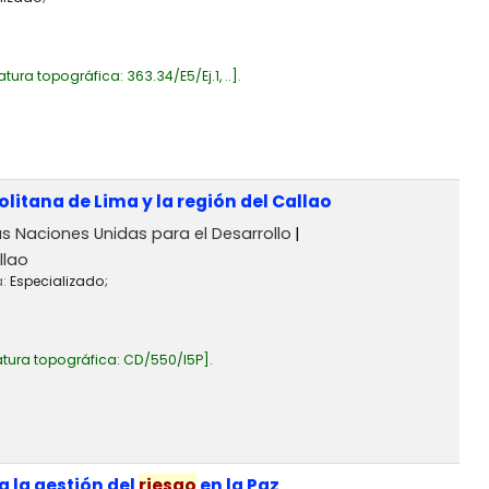
atura topográfica:
363.34/E5/Ej.1, ..
.
itana de Lima y la región del Callao
s Naciones Unidas para el Desarrollo
llao
a:
Especializado;
tura topográfica:
CD/550/I5P
.
a la gestión del
riesgo
en la Paz