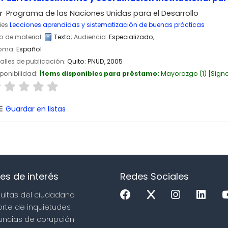
r
Programa de las Naciones Unidas para el Desarrollo
ies
Lecciones aprendidas y sistematización de buenas prácticas
o de material:
Texto
; Audiencia:
Especializado;
ioma:
Español
alles de publicación:
Quito:
PNUD,
2005
ponibilidad:
Ítems disponibles para préstamo:
Mayorazgo
(1)
Signa
Guardar en listas
es de interés
Redes Sociales
sultas del ciudadano
orte de inquietudes
uncias de corupción