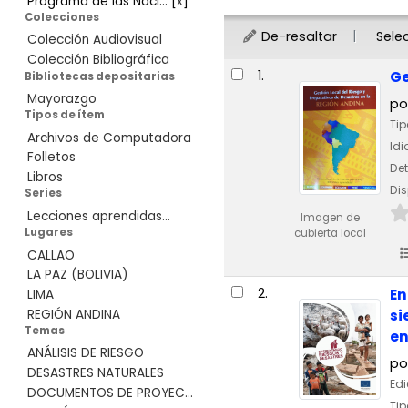
Programa de las Naci...
[
x
]
Colecciones
De-resaltar
Sele
Colección Audiovisual
Colección Bibliográfica
Resultados
1.
Ge
Bibliotecas depositarias
Mayorazgo
po
Tipos de ítem
Tip
Archivos de Computadora
Id
Folletos
Det
Libros
Dis
Series
Lecciones aprendidas...
Imagen de
Lugares
cubierta local
CALLAO
LA PAZ (BOLIVIA)
2.
En
LIMA
si
REGIÓN ANDINA
Temas
en
ANÁLISIS DE RIESGO
po
DESASTRES NATURALES
Edi
DOCUMENTOS DE PROYEC...
Tip