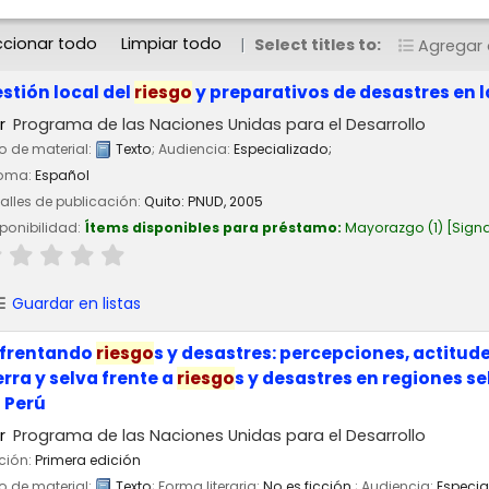
ccionar todo
Limpiar todo
Select titles to:
Agregar a
stión local del
riesgo
y preparativos de desastres en 
r
Programa de las Naciones Unidas para el Desarrollo
o de material:
Texto
; Audiencia:
Especializado;
ioma:
Español
alles de publicación:
Quito:
PNUD,
2005
ponibilidad:
Ítems disponibles para préstamo:
Mayorazgo
(1)
Signa
Guardar en listas
frentando
riesgo
s y desastres: percepciones, actitu
erra y selva frente a
riesgo
s y desastres en regiones s
 Perú
r
Programa de las Naciones Unidas para el Desarrollo
ción:
Primera edición
o de material:
Texto
; Forma literaria:
No es ficción
; Audiencia:
Especia