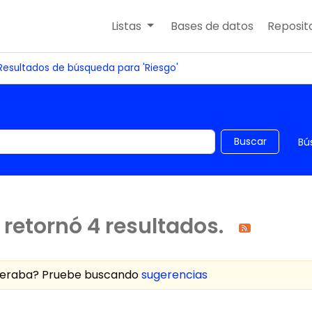
Listas
Bases de datos
Reposito
Resultados de búsqueda para 'Riesgo'
 el catálogo por palabra clave
Buscar
Bú
retornó 4 resultados.
speraba? Pruebe buscando
sugerencias