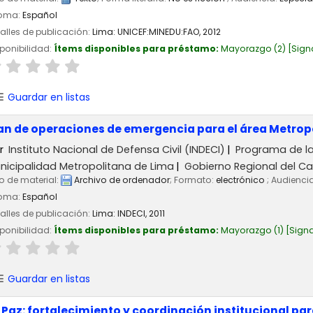
ioma:
Español
alles de publicación:
Lima:
UNICEF:MINEDU:FAO,
2012
ponibilidad:
Ítems disponibles para préstamo:
Mayorazgo
(2)
Sign
Guardar en listas
an de operaciones de emergencia para el área Metropol
r
Instituto Nacional de Defensa Civil (INDECI)
Programa de la
nicipalidad Metropolitana de Lima
Gobierno Regional del Ca
o de material:
Archivo de ordenador
; Formato:
electrónico
; Audienci
ioma:
Español
alles de publicación:
Lima:
INDECI,
2011
ponibilidad:
Ítems disponibles para préstamo:
Mayorazgo
(1)
Signa
Guardar en listas
 Paz: fortalecimiento y coordinación institucional par