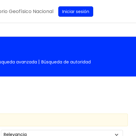
rio Geofísico Nacional
Iniciar sesión
squeda avanzada
Búsqueda de autoridad
Ordenar por: