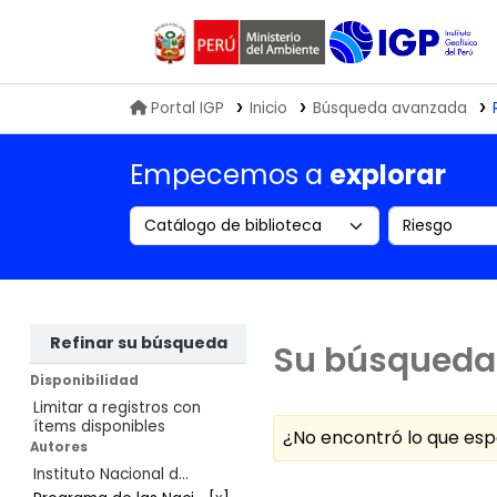
Biblioteca IGP
Portal IGP
Inicio
Búsqueda avanzada
Empecemos a
explorar
Search the catalog by:
Buscar en
Refinar su búsqueda
Su búsqueda 
Disponibilidad
Limitar a registros con
ítems disponibles
¿No encontró lo que e
Autores
Instituto Nacional d...
Ordenar