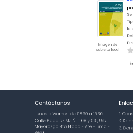
po
Ser
Tip
Id
Det
Dis
Imagen de
cubierta local
Contáctanos
Enlac
Lunes a Viernes de 08:30 a 16:30
1. Con
Calle Badajoz Mz. Ñ Lt 08 y 09 , Urb.
2. Rep
Mayorazgo 4ta Etapa - Ate - Lima -
3. Den
Perú