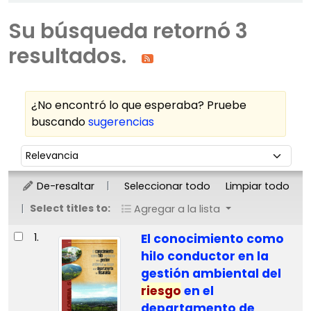
Su búsqueda retornó 3
resultados.
¿No encontró lo que esperaba? Pruebe
buscando
sugerencias
Ordenar
Ordenar por:
De-resaltar
Seleccionar todo
Limpiar todo
Select titles to:
Agregar a la lista
Resultados
1.
El conocimiento como
hilo conductor en la
gestión ambiental del
riesgo
en el
departamento de