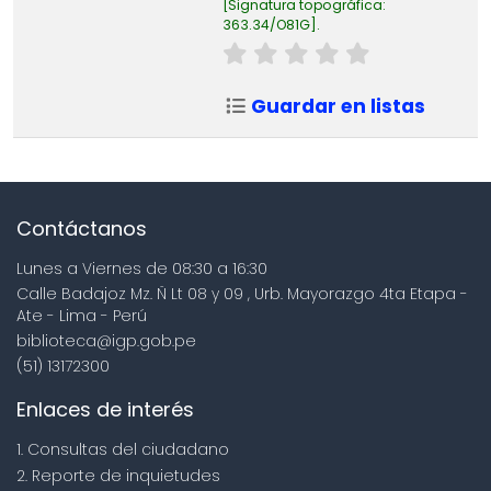
Signatura topográfica:
363.34/O81G
.
Guardar en listas
Contáctanos
Lunes a Viernes de 08:30 a 16:30
Calle Badajoz Mz. Ñ Lt 08 y 09 , Urb. Mayorazgo 4ta Etapa -
Ate - Lima - Perú
biblioteca@igp.gob.pe
(51) 13172300
Enlaces de interés
1. Consultas del ciudadano
2. Reporte de inquietudes