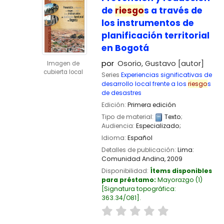
de
riesgo
s a través de
los instrumentos de
planificación territorial
en Bogotá
por
Osorio, Gustavo
[autor]
Imagen de
cubierta local
Series
Experiencias significativas de
desarrollo local frente a los
riesgo
s
de desastres
Edición:
Primera edición
Tipo de material:
Texto
;
Audiencia:
Especializado;
Idioma:
Español
Detalles de publicación:
Lima:
Comunidad Andina,
2009
Disponibilidad:
Ítems disponibles
para préstamo:
Mayorazgo
(1)
Signatura topográfica:
363.34/O81
.