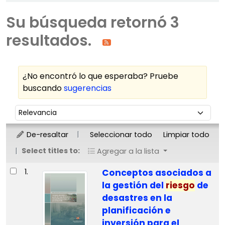
Su búsqueda retornó 3
resultados.
¿No encontró lo que esperaba? Pruebe
buscando
sugerencias
Ordenar
Ordenar por:
De-resaltar
Seleccionar todo
Limpiar todo
Select titles to:
Agregar a la lista
Resultados
1.
Conceptos asociados a
la gestión del
riesgo
de
desastres en la
planificación e
inversión para el