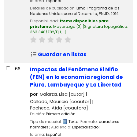
Idioma:
Español
Detalles de publicación:
Lima:
Programa de las
Naciones Unidas para el Desarrollo, PNUD,
2014
Disponibilidad:
Ítems disponibles para
préstamo:
Mayorazgo
(2)
Signatura topográfica:
363.348/Z82/Ej.1, ..
.
Guardar en listas
66.
Impactos del Fenómeno El Niño
(FEN) en la economía regional de
Piura, Lambayeque y La Libertad
por
Galarza, Elsa
[autor]
Collado, Mauricio
[coautor]
Pacheco, Aída
[coautora]
Edición:
Primera edición
Tipo de material:
Texto
; Formato:
caracteres
normales
; Audiencia:
Especializado;
Idioma:
Español