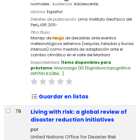
normales
; Audiencia:
Adolescente;
Idioma:
Español
Detalles de publicación:
Lima:
Instituto Geofísico del
Perú, IGP,
2011-
Otro título:
Manejo de
riesgo
de desastres ante eventos
meteorológicos extremos (sequías, heladas y lluvias
intensas) como medida de adaptación ante el
cambio climático en el valle del Mantaro
Disponibilidad:
Ítems disponibles para
préstamo:
Mayorazgo
(6)
Signatura topográfica:
IGP/551.63/BM, ..
.
Guardar en listas
79.
Living with risk: a global review of
disaster reduction initiatives
por
United Nations Office for Disaster Risk