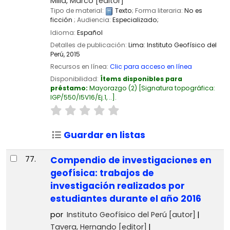
Milla, Marco
[editor]
Tipo de material:
Texto
; Forma literaria:
No es
ficción
; Audiencia:
Especializado;
Idioma:
Español
Detalles de publicación:
Lima:
Instituto Geofísico del
Perú,
2015
Recursos en línea:
Clic para acceso en línea
Disponibilidad:
Ítems disponibles para
préstamo:
Mayorazgo
(2)
Signatura topográfica:
IGP/550/I5V16/Ej.1, ..
.
Guardar en listas
77.
Compendio de investigaciones en
geofísica: trabajos de
investigación realizados por
estudiantes durante el año 2016
por
Instituto Geofísico del Perú
[autor]
Tavera, Hernando
[editor]