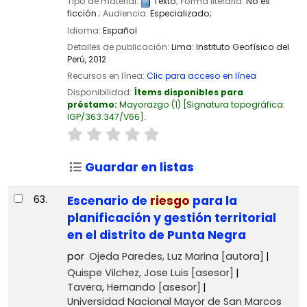
Tipo de material:
Texto
; Forma literaria:
No es
ficción
; Audiencia:
Especializado;
Idioma:
Español
Detalles de publicación:
Lima:
Instituto Geofísico del
Perú,
2012
Recursos en línea:
Clic para acceso en línea
Disponibilidad:
Ítems disponibles para
préstamo:
Mayorazgo
(1)
Signatura topográfica:
IGP/363.347/V66
.
Guardar en listas
63.
Escenario de
riesgo
para la
planificación y gestión territorial
en el distrito de Punta Negra
por
Ojeda Paredes, Luz Marina
[autora]
Quispe Vilchez, Jose Luis
[asesor]
Tavera, Hernando
[asesor]
Universidad Nacional Mayor de San Marcos