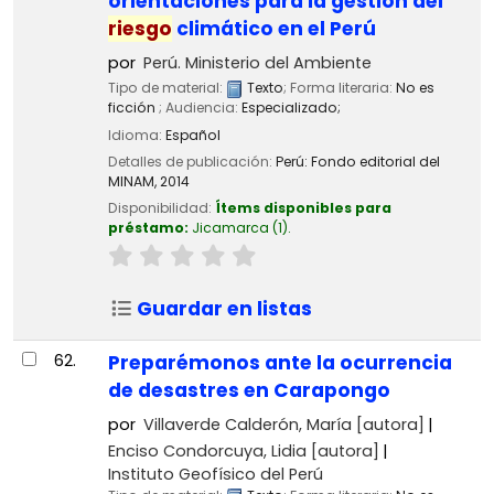
orientaciones para la gestión del
riesgo
climático en el Perú
por
Perú. Ministerio del Ambiente
Tipo de material:
Texto
; Forma literaria:
No es
ficción
; Audiencia:
Especializado;
Idioma:
Español
Detalles de publicación:
Perú:
Fondo editorial del
MINAM,
2014
Disponibilidad:
Ítems disponibles para
préstamo:
Jicamarca
(1).
Guardar en listas
62.
Preparémonos ante la ocurrencia
de desastres en Carapongo
por
Villaverde Calderón, María
[autora]
Enciso Condorcuya, Lidia
[autora]
Instituto Geofísico del Perú