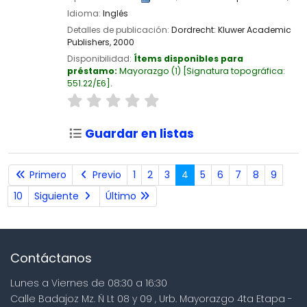
Idioma:
Inglés
Detalles de publicación:
Dordrecht:
Kluwer Academic
Publishers,
2000
Disponibilidad:
Ítems disponibles para
préstamo:
Mayorazgo
(1)
Signatura topográfica:
551.22/E6
.
Guardar en listas
Primero
Previo
1
2
3
4
5
6
7
8
9
10
Siguiente
Último
Contáctanos
Lunes a Viernes de 08:30 a 16:30
Calle Badajoz Mz. Ñ Lt 08 y 09 , Urb. Mayorazgo 4ta Etapa -