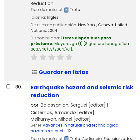
Reduction
Tipo de material:
Texto
Idioma:
Inglés
Detalles de publicación:
New York ; Geneva:
United
Nations,
2004
Disponibilidad:
Ítems disponibles para
préstamo:
Mayorazgo
(1)
Signatura topográfica:
363.346/L3/2004/v.1
.
Guardar en listas
80.
Earthquake hazard and seismic risk
reduction
por
Balassanian, Serguei
[editor]
Cisternas, Armando
[editor]
Melkumyan, Mikael
[editor]
Series
Advances in natural and technological
hazards research
; 12
Tipo de material:
Texto
; Audiencia:
Especializado;