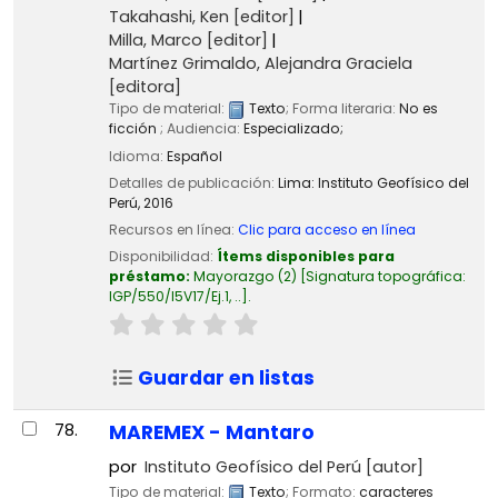
Takahashi, Ken
[editor]
Milla, Marco
[editor]
Martínez Grimaldo, Alejandra Graciela
[editora]
Tipo de material:
Texto
; Forma literaria:
No es
ficción
; Audiencia:
Especializado;
Idioma:
Español
Detalles de publicación:
Lima:
Instituto Geofísico del
Perú,
2016
Recursos en línea:
Clic para acceso en línea
Disponibilidad:
Ítems disponibles para
préstamo:
Mayorazgo
(2)
Signatura topográfica:
IGP/550/I5V17/Ej.1, ..
.
Guardar en listas
78.
MAREMEX - Mantaro
por
Instituto Geofísico del Perú
[autor]
Tipo de material:
Texto
; Formato:
caracteres