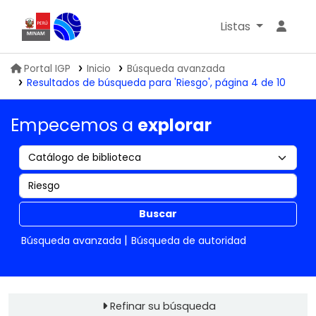
Listas
Biblioteca IGP
Portal IGP
Inicio
Búsqueda avanzada
Resultados de búsqueda para 'Riesgo', página 4 de 10
Empecemos a
explorar
Buscar
Búsqueda avanzada
Búsqueda de autoridad
Refinar su búsqueda