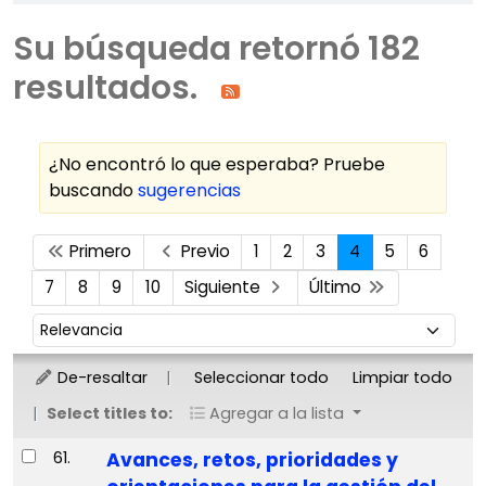
Su búsqueda retornó 182
resultados.
¿No encontró lo que esperaba? Pruebe
buscando
sugerencias
Ordenar
Primero
Previo
1
2
3
4
5
6
7
8
9
10
Siguiente
Último
Ordenar por:
De-resaltar
Seleccionar todo
Limpiar todo
Select titles to:
Agregar a la lista
Resultados
61.
Avances, retos, prioridades y