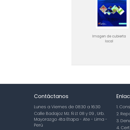
Imagen de cubierta
local
Contáctanos
Enlac
Lunes a Viernes de 08:30 a 16:30
1. Con
Calle Badajoz Mz. Ñ Lt 08 y 09 , Urb.
2. Rep
Mayorazgo 4ta Etapa - Ate - Lima -
3. Den
Perú
4. Cert