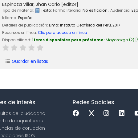
Espinoza Villar, Jhan Carlo
[editor]
Tipo de material:
Texto
; Forma literaria:
No es ficción
; Audiencia:
Esp
Idioma:
Español
Detalles de publicación:
Lima:
Instituto Geofísico del Perú,
2017
Recursos en línea:
Clic para acceso en línea
Disponibilidad:
Ítems disponibles para préstamo:
Mayorazgo
(2)
Guardar en listas
es de interés
Redes Sociales
sultas del ciudadano
orte de inquietudes
uncias de corupción
ificaciones ISO’s