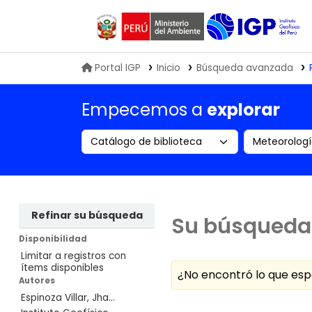
Biblioteca IGP
Portal IGP
Inicio
Búsqueda avanzada
Empecemos a
explorar
Search the catalog by:
Buscar en
Refinar su búsqueda
Su búsqueda 
Disponibilidad
Limitar a registros con
ítems disponibles
¿No encontró lo que e
Autores
Espinoza Villar, Jha...
Ordenar