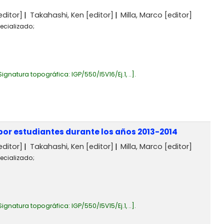
editor]
Takahashi, Ken
[editor]
Milla, Marco
[editor]
ecializado;
Signatura topográfica:
IGP/550/I5V16/Ej.1, ..
.
por estudiantes durante los años 2013-2014
editor]
Takahashi, Ken
[editor]
Milla, Marco
[editor]
ecializado;
Signatura topográfica:
IGP/550/I5V15/Ej.1, ..
.