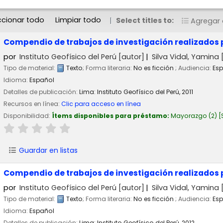
ccionar todo
Limpiar todo
Select titles to:
Agregar a
Compendio de trabajos de investigación realizados p
por
Instituto Geofísico del Perú
[autor]
Silva Vidal, Yamina
[
Tipo de material:
Texto
; Forma literaria:
No es ficción
; Audiencia:
Esp
Idioma:
Español
Detalles de publicación:
Lima:
Instituto Geofísico del Perú,
2011
Recursos en línea:
Clic para acceso en línea
Disponibilidad:
Ítems disponibles para préstamo:
Mayorazgo
(2)
Guardar en listas
Compendio de trabajos de investigación realizados p
por
Instituto Geofísico del Perú
[autor]
Silva Vidal, Yamina
[
Tipo de material:
Texto
; Forma literaria:
No es ficción
; Audiencia:
Esp
Idioma:
Español
Detalles de publicación:
Lima:
Instituto Geofísico del Perú,
2012