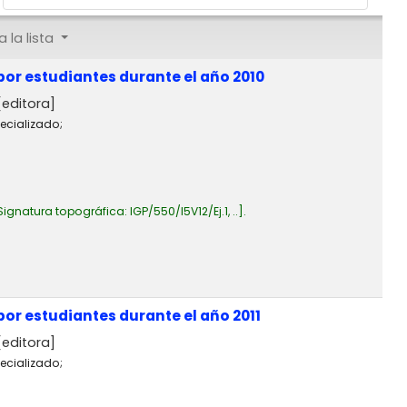
 la lista
or estudiantes durante el año 2010
editora]
ecializado;
Signatura topográfica:
IGP/550/I5V12/Ej.1, ..
.
or estudiantes durante el año 2011
editora]
ecializado;