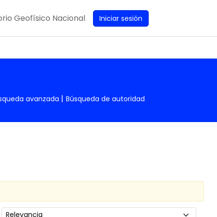
rio Geofísico Nacional
Iniciar sesión
squeda avanzada
Búsqueda de autoridad
Ordenar por: