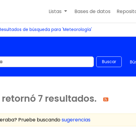
Listas
Bases de datos
Reposito
Resultados de búsqueda para 'Meteorología'
 el catálogo por palabra clave
Buscar
Bú
retornó 7 resultados.
speraba? Pruebe buscando
sugerencias