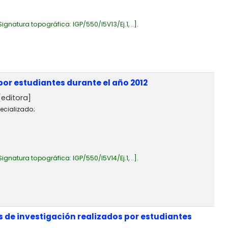
Signatura topográfica:
IGP/550/I5V13/Ej.1, ..
.
or estudiantes durante el año 2012
editora]
ecializado;
Signatura topográfica:
IGP/550/I5V14/Ej.1, ..
.
 de investigación realizados por estudiantes