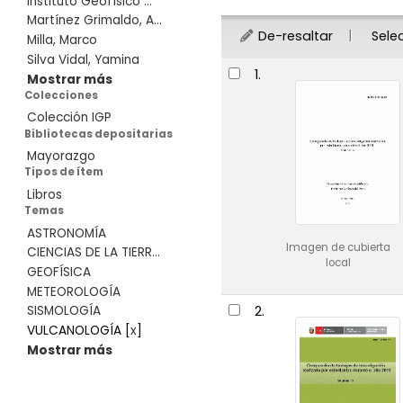
Instituto Geofísico ...
Martínez Grimaldo, A...
De-resaltar
Sele
Milla, Marco
Silva Vidal, Yamina
Resultados
1.
Mostrar más
Colecciones
Colección IGP
Bibliotecas depositarias
Mayorazgo
Tipos de ítem
Libros
Temas
ASTRONOMÍA
Imagen de cubierta
CIENCIAS DE LA TIERR...
local
GEOFÍSICA
METEOROLOGÍA
2.
SISMOLOGÍA
VULCANOLOGÍA
[
x
]
Mostrar más