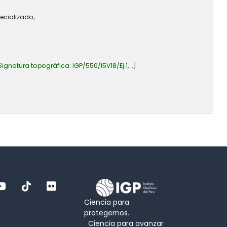
ecializado;
Signatura topográfica:
IGP/550/I5V18/Ej.1, ..
.
Ciencia para
protegernos.
Ciencia para avanzar