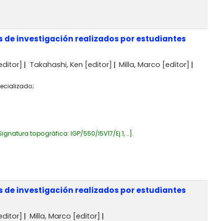
 de investigación realizados por estudiantes
editor]
Takahashi, Ken
[editor]
Milla, Marco
[editor]
ecializado;
Signatura topográfica:
IGP/550/I5V17/Ej.1, ..
.
 de investigación realizados por estudiantes
editor]
Milla, Marco
[editor]