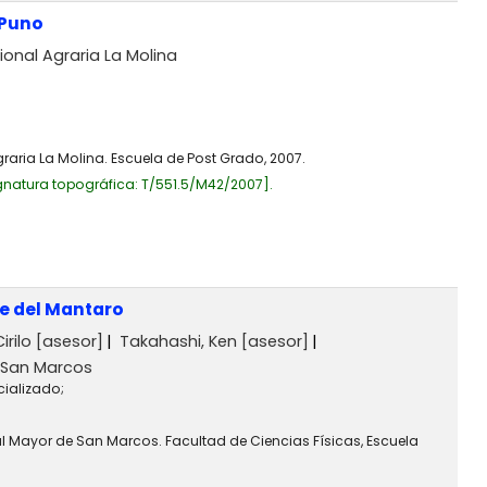
 Puno
ional Agraria La Molina
raria La Molina. Escuela de Post Grado, 2007.
gnatura topográfica:
T/551.5/M42/2007
.
le del Mantaro
irilo
[asesor]
Takahashi, Ken
[asesor]
 San Marcos
cializado;
al Mayor de San Marcos. Facultad de Ciencias Físicas, Escuela