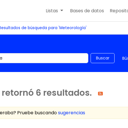
Listas
Bases de datos
Reposito
Resultados de búsqueda para 'Meteorología'
 el catálogo por palabra clave
Buscar
Bú
retornó 6 resultados.
speraba? Pruebe buscando
sugerencias