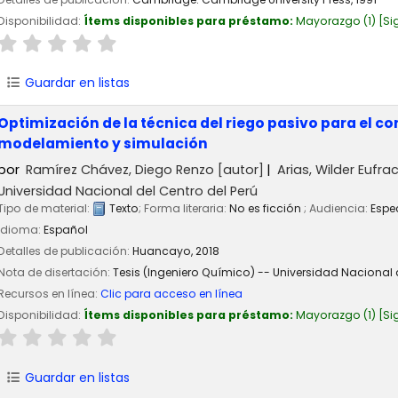
Disponibilidad:
Ítems disponibles para préstamo:
Mayorazgo
(1)
Si
Guardar en listas
Optimización de la técnica del riego pasivo para el con
modelamiento y simulación
por
Ramírez Chávez, Diego Renzo
[autor]
Arias, Wilder Eufra
Universidad Nacional del Centro del Perú
Tipo de material:
Texto
; Forma literaria:
No es ficción
; Audiencia:
Espe
Idioma:
Español
Detalles de publicación:
Huancayo,
2018
Nota de disertación:
Tesis (Ingeniero Químico) -- Universidad Nacional d
Recursos en línea:
Clic para acceso en línea
Disponibilidad:
Ítems disponibles para préstamo:
Mayorazgo
(1)
Si
Guardar en listas