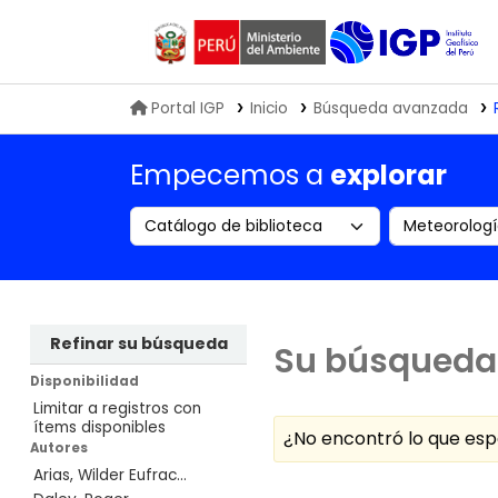
Biblioteca IGP
Portal IGP
Inicio
Búsqueda avanzada
Empecemos a
explorar
Search the catalog by:
Buscar en
Refinar su búsqueda
Su búsqueda 
Disponibilidad
Limitar a registros con
ítems disponibles
¿No encontró lo que e
Autores
Arias, Wilder Eufrac...
Ordenar