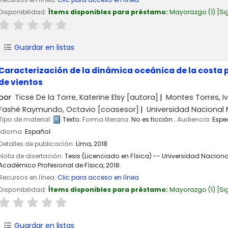
Disponibilidad:
Ítems disponibles para préstamo:
Mayorazgo
(1)
Si
Guardar en listas
Caracterización de la dinámica oceánica de la costa 
de vientos
por
Ticse De la Torre, Katerine Elsy
[autora]
Montes Torres, I
Fashé Raymundo, Octavio
[coasesor]
Universidad Nacional
Tipo de material:
Texto
; Forma literaria:
No es ficción
; Audiencia:
Espe
Idioma:
Español
Detalles de publicación:
Lima,
2018
Nota de disertación:
Tesis (Licenciado en Física) -- Universidad Nacion
Académico Profesional de Física, 2018.
Recursos en línea:
Clic para acceso en línea
Disponibilidad:
Ítems disponibles para préstamo:
Mayorazgo
(1)
Si
Guardar en listas