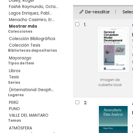
Daley, Roger
Fashé Raymundo, Octa...
De-resaltar
Sele
Lagos Enriquez, Pabl...
Menacho Casimiro, Er...
Resultados
1.
Mostrar más
Colecciones
Colección Bibliográfica
Colección Tesis
Bibliotecas depositarias
Mayorazgo
Tipos de ítem
Libros
Tesis
Imagen de
Series
cubierta local
(International Geoph...
Lugares
2.
PERÚ
PUNO
VALLE DEL MANTARO
Temas
ATMÓSFERA