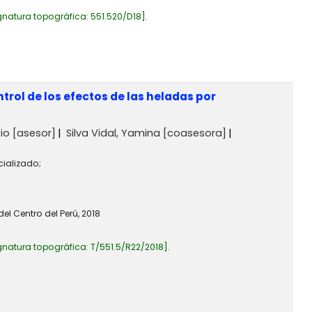
gnatura topográfica:
551.520/D18
.
trol de los efectos de las heladas por
cio
[asesor]
Silva Vidal, Yamina
[coasesora]
cializado;
el Centro del Perú, 2018
gnatura topográfica:
T/551.5/R22/2018
.