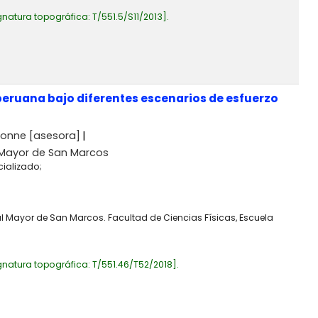
gnatura topográfica:
T/551.5/S11/2013
.
peruana bajo diferentes escenarios de esfuerzo
vonne
[asesora]
 Mayor de San Marcos
cializado;
al Mayor de San Marcos. Facultad de Ciencias Físicas, Escuela
gnatura topográfica:
T/551.46/T52/2018
.