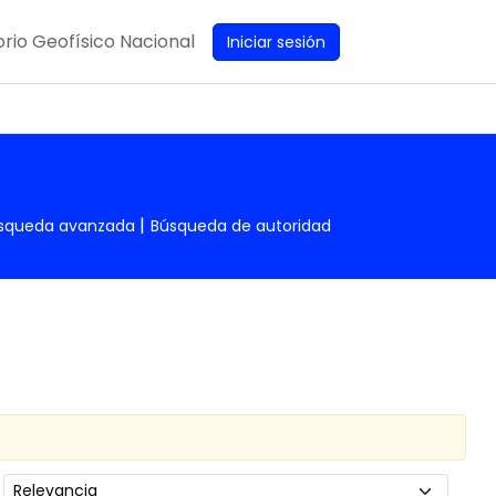
rio Geofísico Nacional
Iniciar sesión
squeda avanzada
Búsqueda de autoridad
Ordenar por: