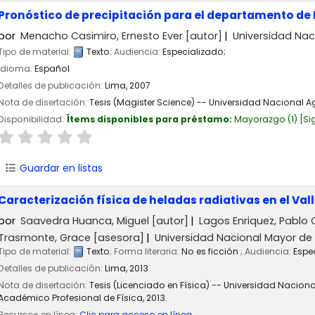
Pronóstico de precipitación para el departamento de
por
Menacho Casimiro, Ernesto Ever
[autor]
Universidad Nac
Tipo de material:
Texto
; Audiencia:
Especializado;
Idioma:
Español
Detalles de publicación:
Lima,
2007
Nota de disertación:
Tesis (Magister Science) -- Universidad Nacional Ag
Disponibilidad:
Ítems disponibles para préstamo:
Mayorazgo
(1)
Si
Guardar en listas
Caracterización física de heladas radiativas en el Val
por
Saavedra Huanca, Miguel
[autor]
Lagos Enriquez, Pablo C
Trasmonte, Grace
[asesora]
Universidad Nacional Mayor de
Tipo de material:
Texto
; Forma literaria:
No es ficción
; Audiencia:
Espe
Detalles de publicación:
Lima,
2013
Nota de disertación:
Tesis (Licenciado en Física) -- Universidad Nacion
Académico Profesional de Física, 2013.
Recursos en línea:
Clic para acceso en línea