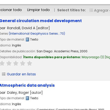
ccionar todo
Limpiar todo
Select titles to:
Agregar a
General circulation model development
por
Randall, David A
[editor]
Series
(International Geophysics Series ; 70)
Tipo de material:
Texto
Idioma:
Inglés
Detalles de publicación:
San Diego:
Academic Press,
2000
Disponibilidad:
Ítems disponibles para préstamo:
Mayorazgo
(1)
Si
Guardar en listas
Atmospheric data analysis
por
Daley, Roger
[autor]
Tipo de material:
Texto
Idioma:
Inglés
Detalles de publicación:
Cambridge:
Cambridge University Press,
1991