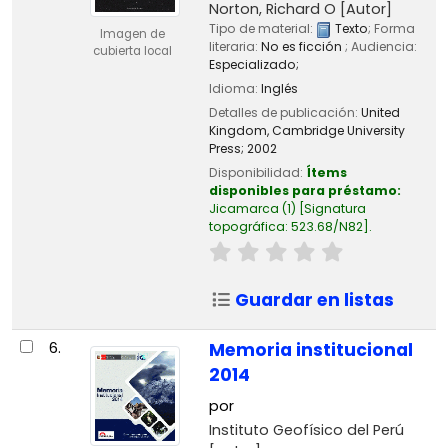
Norton, Richard O
[Autor]
Tipo de material:
Texto
; Forma
Imagen de
literaria:
No es ficción
; Audiencia:
cubierta local
Especializado;
Idioma:
Inglés
Detalles de publicación:
United
Kingdom,
Cambridge University
Press;
2002
Disponibilidad:
Ítems
disponibles para préstamo:
Jicamarca
(1)
Signatura
topográfica:
523.68/N82
.
Guardar en listas
6.
Memoria institucional
2014
por
Instituto Geofísico del Perú