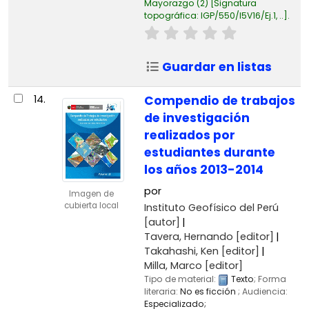
Mayorazgo
(2)
Signatura
topográfica:
IGP/550/I5V16/Ej.1, ..
.
Guardar en listas
14.
Compendio de trabajos
de investigación
realizados por
estudiantes durante
los años 2013-2014
por
Imagen de
cubierta local
Instituto Geofísico del Perú
[autor]
Tavera, Hernando
[editor]
Takahashi, Ken
[editor]
Milla, Marco
[editor]
Tipo de material:
Texto
; Forma
literaria:
No es ficción
; Audiencia:
Especializado;