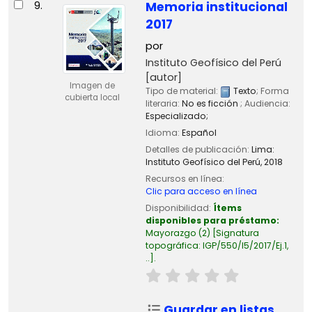
9.
Memoria institucional
2017
por
Instituto Geofísico del Perú
[autor]
Imagen de
Tipo de material:
Texto
; Forma
cubierta local
literaria:
No es ficción
; Audiencia:
Especializado;
Idioma:
Español
Detalles de publicación:
Lima:
Instituto Geofísico del Perú,
2018
Recursos en línea:
Clic para acceso en línea
Disponibilidad:
Ítems
disponibles para préstamo:
Mayorazgo
(2)
Signatura
topográfica:
IGP/550/I5/2017/Ej.1,
..
.
Guardar en listas