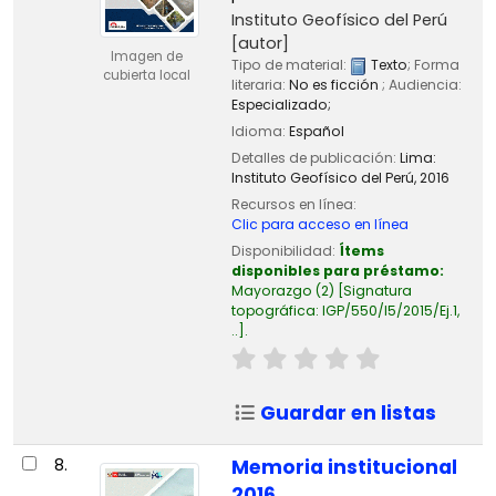
Instituto Geofísico del Perú
[autor]
Imagen de
Tipo de material:
Texto
; Forma
cubierta local
literaria:
No es ficción
; Audiencia:
Especializado;
Idioma:
Español
Detalles de publicación:
Lima:
Instituto Geofísico del Perú,
2016
Recursos en línea:
Clic para acceso en línea
Disponibilidad:
Ítems
disponibles para préstamo:
Mayorazgo
(2)
Signatura
topográfica:
IGP/550/I5/2015/Ej.1,
..
.
Guardar en listas
8.
Memoria institucional
2016