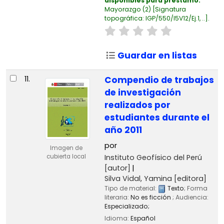
disponibles para préstamo:
Mayorazgo
(2)
Signatura
topográfica:
IGP/550/I5V12/Ej.1, ..
.
Guardar en listas
11.
Compendio de trabajos
de investigación
realizados por
estudiantes durante el
año 2011
por
Imagen de
Instituto Geofísico del Perú
cubierta local
[autor]
Silva Vidal, Yamina
[editora]
Tipo de material:
Texto
; Forma
literaria:
No es ficción
; Audiencia:
Especializado;
Idioma:
Español