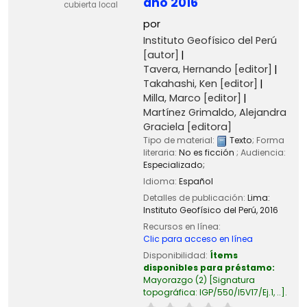
año 2016
cubierta local
por
Instituto Geofísico del Perú
[autor]
Tavera, Hernando
[editor]
Takahashi, Ken
[editor]
Milla, Marco
[editor]
Martínez Grimaldo, Alejandra
Graciela
[editora]
Tipo de material:
Texto
; Forma
literaria:
No es ficción
; Audiencia:
Especializado;
Idioma:
Español
Detalles de publicación:
Lima:
Instituto Geofísico del Perú,
2016
Recursos en línea:
Clic para acceso en línea
Disponibilidad:
Ítems
disponibles para préstamo:
Mayorazgo
(2)
Signatura
topográfica:
IGP/550/I5V17/Ej.1, ..
.