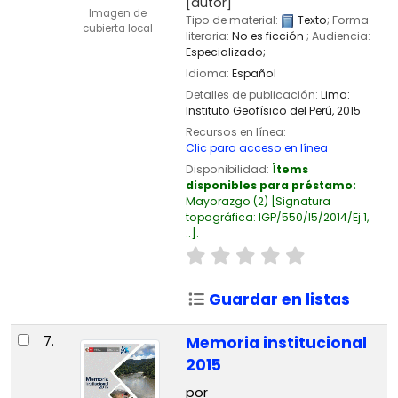
[autor]
Imagen de
Tipo de material:
Texto
; Forma
cubierta local
literaria:
No es ficción
; Audiencia:
Especializado;
Idioma:
Español
Detalles de publicación:
Lima:
Instituto Geofísico del Perú,
2015
Recursos en línea:
Clic para acceso en línea
Disponibilidad:
Ítems
disponibles para préstamo:
Mayorazgo
(2)
Signatura
topográfica:
IGP/550/I5/2014/Ej.1,
..
.
Guardar en listas
7.
Memoria institucional
2015
por