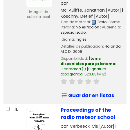
por
Mc. Auliffe, Jonathan
[Autor]
Imagen de
Koschny, Detlef
[Autor]
cubierta local
Tipo de material:
Texto
; Forma
literaria:
No es ficción
; Audiencia:
Especializado;
Idioma:
Inglés
Detalles de publicación:
Holanda:
M.O.D.,
2006
Disponibilidad:
Ítems
disponibles para préstamo:
Jicamarca
(1)
Signatura
topográfica:
523.68/M12
.
Guardar en listas
4.
Proceedings of the
radio meteor school
por
Verbeeck, Cis
[Autor]