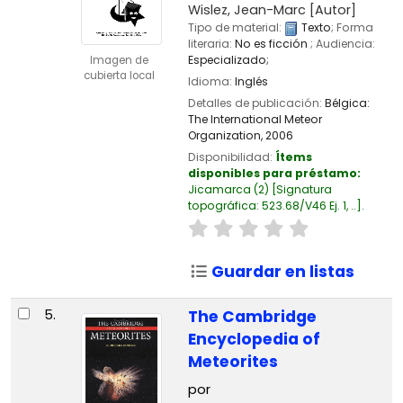
Wislez, Jean-Marc
[Autor]
Tipo de material:
Texto
; Forma
literaria:
No es ficción
; Audiencia:
Especializado;
Imagen de
cubierta local
Idioma:
Inglés
Detalles de publicación:
Bélgica:
The International Meteor
Organization,
2006
Disponibilidad:
Ítems
disponibles para préstamo:
Jicamarca
(2)
Signatura
topográfica:
523.68/V46 Ej. 1, ..
.
Guardar en listas
5.
The Cambridge
Encyclopedia of
Meteorites
por