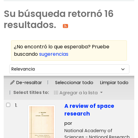
Su búsqueda retornó 16
resultados.
¿No encontró lo que esperaba? Pruebe
buscando
sugerencias
Ordenar
Ordenar por:
De-resaltar
Seleccionar todo
Limpiar todo
Select titles to:
Agregar a la lista
Resultados
1.
A review of space
research
por
National Academy of
Sciences - National Research