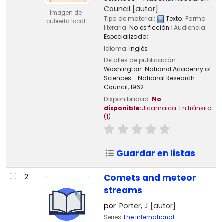
Council
[autor]
Imagen de
Tipo de material:
Texto
; Forma
cubierta local
literaria:
No es ficción
; Audiencia:
Especializado;
Idioma:
Inglés
Detalles de publicación:
Washington:
National Academy of
Sciences - National Research
Council,
1962
Disponibilidad:
No
disponible:
Jicamarca: En tránsito
(1).
Guardar en listas
2.
Comets and meteor
streams
por
Porter, J
[autor]
Series
The international