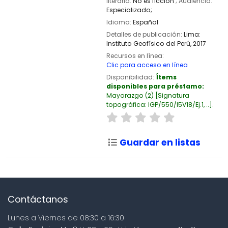
literaria:
No es ficción
; Audiencia:
Especializado;
Idioma:
Español
Detalles de publicación:
Lima:
Instituto Geofísico del Perú,
2017
Recursos en línea:
Clic para acceso en línea
Disponibilidad:
Ítems
disponibles para préstamo:
Mayorazgo
(2)
Signatura
topográfica:
IGP/550/I5V18/Ej.1, ..
.
Guardar en listas
Contáctanos
Lunes a Viernes de 08:30 a 16:30