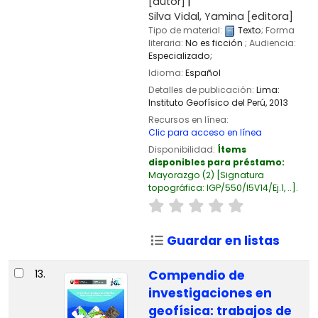
[autor]
Silva Vidal, Yamina
[editora]
Tipo de material:
Texto
; Forma
literaria:
No es ficción
; Audiencia:
Especializado;
Idioma:
Español
Detalles de publicación:
Lima:
Instituto Geofísico del Perú,
2013
Recursos en línea:
Clic para acceso en línea
Disponibilidad:
Ítems
disponibles para préstamo:
Mayorazgo
(2)
Signatura
topográfica:
IGP/550/I5V14/Ej.1, ..
.
Guardar en listas
13.
Compendio de
investigaciones en
geofísica: trabajos de