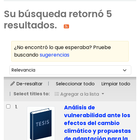
Su búsqueda retornó 5
resultados.
¿No encontró lo que esperaba? Pruebe
buscando
sugerencias
Ordenar
Ordenar por:
De-resaltar
Seleccionar todo
Limpiar todo
Select titles to:
Agregar a la lista
Resultados
1.
Análisis de
vulnerabilidad ante los
efectos del cambio
climático y propuestas
de adaptación para la