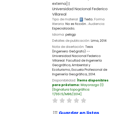
externa]
Universidad Nacional Federico
Villareal
Tipo de material:
Texto
; Forma
literaria:
No es ficción
; Audiencia:
Especializado;
Idioma:
peliigp
Detalles de publicación:
Lima,
2014
Nota de disertación:
Tesis
(Ingeniero Geógrafo) --
Universidad Nacional Federico
Villareal. Facultad de Ingeniería
Geográfica, Ambiental y
Ecoturismo, Escuela Profesional de
Ingeniería Geográfica, 2014.
Disponibilidad:
Ítems disponibles
para préstamo:
Mayorazgo
(1)
Signatura topográfica:
T/551.5/M86/2014
.
Guardar en listas