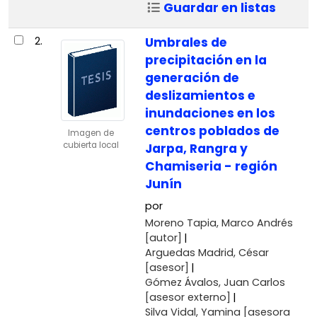
Guardar en listas
2.
Umbrales de
precipitación en la
generación de
deslizamientos e
inundaciones en los
centros poblados de
Imagen de
cubierta local
Jarpa, Rangra y
Chamiseria - región
Junín
por
Moreno Tapia, Marco Andrés
[autor]
Arguedas Madrid, César
[asesor]
Gómez Ávalos, Juan Carlos
[asesor externo]
Silva Vidal, Yamina
[asesora