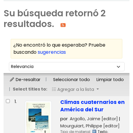
Su búsqueda retornó 2
resultados.
¿No encontró lo que esperaba? Pruebe
buscando
sugerencias
Ordenar
Ordenar por:
De-resaltar
Seleccionar todo
Limpiar todo
Select titles to:
Agregar a la lista
Resultados
1.
Climas cuaternarios en
América del Sur
por
Argollo, Jaime
[editor]
Mourguiart, Philippe
[editor]
Tipo de material:
Texto
;