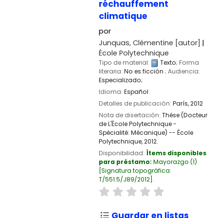
réchauffement
climatique
por
Junquas, Clémentine
[autor]
École Polytechnique
Tipo de material:
Texto
; Forma
literaria:
No es ficción
; Audiencia:
Especializado;
Idioma:
Español
Detalles de publicación:
París,
2012
Nota de disertación:
Thése (Docteur
de L'École Polytechnique -
Spécialité: Mécanique) -- École
Polytechnique, 2012.
Disponibilidad:
Ítems disponibles
para préstamo:
Mayorazgo
(1)
Signatura topográfica:
T/551.5/J89/2012
.
Guardar en listas