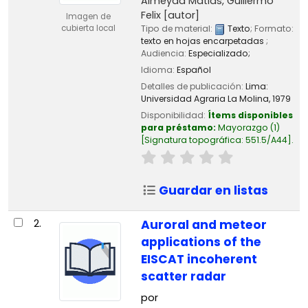
Almeyda Matias, Guillermo
Felix
[autor]
Imagen de
Tipo de material:
Texto
; Formato:
cubierta local
texto en hojas encarpetadas
;
Audiencia:
Especializado;
Idioma:
Español
Detalles de publicación:
Lima:
Universidad Agraria La Molina,
1979
Disponibilidad:
Ítems disponibles
para préstamo:
Mayorazgo
(1)
Signatura topográfica:
551.5/A44
.
Guardar en listas
2.
Auroral and meteor
applications of the
EISCAT incoherent
scatter radar
por