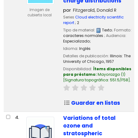
charge distributions
por
Fitzgerald, Donald R
Imagen de
cubierta local
Series
Cloud electricity scientific
report
; 2
Tipo de material:
Texto
; Formato:
caracteres normales
; Audiencia:
Especializado;
Idioma:
Inglés
Detalles de publicación:
Illinois:
The
University of Chicago,
1957
Disponibilidad:
Ítems disponibles
para préstamo:
Mayorazgo
(1)
Signatura topográfica:
551.5/F58
.
Guardar en listas
4.
Variations of total
ozone and
stratospheric