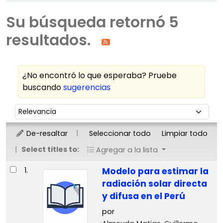
Su búsqueda retornó 5
resultados.
¿No encontró lo que esperaba? Pruebe
buscando
sugerencias
Ordenar
Ordenar por:
De-resaltar
Seleccionar todo
Limpiar todo
Select titles to:
Agregar a la lista
Resultados
1.
Modelo para estimar la
radiación solar directa
y difusa en el Perú
por