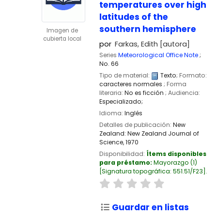
temperatures over high
latitudes of the
southern hemisphere
Imagen de
cubierta local
por
Farkas, Edith
[autora]
Series
Meteorological Office Note
;
No. 66
Tipo de material:
Texto
; Formato:
caracteres normales
; Forma
literaria:
No es ficción
; Audiencia:
Especializado;
Idioma:
Inglés
Detalles de publicación:
New
Zealand:
New Zealand Journal of
Science,
1970
Disponibilidad:
Ítems disponibles
para préstamo:
Mayorazgo
(1)
Signatura topográfica:
551.51/F23
.
Guardar en listas