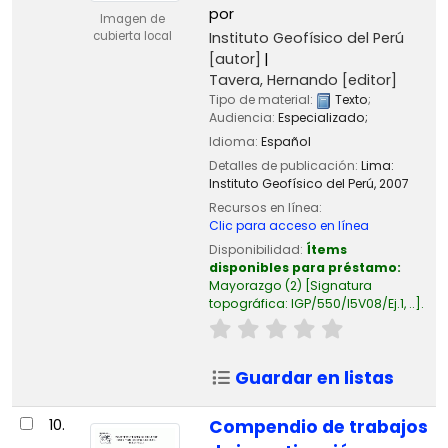
por
Imagen de
Instituto Geofísico del Perú
cubierta local
[autor]
Tavera, Hernando
[editor]
Tipo de material:
Texto
;
Audiencia:
Especializado;
Idioma:
Español
Detalles de publicación:
Lima:
Instituto Geofísico del Perú,
2007
Recursos en línea:
Clic para acceso en línea
Disponibilidad:
Ítems
disponibles para préstamo:
Mayorazgo
(2)
Signatura
topográfica:
IGP/550/I5V08/Ej.1, ..
.
Guardar en listas
10.
Compendio de trabajos