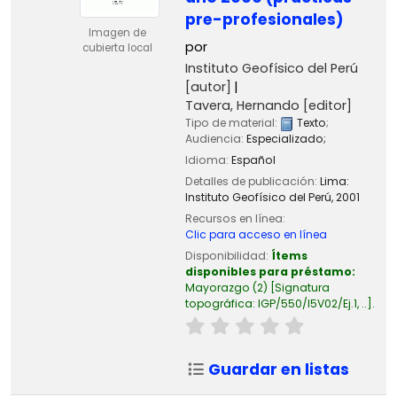
pre-profesionales)
Imagen de
por
cubierta local
Instituto Geofísico del Perú
[autor]
Tavera, Hernando
[editor]
Tipo de material:
Texto
;
Audiencia:
Especializado;
Idioma:
Español
Detalles de publicación:
Lima:
Instituto Geofísico del Perú,
2001
Recursos en línea:
Clic para acceso en línea
Disponibilidad:
Ítems
disponibles para préstamo:
Mayorazgo
(2)
Signatura
topográfica:
IGP/550/I5V02/Ej.1, ..
.
Guardar en listas