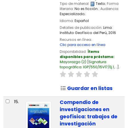
Tipo de material:
Texto
; Forma
literaria:
No es ficción
; Audiencia:
Especializado;
Idioma:
Español
Detalles de publicación:
Lima:
Instituto Geofísico del Perú,
2016
Recursos en línea:
Clic para acceso en línea
Disponibilidad:
Ítems
disponibles para préstamo:
Mayorazgo
(2)
Signatura
topográfica:
IGP/550/I5V17/Ej.1, ..
.
Guardar en listas
15.
Compendio de
investigaciones en
geofísica: trabajos de
investigación