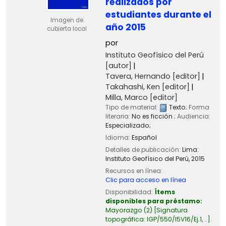
realizados por
estudiantes durante el
Imagen de
año 2015
cubierta local
por
Instituto Geofísico del Perú
[autor]
Tavera, Hernando
[editor]
Takahashi, Ken
[editor]
Milla, Marco
[editor]
Tipo de material:
Texto
; Forma
literaria:
No es ficción
; Audiencia:
Especializado;
Idioma:
Español
Detalles de publicación:
Lima:
Instituto Geofísico del Perú,
2015
Recursos en línea:
Clic para acceso en línea
Disponibilidad:
Ítems
disponibles para préstamo:
Mayorazgo
(2)
Signatura
topográfica:
IGP/550/I5V16/Ej.1, ..
.