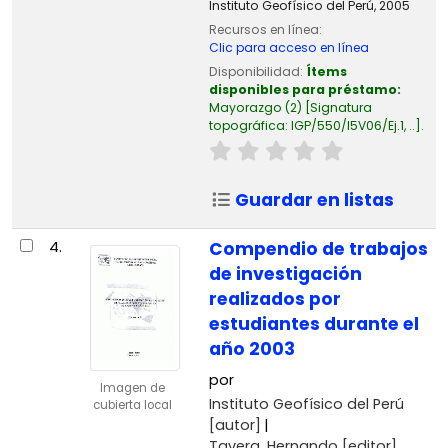
Instituto Geofísico del Perú,
2005
Recursos en línea:
Clic para acceso en línea
Disponibilidad:
Ítems
disponibles para préstamo:
Mayorazgo
(2)
Signatura
topográfica:
IGP/550/I5V06/Ej.1, ..
.
Guardar en listas
4.
Compendio de trabajos
de investigación
realizados por
estudiantes durante el
año 2003
por
Imagen de
Instituto Geofísico del Perú
cubierta local
[autor]
Tavera, Hernando
[editor]