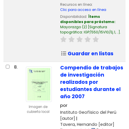
Recursos en línea:
Clic para acceso en línea
Disponibilidad:
Ítems
disponibles para préstamo:
Mayorazgo
(2)
Signatura
topográfica:
IGP/550/I5V10/Ej.1, ..
.
Guardar en listas
8.
Compendio de trabajos
de investigación
realizados por
estudiantes durante el
año 2007
por
Imagen de
Instituto Geofísico del Perú
cubierta local
[autor]
Tavera, Hernando
[editor]