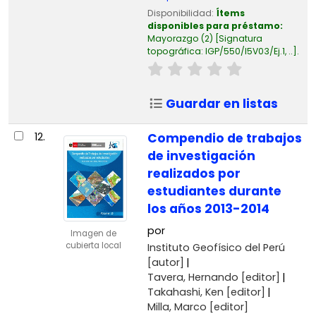
Disponibilidad:
Ítems
disponibles para préstamo:
Mayorazgo
(2)
Signatura
topográfica:
IGP/550/I5V03/Ej.1, ..
.
Guardar en listas
12.
Compendio de trabajos
de investigación
realizados por
estudiantes durante
los años 2013-2014
por
Imagen de
cubierta local
Instituto Geofísico del Perú
[autor]
Tavera, Hernando
[editor]
Takahashi, Ken
[editor]
Milla, Marco
[editor]