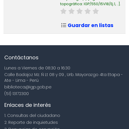
topográfica:
IGP/550/I5V18/Ej.1, ..
.
Guardar en listas
Contáctanos
Lunes a Viernes de 08:30 a 16:30
Calle Badajoz Mz. Ñ Lt 08 y 09 , Urb. Mayorazgo 4ta Etapa -
Ate - Lima - Perú
biblioteca@igp.gob.pe
(51) 13172300
Enlaces de interés
1. Consultas del ciudadano
2. Reporte de inquietudes