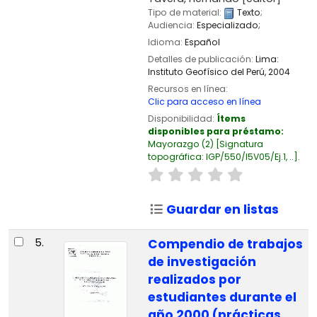
Tipo de material:
Texto
;
Audiencia:
Especializado;
Idioma:
Español
Detalles de publicación:
Lima:
Instituto Geofísico del Perú,
2004
Recursos en línea:
Clic para acceso en línea
Disponibilidad:
Ítems
disponibles para préstamo:
Mayorazgo
(2)
Signatura
topográfica:
IGP/550/I5V05/Ej.1, ..
.
Guardar en listas
5.
Compendio de trabajos
de investigación
realizados por
estudiantes durante el
año 2000 (prácticas