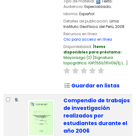
Tipo de material:
Texto
;
Audiencia:
Especializado;
Idioma:
Español
Detalles de publicación:
Lima:
Instituto Geofísico del Perú,
2008
Recursos en línea:
Clic para acceso en línea
Disponibilidad:
Ítems
disponibles para préstamo:
Mayorazgo
(2)
Signatura
topográfica:
IGP/550/I5V09/Ej.1, ..
.
Guardar en listas
9.
Compendio de trabajos
de investigación
realizados por
estudiantes durante el
año 2006