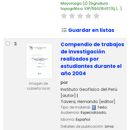
Mayorazgo
(2)
Signatura
topográfica:
IGP/550/I5V07/Ej.1, ..
.
Guardar en listas
3.
Compendio de trabajos
de investigación
realizados por
estudiantes durante el
año 2004
por
Imagen de
cubierta local
Instituto Geofísico del Perú
[autor]
Tavera, Hernando
[editor]
Tipo de material:
Texto
;
Audiencia:
Especializado;
Idioma:
Español
Detalles de publicación:
Lima: