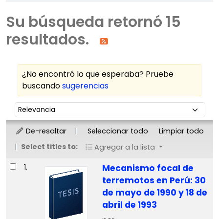
Su búsqueda retornó 15
resultados.
¿No encontró lo que esperaba? Pruebe
buscando
sugerencias
Ordenar
Ordenar por:
De-resaltar
Seleccionar todo
Limpiar todo
Select titles to:
Agregar a la lista
Resultados
1.
Mecanismo focal de
terremotos en Perú: 30
de mayo de 1990 y 18 de
abril de 1993