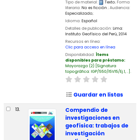
Tipo de material:
Texto
; Forma
literaria:
No es ficción
; Audiencia:
Especializado;
Idioma:
Español
Detalles de publicación:
Lima:
Instituto Geofísico del Perú,
2014
Recursos en línea:
Clic para acceso en línea
Disponibilidad:
Ítems
disponibles para préstamo:
Mayorazgo
(2)
Signatura
topográfica:
IGP/550/I5V15/Ej.1, ..
.
Guardar en listas
13.
Compendio de
investigaciones en
geofísica: trabajos de
investigación