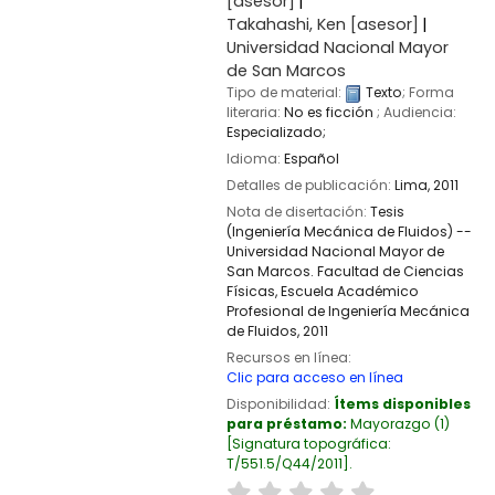
[asesor]
Takahashi, Ken
[asesor]
Universidad Nacional Mayor
de San Marcos
Tipo de material:
Texto
; Forma
literaria:
No es ficción
; Audiencia:
Especializado;
Idioma:
Español
Detalles de publicación:
Lima,
2011
Nota de disertación:
Tesis
(Ingeniería Mecánica de Fluidos) --
Universidad Nacional Mayor de
San Marcos. Facultad de Ciencias
Físicas, Escuela Académico
Profesional de Ingeniería Mecánica
de Fluidos, 2011
Recursos en línea:
Clic para acceso en línea
Disponibilidad:
Ítems disponibles
para préstamo:
Mayorazgo
(1)
Signatura topográfica:
T/551.5/Q44/2011
.