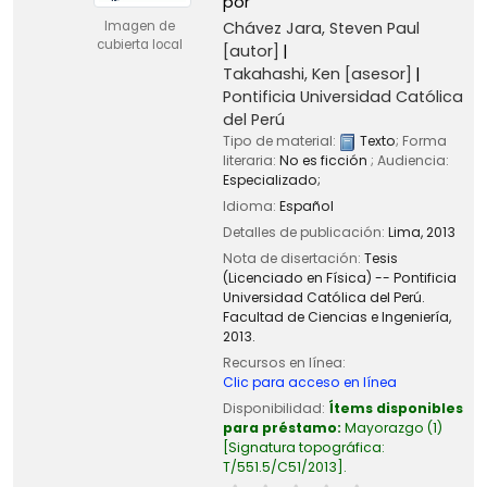
por
Chávez Jara, Steven Paul
Imagen de
cubierta local
[autor]
Takahashi, Ken
[asesor]
Pontificia Universidad Católica
del Perú
Tipo de material:
Texto
; Forma
literaria:
No es ficción
; Audiencia:
Especializado;
Idioma:
Español
Detalles de publicación:
Lima,
2013
Nota de disertación:
Tesis
(Licenciado en Física) -- Pontificia
Universidad Católica del Perú.
Facultad de Ciencias e Ingeniería,
2013.
Recursos en línea:
Clic para acceso en línea
Disponibilidad:
Ítems disponibles
para préstamo:
Mayorazgo
(1)
Signatura topográfica:
T/551.5/C51/2013
.