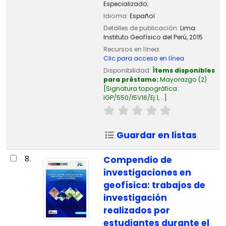
Especializado;
Idioma:
Español
Detalles de publicación:
Lima:
Instituto Geofísico del Perú,
2015
Recursos en línea:
Clic para acceso en línea
Disponibilidad:
Ítems disponibles
para préstamo:
Mayorazgo
(2)
Signatura topográfica:
IGP/550/I5V16/Ej.1, ..
.
Guardar en listas
8.
Compendio de
investigaciones en
geofísica: trabajos de
investigación
realizados por
estudiantes durante el