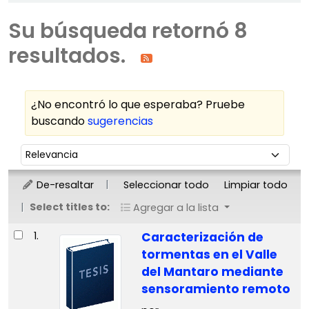
Su búsqueda retornó 8
resultados.
¿No encontró lo que esperaba? Pruebe
buscando
sugerencias
Ordenar
Ordenar por:
De-resaltar
Seleccionar todo
Limpiar todo
Select titles to:
Agregar a la lista
Resultados
1.
Caracterización de
tormentas en el Valle
del Mantaro mediante
sensoramiento remoto