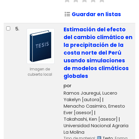
Guardar en listas
5.
Estimación del efecto
del cambio climático en
la precipitación de la
costa norte del Perú
usando simulaciones
de modelos climáticos
Imagen de
cubierta local
globales
por
Ramos Jauregui, Lucero
Yakelyn
[autora]
Menacho Casimiro, Ernesto
Ever
[asesor]
Takahashi, Ken
[asesor]
Universidad Nacional Agraria
La Molina
Tipo de material:
Texto
; Forma