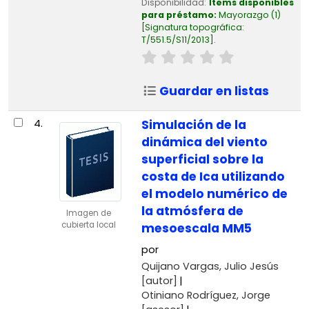
Disponibilidad:
Ítems disponibles
para préstamo:
Mayorazgo
(1)
Signatura topográfica:
T/551.5/S11/2013
.
Guardar en listas
4.
Simulación de la
dinámica del viento
superficial sobre la
costa de Ica utilizando
el modelo numérico de
la atmósfera de
Imagen de
cubierta local
mesoescala MM5
por
Quijano Vargas, Julio Jesús
[autor]
Otiniano Rodríguez, Jorge