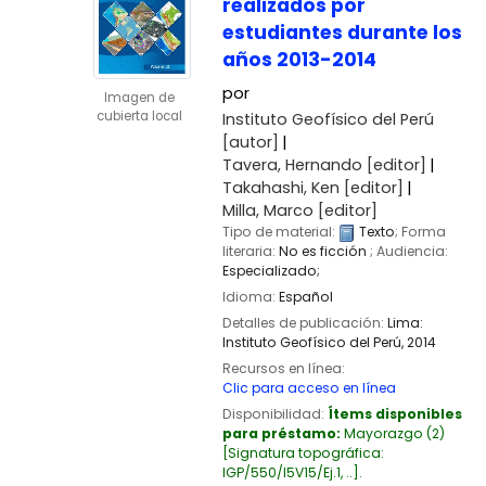
realizados por
estudiantes durante los
años 2013-2014
por
Imagen de
cubierta local
Instituto Geofísico del Perú
[autor]
Tavera, Hernando
[editor]
Takahashi, Ken
[editor]
Milla, Marco
[editor]
Tipo de material:
Texto
; Forma
literaria:
No es ficción
; Audiencia:
Especializado;
Idioma:
Español
Detalles de publicación:
Lima:
Instituto Geofísico del Perú,
2014
Recursos en línea:
Clic para acceso en línea
Disponibilidad:
Ítems disponibles
para préstamo:
Mayorazgo
(2)
Signatura topográfica:
IGP/550/I5V15/Ej.1, ..
.