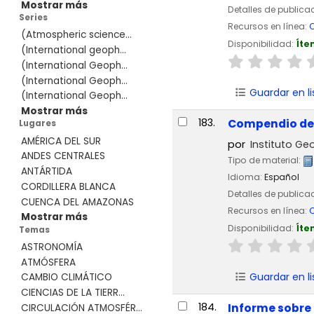
Mostrar más
Detalles de publica
Series
Recursos en línea:
C
(Atmospheric science...
Disponibilidad:
Íte
(International geoph...
(International Geoph...
(International Geoph...
Guardar en li
(International Geoph...
Mostrar más
183.
Compendio de i
Lugares
AMÉRICA DEL SUR
por
Instituto Geo
ANDES CENTRALES
Tipo de material:
ANTÁRTIDA
Idioma:
Español
CORDILLERA BLANCA
Detalles de publica
CUENCA DEL AMAZONAS
Recursos en línea:
C
Mostrar más
Disponibilidad:
Íte
Temas
ASTRONOMÍA
ATMÓSFERA
Guardar en li
CAMBIO CLIMÁTICO
CIENCIAS DE LA TIERR...
184.
Informe sobre 
CIRCULACIÓN ATMOSFÉR...