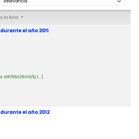
 la lista
durante el año 2011
a:
IGP/550/I5V13/Ej.1, ..
.
durante el año 2012