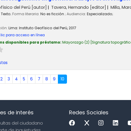
físico del Perú
[autor]
Tavera, Hernando
[editor]
Milla, Mar
Texto
; Forma literaria:
No es ficción
; Audiencia:
Especializado;
ción:
Lima:
Instituto Geofísico del Perú,
2017
lic para acceso en línea
ms disponibles para préstamo:
Mayorazgo
(2)
Signatura topográfic
stas
2
3
4
5
6
7
8
9
10
es de interés
Redes Sociales
sultas del ciudadano
orte de inquietudes