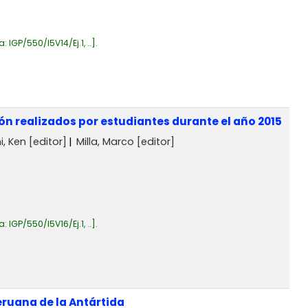
a:
IGP/550/I5V14/Ej.1, ..
.
ón realizados por estudiantes durante el año 2015
, Ken
[editor]
Milla, Marco
[editor]
a:
IGP/550/I5V16/Ej.1, ..
.
eruana de la Antártida