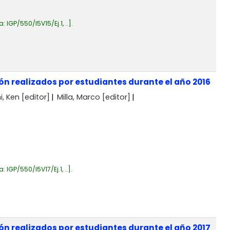
a:
IGP/550/I5V15/Ej.1, ..
.
ón realizados por estudiantes durante el año 2016
, Ken
[editor]
Milla, Marco
[editor]
a:
IGP/550/I5V17/Ej.1, ..
.
ón realizados por estudiantes durante el año 2017