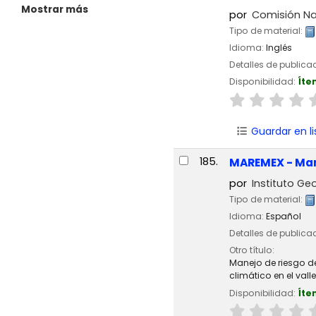
Mostrar más
por
Comisión Na
Tipo de material:
Idioma:
Inglés
Detalles de publica
Disponibilidad:
Íte
Guardar en li
185.
MAREMEX - Ma
por
Instituto Geo
Tipo de material:
Idioma:
Español
Detalles de publica
Otro título:
Manejo de riesgo d
climático en el vall
Disponibilidad:
Íte