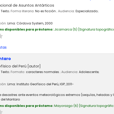
cional de Asuntos Antárticos
Texto
; Forma literaria:
No es ficción
; Audiencia:
Especializado;
ción:
Lima:
Córdova System,
2000
ms disponibles para préstamo:
Jicamarca
(5)
Signatura topográfic
stas
ntaro
físico del Perú
[autor]
Texto
; Formato:
caracteres normales
; Audiencia:
Adolescente;
ción:
Lima:
Instituto Geofísico del Perú, IGP,
2011-
e desastres ante eventos meteorológicos extremos (sequías, heladas y
e del Mantaro
ms disponibles para préstamo:
Mayorazgo
(6)
Signatura topográfi