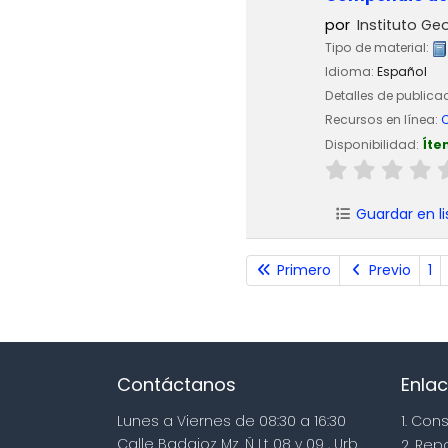
por
Instituto Geo
Tipo de material:
Idioma:
Español
Detalles de publica
Recursos en línea:
C
Disponibilidad:
Íte
Guardar en li
Primero
Previo
1
Contáctanos
Enlac
Lunes a Viernes de 08:30 a 16:30
1. Con
Calle Badajoz Mz. Ñ Lt 08 y 09 , Urb.
2. Rep