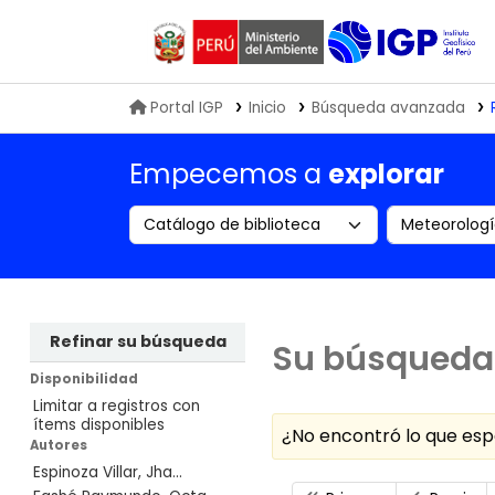
Biblioteca IGP
Portal IGP
Inicio
Búsqueda avanzada
Empecemos a
explorar
Search the catalog by:
Buscar en
Refinar su búsqueda
Su búsqueda 
Disponibilidad
Limitar a registros con
ítems disponibles
¿No encontró lo que e
Autores
Espinoza Villar, Jha...
Ordenar