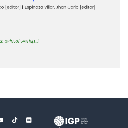
co
[editor]
Espinoza Villar, Jhan Carlo
[editor]
a:
IGP/550/I5V18/Ej.1, ..
.