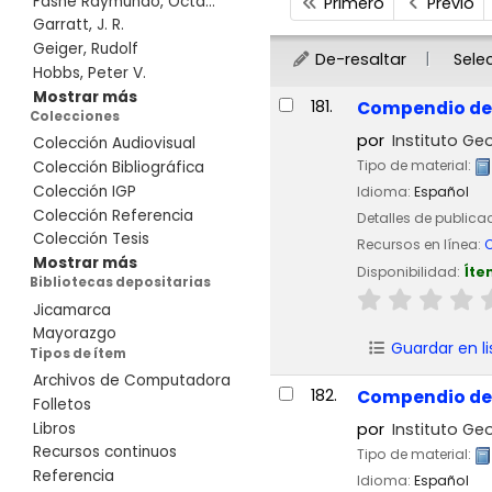
Fashé Raymundo, Octa...
Primero
Previo
Garratt, J. R.
Geiger, Rudolf
De-resaltar
Sele
Hobbs, Peter V.
Resultados
Mostrar más
181.
Compendio de t
Colecciones
por
Instituto Geo
Colección Audiovisual
Tipo de material:
Colección Bibliográfica
Colección IGP
Idioma:
Español
Colección Referencia
Detalles de publica
Colección Tesis
Recursos en línea:
C
Mostrar más
Disponibilidad:
Íte
Bibliotecas depositarias
Jicamarca
Mayorazgo
Guardar en li
Tipos de ítem
Archivos de Computadora
182.
Compendio de t
Folletos
Libros
por
Instituto Geo
Recursos continuos
Tipo de material:
Referencia
Idioma:
Español