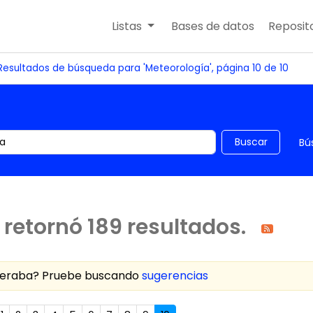
Listas
Bases de datos
Reposito
Resultados de búsqueda para 'Meteorología', página 10 de 10
 el catálogo por palabra clave
Buscar
Bú
retornó 189 resultados.
speraba? Pruebe buscando
sugerencias