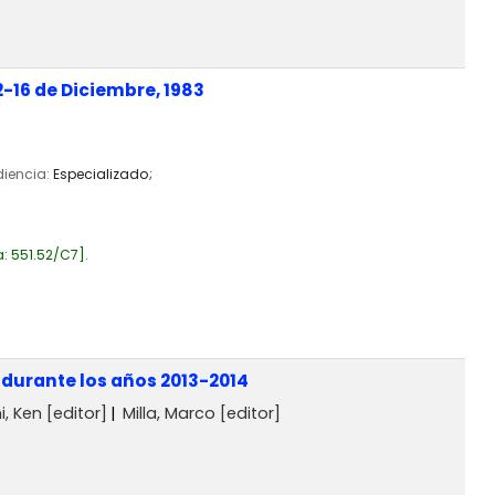
2-16 de Diciembre, 1983
diencia:
Especializado;
a:
551.52/C7
.
 durante los años 2013-2014
, Ken
[editor]
Milla, Marco
[editor]