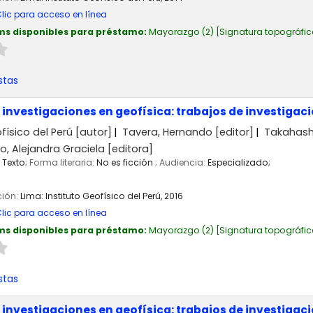
lic para acceso en línea
ms disponibles para préstamo:
Mayorazgo
(2)
Signatura topográfic
stas
nvestigaciones en geofísica: trabajos de investigaci
físico del Perú
[autor]
Tavera, Hernando
[editor]
Takahashi
o, Alejandra Graciela
[editora]
Texto
; Forma literaria:
No es ficción
; Audiencia:
Especializado;
ción:
Lima:
Instituto Geofísico del Perú,
2016
lic para acceso en línea
ms disponibles para préstamo:
Mayorazgo
(2)
Signatura topográfic
stas
nvestigaciones en geofísica: trabajos de investigaci