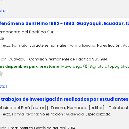
stas
 fenómeno de El Niño 1982 - 1983: Guayaquil, Ecuador, 1
rmanente del Pacífico Sur
 ,15
Texto
; Formato:
caracteres normales
; Forma literaria:
No es ficción
; Au
ción:
Guayaquil:
Comisión Permanente del Pacífico Sur,
1984
ms disponibles para préstamo:
Mayorazgo
(1)
Signatura topográfic
stas
rabajos de investigación realizados por estudiantes
físico del Perú
[autor]
Tavera, Hernando
[editor]
Takahashi
Texto
; Forma literaria:
No es ficción
; Audiencia:
Especializado;
ción:
Lima:
Instituto Geofísico del Perú,
2014