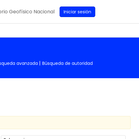
rio Geofísico Nacional
Iniciar sesión
squeda avanzada
Búsqueda de autoridad
Ordenar por: