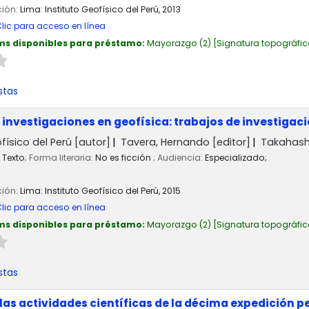
ción:
Lima:
Instituto Geofísico del Perú,
2013
lic para acceso en línea
ms disponibles para préstamo:
Mayorazgo
(2)
Signatura topográfic
stas
nvestigaciones en geofísica: trabajos de investigaci
físico del Perú
[autor]
Tavera, Hernando
[editor]
Takahashi
Texto
; Forma literaria:
No es ficción
; Audiencia:
Especializado;
ción:
Lima:
Instituto Geofísico del Perú,
2015
lic para acceso en línea
ms disponibles para préstamo:
Mayorazgo
(2)
Signatura topográfic
stas
las actividades científicas de la décima expedición p