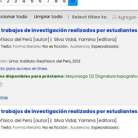
1
2
3
4
5
6
7
8
9
10
ccionar todo
Limpiar todo
Select titles to:
Agregar a
rabajos de investigación realizados por estudiantes 
físico del Perú
[autor]
Silva Vidal, Yamina
[editora]
Texto
; Forma literaria:
No es ficción
; Audiencia:
Especializado;
ción:
Lima:
Instituto Geofísico del Perú,
2012
lic para acceso en línea
ms disponibles para préstamo:
Mayorazgo
(2)
Signatura topográfic
stas
rabajos de investigación realizados por estudiantes 
físico del Perú
[autor]
Silva Vidal, Yamina
[editora]
Texto
; Forma literaria:
No es ficción
; Audiencia:
Especializado;