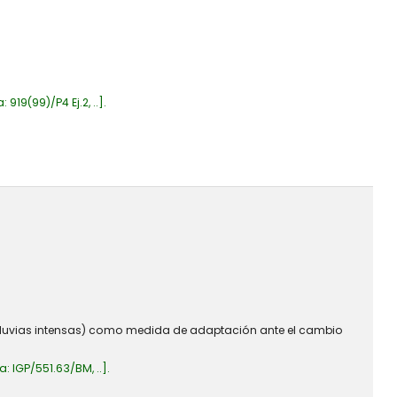
a:
919(99)/P4 Ej.2, ..
.
 lluvias intensas) como medida de adaptación ante el cambio
ca:
IGP/551.63/BM, ..
.