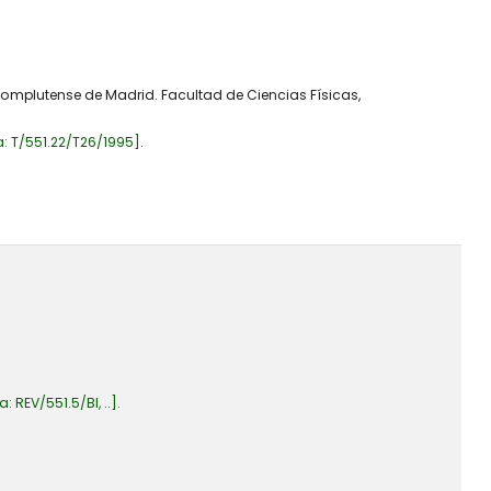
Complutense de Madrid. Facultad de Ciencias Físicas,
a:
T/551.22/T26/1995
.
ca:
REV/551.5/BI, ..
.