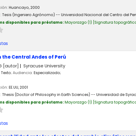
ción:
Huancayo,
2000
n:
Tesis (Ingeniero Agrónomo) -- Universidad Nacional del Centro del Pe
ms disponibles para préstamo:
Mayorazgo
(1)
Signatura topográfic
stas
n the Central Andes of Perú
G
[autor]
Syracuse University
Texto
; Audiencia:
Especializado;
ción:
EE.UU,
2001
n:
Thesis (Doctor of Philosophy in Earth Sciences) -- Universidad de Syra
ms disponibles para préstamo:
Mayorazgo
(1)
Signatura topográfic
stas