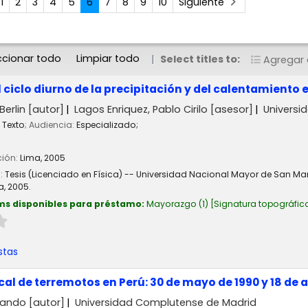
1
2
3
4
5
6
7
8
9
10
Siguiente
ccionar todo
Limpiar todo
Select titles to:
Agregar a
 ciclo diurno de la precipitación y del calentamiento
Berlin
[autor]
Lagos Enriquez, Pablo Cirilo
[asesor]
Universi
Texto
; Audiencia:
Especializado;
ción:
Lima,
2005
n:
Tesis (Licenciado en Física) -- Universidad Nacional Mayor de San Ma
a, 2005.
ms disponibles para préstamo:
Mayorazgo
(1)
Signatura topográfic
stas
l de terremotos en Perú: 30 de mayo de 1990 y 18 de ab
nando
[autor]
Universidad Complutense de Madrid