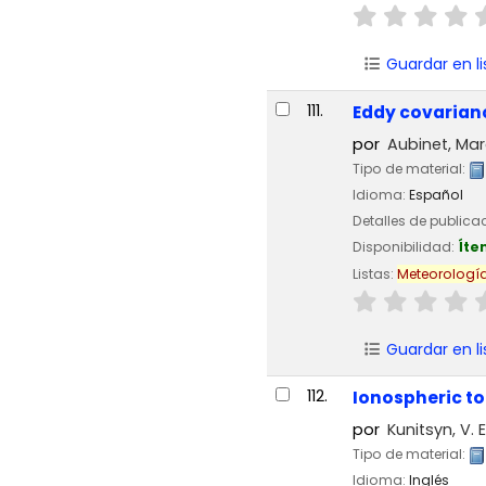
Guardar en li
111.
Eddy covarianc
por
Aubinet, Ma
Tipo de material:
Idioma:
Español
Detalles de publica
Disponibilidad:
Íte
Listas:
Meteorologí
Guardar en li
112.
Ionospheric 
por
Kunitsyn, V. 
Tipo de material:
Idioma:
Inglés