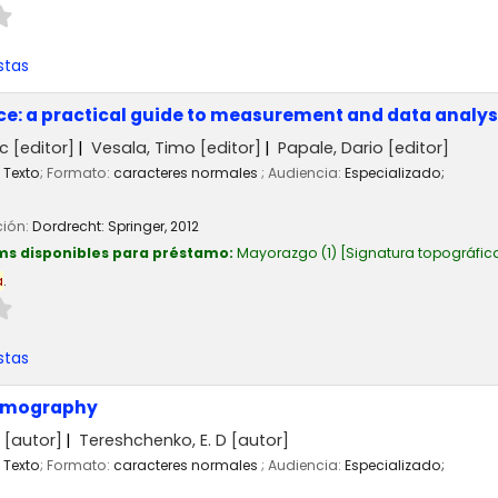
stas
e: a practical guide to measurement and data analys
rc
[editor]
Vesala, Timo
[editor]
Papale, Dario
[editor]
Texto
; Formato:
caracteres normales
; Audiencia:
Especializado;
ción:
Dordrecht:
Springer,
2012
ms disponibles para préstamo:
Mayorazgo
(1)
Signatura topográfic
a
.
stas
tomography
E
[autor]
Tereshchenko, E. D
[autor]
Texto
; Formato:
caracteres normales
; Audiencia:
Especializado;