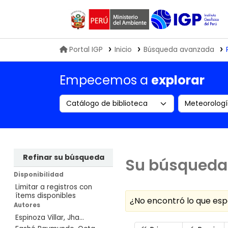
Biblioteca IGP
Portal IGP
Inicio
Búsqueda avanzada
Empecemos a
explorar
Search the catalog by:
Buscar en
Refinar su búsqueda
Su búsqueda 
Disponibilidad
Limitar a registros con
ítems disponibles
¿No encontró lo que e
Autores
Espinoza Villar, Jha...
Ordenar