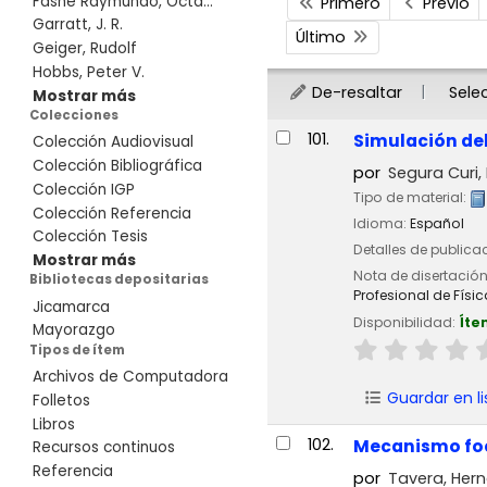
Fashé Raymundo, Octa...
Primero
Previo
Garratt, J. R.
Último
Geiger, Rudolf
Hobbs, Peter V.
De-resaltar
Sele
Mostrar más
Colecciones
Resultados
101.
Simulación del
Colección Audiovisual
Colección Bibliográfica
por
Segura Curi, 
Colección IGP
Tipo de material:
Colección Referencia
Idioma:
Español
Colección Tesis
Detalles de publica
Mostrar más
Nota de disertació
Bibliotecas depositarias
Profesional de Físic
Jicamarca
Disponibilidad:
Íte
Mayorazgo
Tipos de ítem
Archivos de Computadora
Guardar en li
Folletos
Libros
102.
Mecanismo foca
Recursos continuos
Referencia
por
Tavera, Her