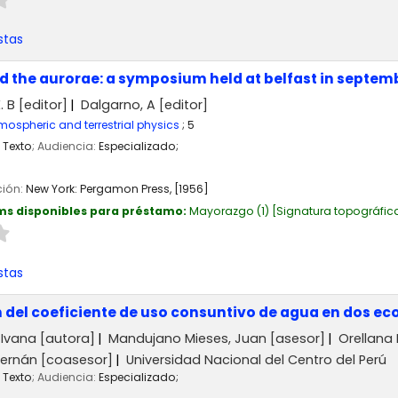
stas
d the aurorae: a symposium held at belfast in septem
. B
[editor]
Dalgarno, A
[editor]
mospheric and terrestrial physics
; 5
Texto
; Audiencia:
Especializado;
ción:
New York:
Pergamon Press,
[1956]
ms disponibles para préstamo:
Mayorazgo
(1)
Signatura topográfic
stas
del coeficiente de uso consuntivo de agua en dos eco
 Ivana
[autora]
Mandujano Mieses, Juan
[asesor]
Orellana 
Hernán
[coasesor]
Universidad Nacional del Centro del Perú
Texto
; Audiencia:
Especializado;