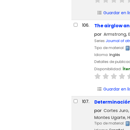
Guardar en li
106.
The airglow an
por
Armstrong, E
Series
Journal of at
Tipo de material:
Idioma:
Inglés
Detalles de publica
Disponibilidad:
Íte
Guardar en li
107.
Determinación 
por
Cortes Juro,
Montes Ugarte, 
Tipo de material: