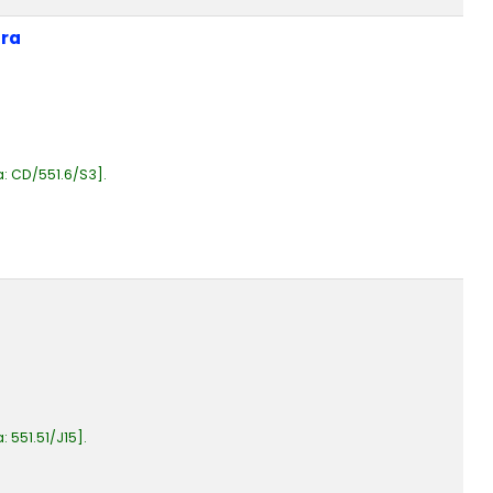
ura
a:
CD/551.6/S3
.
a:
551.51/J15
.