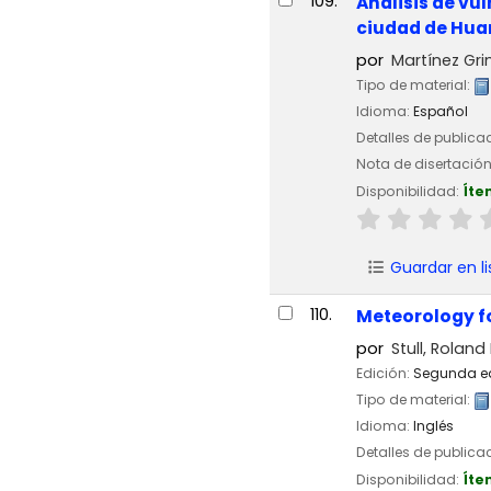
109.
Análisis de vu
ciudad de Hua
por
Martínez Gri
Tipo de material:
Idioma:
Español
Detalles de publica
Nota de disertació
Disponibilidad:
Íte
Guardar en li
110.
Meteorology fo
por
Stull, Roland
Edición:
Segunda e
Tipo de material:
Idioma:
Inglés
Detalles de publica
Disponibilidad:
Íte