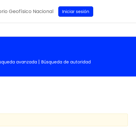
rio Geofísico Nacional
Iniciar sesión
squeda avanzada
Búsqueda de autoridad