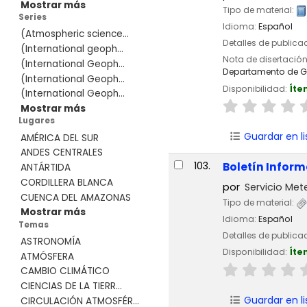
Mostrar más
Tipo de material:
Series
Idioma:
Español
(Atmospheric science...
Detalles de publica
(International geoph...
Nota de disertació
(International Geoph...
Departamento de G
(International Geoph...
Disponibilidad:
Íte
(International Geoph...
Mostrar más
Lugares
Guardar en li
AMÉRICA DEL SUR
ANDES CENTRALES
103.
Boletín Inform
ANTÁRTIDA
CORDILLERA BLANCA
por
Servicio Met
CUENCA DEL AMAZONAS
Tipo de material:
Mostrar más
Idioma:
Español
Temas
Detalles de publica
ASTRONOMÍA
Disponibilidad:
Íte
ATMÓSFERA
CAMBIO CLIMÁTICO
CIENCIAS DE LA TIERR...
Guardar en li
CIRCULACIÓN ATMOSFÉR...