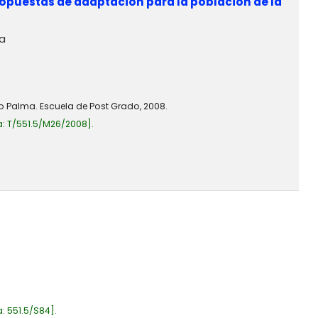
propuestas de adaptación para la población de la
ma
o Palma. Escuela de Post Grado, 2008.
a:
T/551.5/M26/2008
.
a:
551.5/S84
.