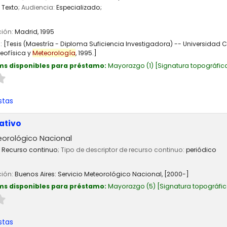
Texto
; Audiencia:
Especializado;
ción:
Madrid,
1995
n:
[Tesis (Maestría - Diploma Suficiencia Investigadora) -- Universidad 
eofísica y
Meteorología
, 1995.]
ms disponibles para préstamo:
Mayorazgo
(1)
Signatura topográfic
stas
ativo
eorológico Nacional
Recurso continuo
; Tipo de descriptor de recurso continuo:
periódico
ción:
Buenos Aires:
Servicio Meteorológico Nacional,
[2000-]
ms disponibles para préstamo:
Mayorazgo
(5)
Signatura topográfi
stas