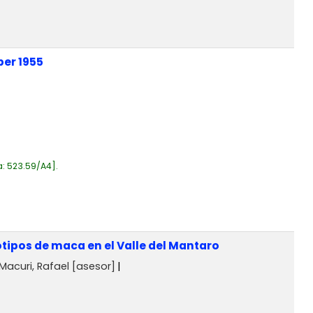
ber 1955
a:
523.59/A4
.
tipos de maca en el Valle del Mantaro
Macuri, Rafael
[asesor]