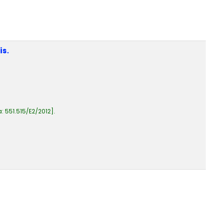
is.
a:
551.515/E2/2012
.