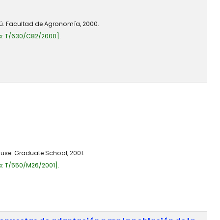
rú. Facultad de Agronomía, 2000.
a:
T/630/C82/2000
.
cuse. Graduate School, 2001.
a:
T/550/M26/2001
.