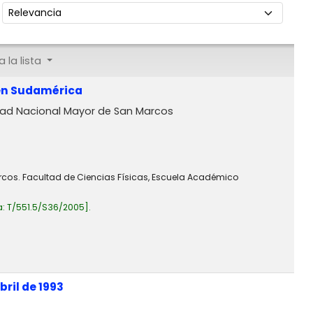
Ordenar por:
 la lista
 en Sudamérica
dad Nacional Mayor de San Marcos
rcos. Facultad de Ciencias Físicas, Escuela Académico
a:
T/551.5/S36/2005
.
ril de 1993