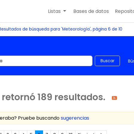
Listas
Bases de datos
Reposito
Resultados de búsqueda para 'Meteorología', página 6 de 10
 el catálogo por palabra clave
Buscar
Bú
retornó 189 resultados.
speraba? Pruebe buscando
sugerencias