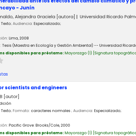
lnerabilidad ante los efectos del cambio climático y 
ncayo - Junín
maldo, Alejandra Graciela
[autora]
Universidad Ricardo Pal
Texto
; Audiencia:
Especializado;
ción:
Lima,
2008
n:
Tesis (Maestra en Ecología y Gestión Ambiental) -- Universidad Ricard
ms disponibles para préstamo:
Mayorazgo
(1)
Signatura topográfic
stas
r scientists and engineers
 B
[autor]
dición
Texto
; Formato:
caracteres normales
; Audiencia:
Especializado;
ción:
Pacific Grove:
Brooks/Cole,
2000
ms disponibles para préstamo:
Mayorazgo
(1)
Signatura topográfic