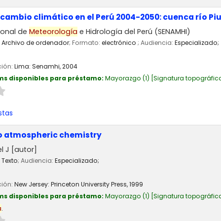
 cambio climático en el Perú 2004-2050: cuenca río Pi
ional de
Meteorología
e Hidrología del Perú (SENAMHI)
Archivo de ordenador
; Formato:
electrónico
; Audiencia:
Especializado;
ción:
Lima:
Senamhi,
2004
ms disponibles para préstamo:
Mayorazgo
(1)
Signatura topográfic
stas
to atmospheric chemistry
l J
[autor]
Texto
; Audiencia:
Especializado;
ción:
New Jersey:
Princeton University Press,
1999
ms disponibles para préstamo:
Mayorazgo
(1)
Signatura topográfic
a
.