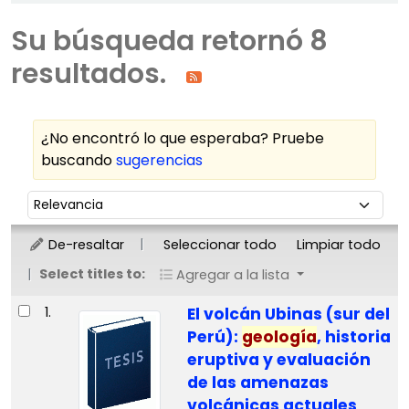
Su búsqueda retornó 8
resultados.
¿No encontró lo que esperaba? Pruebe
buscando
sugerencias
Ordenar
Ordenar por:
De-resaltar
Seleccionar todo
Limpiar todo
Select titles to:
Agregar a la lista
Resultados
1.
El volcán Ubinas (sur del
Perú):
geología
, historia
eruptiva y evaluación
de las amenazas
volcánicas actuales