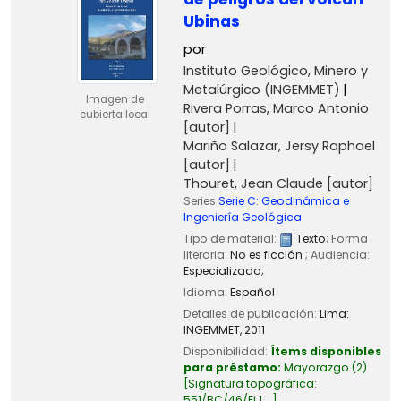
Ubinas
por
Instituto Geológico, Minero y
Metalúrgico (INGEMMET)
Imagen de
Rivera Porras, Marco Antonio
cubierta local
[autor]
Mariño Salazar, Jersy Raphael
[autor]
Thouret, Jean Claude
[autor]
Series
Serie C: Geodinámica e
Ingeniería Geológica
Tipo de material:
Texto
; Forma
literaria:
No es ficción
; Audiencia:
Especializado;
Idioma:
Español
Detalles de publicación:
Lima:
INGEMMET,
2011
Disponibilidad:
Ítems disponibles
para préstamo:
Mayorazgo
(2)
Signatura topográfica:
551/BC/46/Ej.1, ..
.