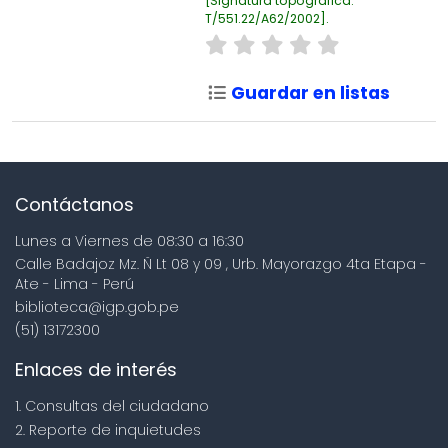
Signatura topográfica:
T/551.22/A62/2002
.
Guardar en listas
Contáctanos
Lunes a Viernes de 08:30 a 16:30
Calle Badajoz Mz. Ñ Lt 08 y 09 , Urb. Mayorazgo 4ta Etapa -
Ate - Lima - Perú
biblioteca@igp.gob.pe
(51) 13172300
Enlaces de interés
1. Consultas del ciudadano
2. Reporte de inquietudes