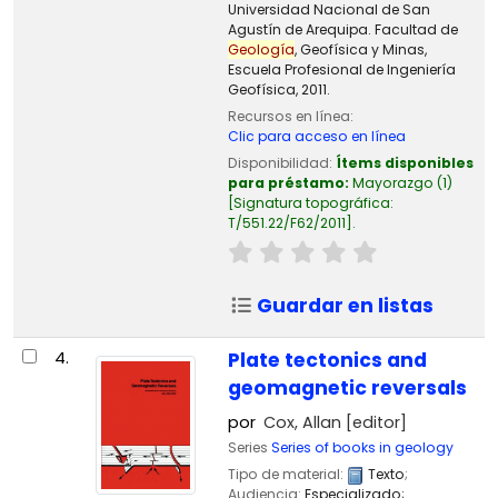
Universidad Nacional de San
Agustín de Arequipa. Facultad de
Geología
, Geofísica y Minas,
Escuela Profesional de Ingeniería
Geofísica, 2011.
Recursos en línea:
Clic para acceso en línea
Disponibilidad:
Ítems disponibles
para préstamo:
Mayorazgo
(1)
Signatura topográfica:
T/551.22/F62/2011
.
Guardar en listas
4.
Plate tectonics and
geomagnetic reversals
por
Cox, Allan
[editor]
Series
Series of books in geology
Tipo de material:
Texto
;
Audiencia:
Especializado;