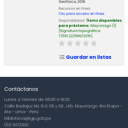
Geofísica, 2016.
Recursos en línea:
Clic para acceso en línea
Disponibilidad:
Ítems disponibles
para préstamo:
Mayorazgo
(1)
Signatura topográfica:
T/551.22/B96/2016
.
Guardar en listas
Contáctanos
Lunes a Viernes de 08:30 a 16:30
Calle Badajoz Mz. Ñ Lt 08 y 09 , Urb. Mayorazgo 4ta Etapa -
Ate - Lima - Perú
biblioteca@igp.gob.pe
(51) 13172300