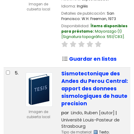
Imagen de
Idioma:
Inglés
cubierta local
Detalles de publicación:
San
Francisco:
W.H. Freeman,
1973
Disponibilidad:
Ítems disponibles
para préstamo:
Mayorazgo
(1)
Signatura topográfica:
551/C83
.
Guardar en listas
5.
Sismotectonique des
Andes du Perou Central:
apport des donnees
sismologiques de haute
precision
Imagen de
por
Lindo, Ruben
[autor]
cubierta local
Université Louis-Pasteur de
Strasbourg
Tipo de material:
Texto
;