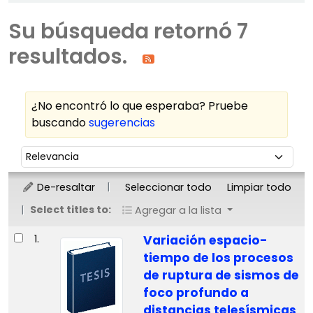
Su búsqueda retornó 7
resultados.
¿No encontró lo que esperaba? Pruebe
buscando
sugerencias
Ordenar
Ordenar por:
De-resaltar
Seleccionar todo
Limpiar todo
Select titles to:
Agregar a la lista
Resultados
1.
Variación espacio-
tiempo de los procesos
de ruptura de sismos de
foco profundo a
distancias telesísmicas