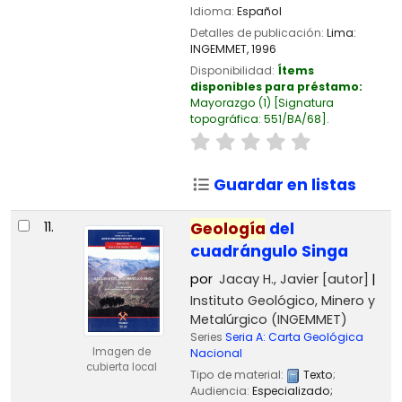
Idioma:
Español
Detalles de publicación:
Lima:
INGEMMET,
1996
Disponibilidad:
Ítems
disponibles para préstamo:
Mayorazgo
(1)
Signatura
topográfica:
551/BA/68
.
Guardar en listas
11.
Geología
del
cuadrángulo Singa
por
Jacay H., Javier
[autor]
Instituto Geológico, Minero y
Metalúrgico (INGEMMET)
Series
Seria A: Carta Geológica
Imagen de
Nacional
cubierta local
Tipo de material:
Texto
;
Audiencia:
Especializado;