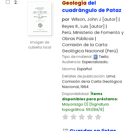
2.
Geología
del
cuadrángulo de Pataz
por
Wilson, John J
[autor]
Reyes R., Luis
[autor]
Perú. Ministerio de Fomento y
Obras Públicas
Imagen de
Comisión de la Carta
cubierta local
Geológica Nacional (Perú)
Tipo de material:
Texto
;
Audiencia:
Especializado;
Idioma:
Español
Detalles de publicación:
Lima:
Comisión de la Carta Geológica
Nacional,
1964
Disponibilidad:
Ítems
disponibles para préstamo:
Mayorazgo
(1)
Signatura
topográfica:
551/BA/9
.
Guardar en listas