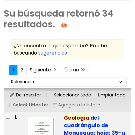
Su búsqueda retornó 34
resultados.
¿No encontró lo que esperaba? Pruebe
buscando
sugerencias
Ordenar
1
2
Siguiente
Último
Ordenar por:
De-resaltar
Seleccionar todo
Limpiar todo
Select titles to:
Agregar a la lista
Resultados
1.
Geología
del
cuadrángulo de
Moquegua: hoja: 35-u