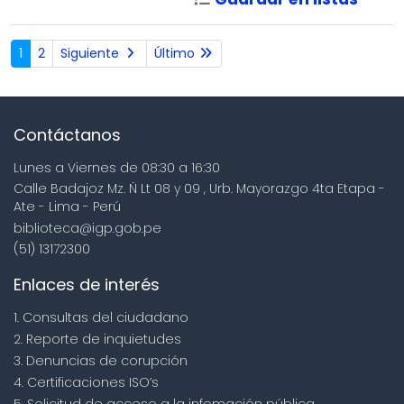
1
2
Siguiente
Último
Contáctanos
Lunes a Viernes de 08:30 a 16:30
Calle Badajoz Mz. Ñ Lt 08 y 09 , Urb. Mayorazgo 4ta Etapa -
Ate - Lima - Perú
biblioteca@igp.gob.pe
(51) 13172300
Enlaces de interés
1. Consultas del ciudadano
2. Reporte de inquietudes
3. Denuncias de corupción
4. Certificaciones ISO’s
5. Solicitud de acceso a la infomación pública