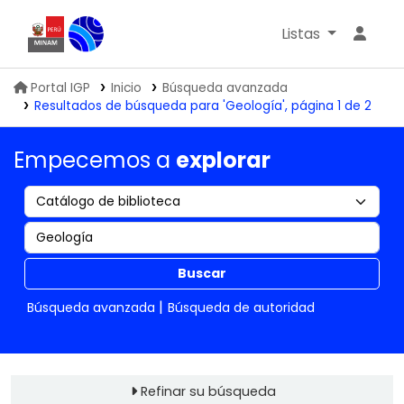
Listas
Biblioteca IGP
Portal IGP
Inicio
Búsqueda avanzada
Resultados de búsqueda para 'Geología', página 1 de 2
Empecemos a
explorar
Buscar
Búsqueda avanzada
Búsqueda de autoridad
Refinar su búsqueda