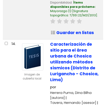
Disponibilidad:
Ítems
disponibles para préstamo:
Mayorazgo
(1)
Signatura
topográfica:
T/551.22/M21/2013
.
Guardar en listas
14.
Caracterización de
sitio para el área
urbana de Chosica
utilizando métodos
sísmicos (Distrito de
Lurigancho - Chosica,
Imagen de
cubierta local
Lima)
por
Herrera Puma, Dina Bilha
[autora]
Tavera, Hernando
[asesor]