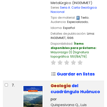
Metalúrgico (INGEMMET)
Series
Seria A: Carta Geológica
Nacional
Tipo de material:
Texto
;
Audiencia:
Especializado;
Idioma:
Español
Detalles de publicación:
Lima:
INGEMMET,
1996
Disponibilidad:
Ítems
disponibles para préstamo:
Mayorazgo
(1)
Signatura
topográfica:
551/BA/79
.
Guardar en listas
7.
Geología
del
cuadrángulo Huánuco
por
Quispesivana Q., Luis