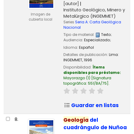
[autor]
Instituto Geológico, Minero y
Imagen de
Metalúrgico (INGEMMET)
cubierta local
Series
Seria A: Carta Geológica
Nacional
Tipo de material:
Texto
;
Audiencia:
Especializado;
Idioma:
Español
Detalles de publicación:
Lima:
INGEMMET,
1996
Disponibilidad:
Ítems
disponibles para préstamo:
Mayorazgo
(1)
Signatura
topográfica:
551/BA/75
.
Guardar en listas
8.
Geología
del
cuadrángulo de Nuñoa