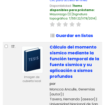
Clic para acceso en línea
Disponibilidad:
Ítems
disponibles para préstamo:
Mayorazgo
(1)
Signatura
topográfica:
T/551.22/V78/2014
.
Guardar en listas
17.
Cálculo del momento
sísmico mediante la
función temporal de la
fuente sísmica y su
aplicación a sismos
profundos
Imagen de
cubierta local
por
Moncca Anculle, Geremías
[autor]
Tavera, Hernando
[asesor]
Universidad Nacional de San