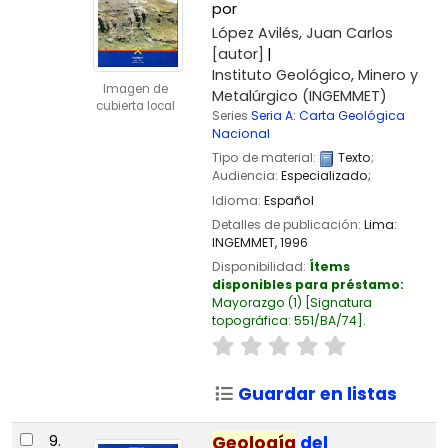
por
López Avilés, Juan Carlos
[autor]
Instituto Geológico, Minero y
Imagen de
Metalúrgico (INGEMMET)
cubierta local
Series
Seria A: Carta Geológica
Nacional
Tipo de material:
Texto
;
Audiencia:
Especializado;
Idioma:
Español
Detalles de publicación:
Lima:
INGEMMET,
1996
Disponibilidad:
Ítems
disponibles para préstamo:
Mayorazgo
(1)
Signatura
topográfica:
551/BA/74
.
Guardar en listas
9.
Geología
del