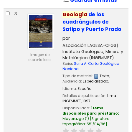
3.
Geología
de los
cuadrángulos de
Satipo y Puerto Prado
por
Asociación LAGESA-CFGS
Instituto Geológico, Minero y
Imagen de
Metalúrgico (INGEMMET)
cubierta local
Series
Seria A: Carta Geológica
Nacional
Tipo de material:
Texto
;
Audiencia:
Especializado;
Idioma:
Español
Detalles de publicación:
Lima:
INGEMMET,
1997
Disponibilidad:
Ítems
disponibles para préstamo:
Mayorazgo
(1)
Signatura
topográfica:
551/BA/86
.