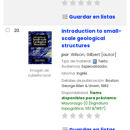
Guardar en listas
20.
Introduction to small-
scale geological
structures
por
Wilson, Gilbert
[autor]
Tipo de material:
Texto
;
Audiencia:
Especializado;
Imagen de
Idioma:
Inglés
cubierta local
Detalles de publicación:
Boston:
George Allen & Unwin,
1982
Disponibilidad:
Ítems
disponibles para préstamo:
Mayorazgo
(1)
Signatura
topográfica:
551.8/W57
.
Guardar en listas