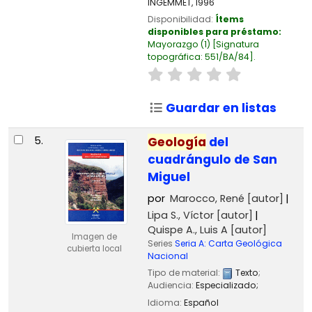
INGEMMET,
1996
Disponibilidad:
Ítems
disponibles para préstamo:
Mayorazgo
(1)
Signatura
topográfica:
551/BA/84
.
Guardar en listas
5.
Geología
del
cuadrángulo de San
Miguel
por
Marocco, René
[autor]
Lipa S., Víctor
[autor]
Quispe A., Luis A
[autor]
Imagen de
Series
Seria A: Carta Geológica
cubierta local
Nacional
Tipo de material:
Texto
;
Audiencia:
Especializado;
Idioma:
Español