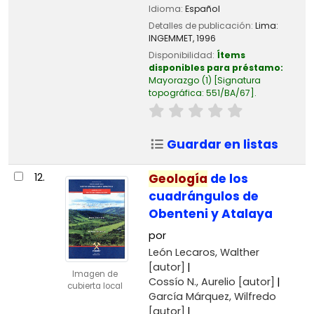
Idioma:
Español
Detalles de publicación:
Lima:
INGEMMET,
1996
Disponibilidad:
Ítems
disponibles para préstamo:
Mayorazgo
(1)
Signatura
topográfica:
551/BA/67
.
Guardar en listas
12.
Geología
de los
cuadrángulos de
Obenteni y Atalaya
por
León Lecaros, Walther
[autor]
Imagen de
Cossío N., Aurelio
[autor]
cubierta local
García Márquez, Wilfredo
[autor]