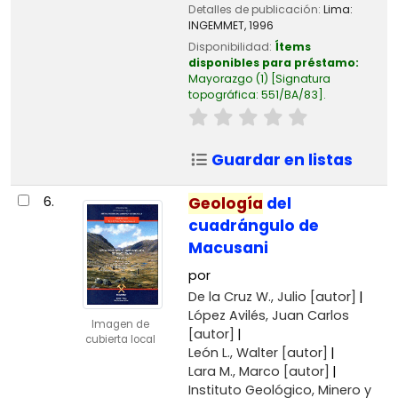
Detalles de publicación:
Lima:
INGEMMET,
1996
Disponibilidad:
Ítems
disponibles para préstamo:
Mayorazgo
(1)
Signatura
topográfica:
551/BA/83
.
Guardar en listas
6.
Geología
del
cuadrángulo de
Macusani
por
De la Cruz W., Julio
[autor]
López Avilés, Juan Carlos
Imagen de
[autor]
cubierta local
León L., Walter
[autor]
Lara M., Marco
[autor]
Instituto Geológico, Minero y