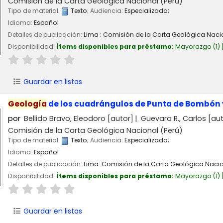
Comisión de la Carta Geológica Nacional (Perú)
Tipo de material:
Texto
; Audiencia:
Especializado;
Idioma:
Español
Detalles de publicación:
Lima :
Comisión de la Carta Geológica Naci
Disponibilidad:
Ítems disponibles para préstamo:
Mayorazgo
(1)
Guardar en listas
Geología
de los cuadrángulos de Punta de Bombón y 
por
Bellido Bravo, Eleodoro
[autor]
Guevara R., Carlos
[aut
Comisión de la Carta Geológica Nacional (Perú)
Tipo de material:
Texto
; Audiencia:
Especializado;
Idioma:
Español
Detalles de publicación:
Lima:
Comisión de la Carta Geológica Nacio
Disponibilidad:
Ítems disponibles para préstamo:
Mayorazgo
(1)
Guardar en listas