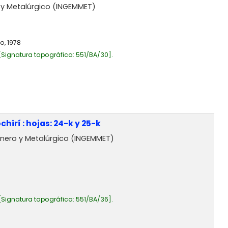
o y Metalúrgico (INGEMMET)
co,
1978
Signatura topográfica:
551/BA/30
.
irí : hojas: 24-k y 25-k
Minero y Metalúrgico (INGEMMET)
Signatura topográfica:
551/BA/36
.