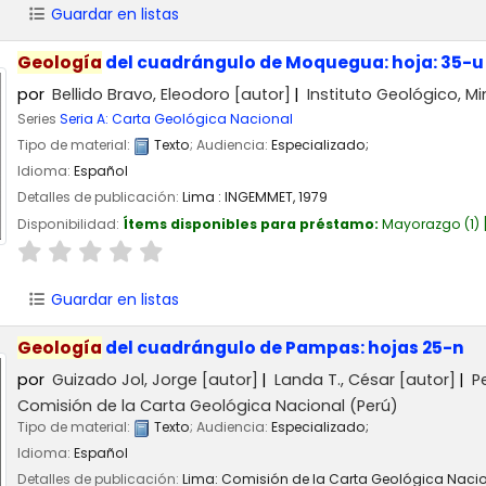
Guardar en listas
Geología
del cuadrángulo de Moquegua: hoja: 35-u
por
Bellido Bravo, Eleodoro
[autor]
Instituto Geológico, M
Series
Seria A: Carta Geológica Nacional
Tipo de material:
Texto
; Audiencia:
Especializado;
Idioma:
Español
Detalles de publicación:
Lima :
INGEMMET,
1979
Disponibilidad:
Ítems disponibles para préstamo:
Mayorazgo
(1)
Guardar en listas
Geología
del cuadrángulo de Pampas: hojas 25-n
por
Guizado Jol, Jorge
[autor]
Landa T., César
[autor]
P
Comisión de la Carta Geológica Nacional (Perú)
Tipo de material:
Texto
; Audiencia:
Especializado;
Idioma:
Español
Detalles de publicación:
Lima:
Comisión de la Carta Geológica Nacio