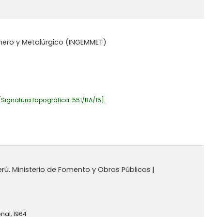
inero y Metalúrgico (INGEMMET)
Signatura topográfica:
551/BA/15
.
erú. Ministerio de Fomento y Obras Públicas
nal,
1964