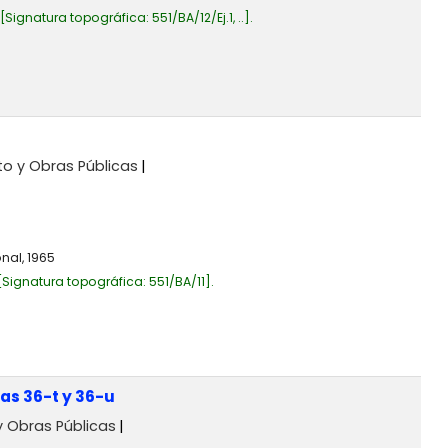
Signatura topográfica:
551/BA/12/Ej.1, ..
.
to y Obras Públicas
nal,
1965
Signatura topográfica:
551/BA/11
.
as 36-t y 36-u
y Obras Públicas