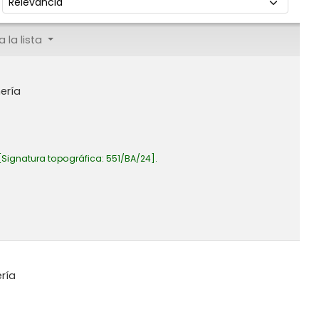
 la lista
ería
Signatura topográfica:
551/BA/24
.
ría