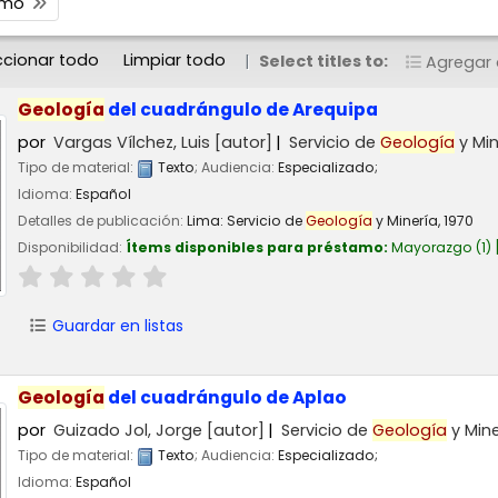
timo
ccionar todo
Limpiar todo
Select titles to:
Agregar a
Geología
del cuadrángulo de Arequipa
por
Vargas Vílchez, Luis
[autor]
Servicio de
Geología
y Min
Tipo de material:
Texto
; Audiencia:
Especializado;
Idioma:
Español
Detalles de publicación:
Lima:
Servicio de
Geología
y Minería,
1970
Disponibilidad:
Ítems disponibles para préstamo:
Mayorazgo
(1)
Guardar en listas
Geología
del cuadrángulo de Aplao
por
Guizado Jol, Jorge
[autor]
Servicio de
Geología
y Mine
Tipo de material:
Texto
; Audiencia:
Especializado;
Idioma:
Español