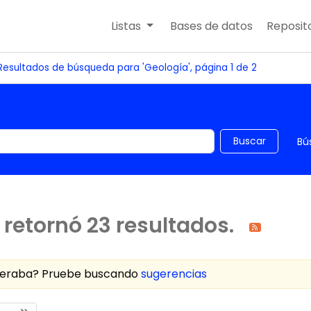
Listas
Bases de datos
Reposito
Resultados de búsqueda para 'Geología', página 1 de 2
 el catálogo por palabra clave
Buscar
Bú
retornó 23 resultados.
speraba? Pruebe buscando
sugerencias