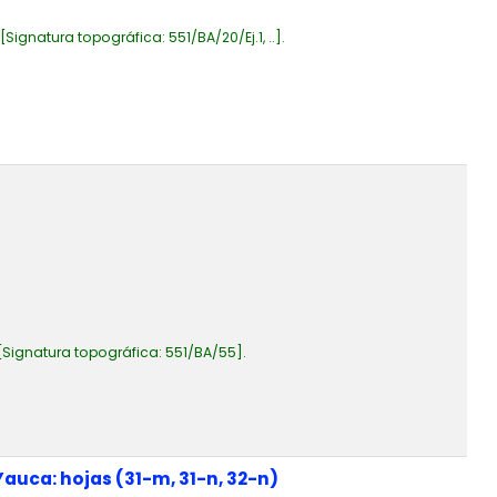
Signatura topográfica:
551/BA/20/Ej.1, ..
.
Signatura topográfica:
551/BA/55
.
auca: hojas (31-m, 31-n, 32-n)