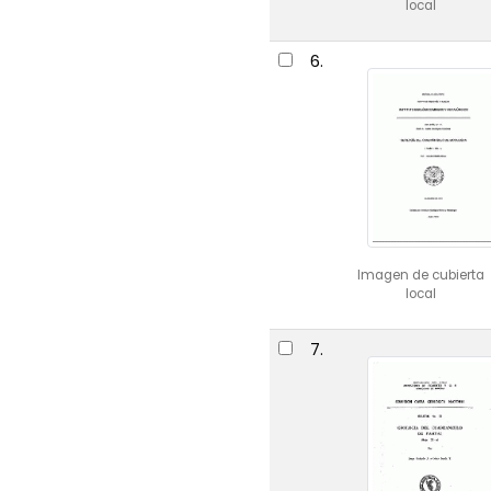
local
6.
Imagen de cubierta
local
7.