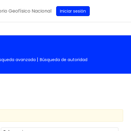
rio Geofísico Nacional
Iniciar sesión
squeda avanzada
Búsqueda de autoridad
Ordenar por: