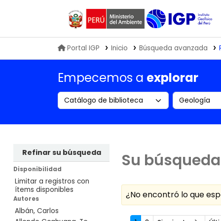
Biblioteca IGP
Portal IGP
Inicio
Búsqueda avanzada
Empecemos a
explorar
Search the catalog by:
Buscar en
Refinar su búsqueda
Su búsqueda 
Disponibilidad
Limitar a registros con
ítems disponibles
¿No encontró lo que e
Autores
Albán, Carlos
Ordenar