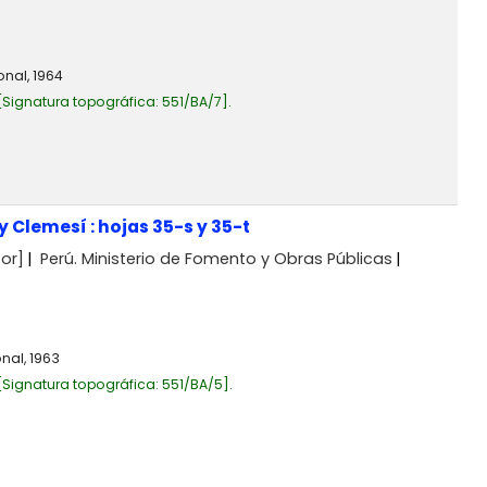
onal,
1964
Signatura topográfica:
551/BA/7
.
Clemesí : hojas 35-s y 35-t
or]
Perú. Ministerio de Fomento y Obras Públicas
nal,
1963
Signatura topográfica:
551/BA/5
.