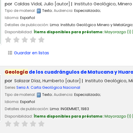
por
Caldas Vidal, Julio
[autor]
Instituto Geológico, Miner
Tipo de material:
Texto
; Audiencia:
Especializado;
Idioma:
Español
Detalles de publicación:
Lima:
Instituto Geológico Minero y Metalúrgi
Disponibilidad:
Ítems disponibles para préstamo:
Mayorazgo
(1)
Guardar en listas
Geología
de los cuadrángulos de Matucana y Huaroch
por
Salazar Díaz, Humberto
[autor]
Instituto Geológico, 
Series
Seria A: Carta Geológica Nacional
Tipo de material:
Texto
; Audiencia:
Especializado;
Idioma:
Español
Detalles de publicación:
Lima:
INGEMMET,
1983
Disponibilidad:
Ítems disponibles para préstamo:
Mayorazgo
(1)