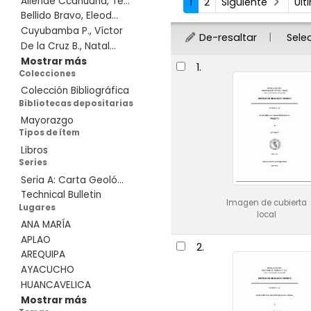
Allende Ccahuana, Te...
1
2
Siguiente
Úl
Bellido Bravo, Eleod...
Cuyubamba P., Víctor
De-resaltar
Sele
De la Cruz B., Natal...
Resultados
Mostrar más
1.
Colecciones
Colección Bibliográfica
Bibliotecas depositarias
Mayorazgo
Tipos de ítem
Libros
Series
Seria A: Carta Geoló...
Technical Bulletin
Imagen de cubierta
Lugares
local
ANA MARÍA
APLAO
2.
AREQUIPA
AYACUCHO
HUANCAVELICA
Mostrar más