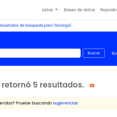
Listas
Bases de datos
Reposito
Resultados de búsqueda para 'Geología'
 el catálogo por palabra clave
Buscar
Bú
retornó 5 resultados.
speraba? Pruebe buscando
sugerencias