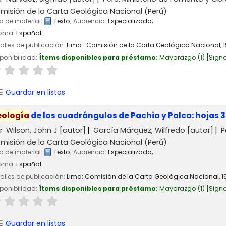
misión de la Carta Geológica Nacional (Perú)
o de material:
Texto
; Audiencia:
Especializado;
ioma:
Español
alles de publicación:
Lima :
Comisión de la Carta Geológica Nacional,
ponibilidad:
Ítems disponibles para préstamo:
Mayorazgo
(1)
Signa
Guardar en listas
ología
de los cuadrángulos de Pachia y Palca: hojas 3
r
Wilson, John J
[autor]
García Márquez, Wilfredo
[autor]
P
misión de la Carta Geológica Nacional (Perú)
o de material:
Texto
; Audiencia:
Especializado;
ioma:
Español
alles de publicación:
Lima:
Comisión de la Carta Geológica Nacional,
1
ponibilidad:
Ítems disponibles para préstamo:
Mayorazgo
(1)
Signa
Guardar en listas