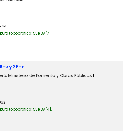
1964
tura topográfica:
551/BA/7
.
6-v y 36-x
erú. Ministerio de Fomento y Obras Públicas
962
tura topográfica:
551/BA/4
.