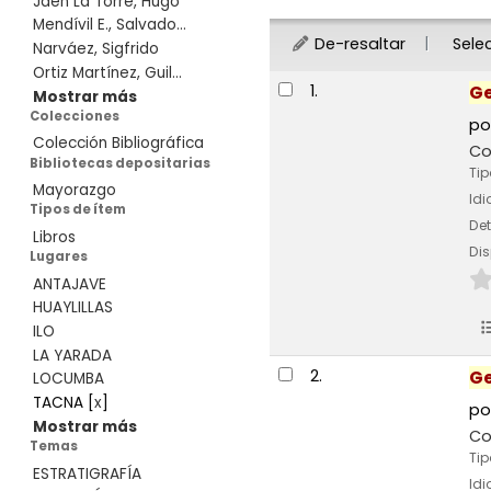
Jaén La Torre, Hugo
Mendívil E., Salvado...
De-resaltar
Sele
Narváez, Sigfrido
Ortiz Martínez, Guil...
Resultados
1.
Ge
Mostrar más
Colecciones
po
Colección Bibliográfica
Co
Bibliotecas depositarias
Tip
Mayorazgo
Id
Tipos de ítem
Det
Libros
Dis
Lugares
ANTAJAVE
HUAYLILLAS
ILO
LA YARADA
2.
Ge
LOCUMBA
TACNA
[
x
]
po
Mostrar más
Co
Temas
Tip
ESTRATIGRAFÍA
Id