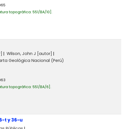
965
tura topográfica:
551/BA/10
.
]
Wilson, John J
[autor]
arta Geológica Nacional (Perú)
963
tura topográfica:
551/BA/6
.
6-t y 36-u
as Públicas