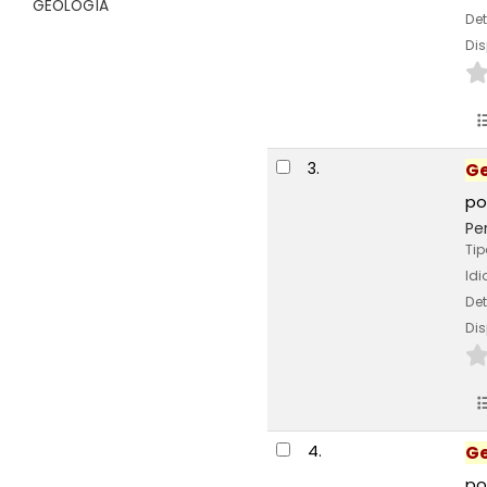
GEOLOGÍA
Det
Dis
3.
Ge
po
Pe
Tip
Id
Det
Dis
4.
Ge
po