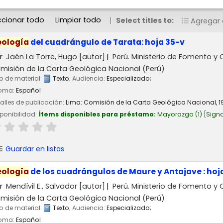
ccionar todo
Limpiar todo
Select titles to:
Agregar a
ología
del cuadrángulo de Tarata: hoja 35-v
r
Jaén La Torre, Hugo
[autor]
Perú. Ministerio de Fomento y 
misión de la Carta Geológica Nacional (Perú)
o de material:
Texto
; Audiencia:
Especializado;
ioma:
Español
alles de publicación:
Lima:
Comisión de la Carta Geológica Nacional,
1
ponibilidad:
Ítems disponibles para préstamo:
Mayorazgo
(1)
Signa
Guardar en listas
ología
de los cuadrángulos de Maure y Antajave : hoja
r
Mendívil E., Salvador
[autor]
Perú. Ministerio de Fomento y 
misión de la Carta Geológica Nacional (Perú)
o de material:
Texto
; Audiencia:
Especializado;
ioma:
Español