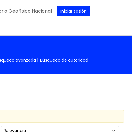
rio Geofísico Nacional
Iniciar sesión
squeda avanzada
Búsqueda de autoridad
Ordenar por: