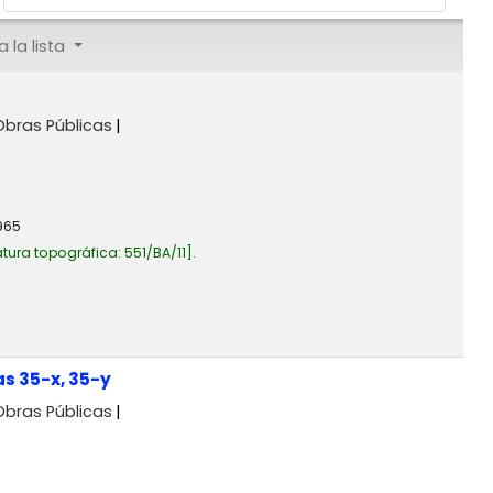
 la lista
Obras Públicas
965
tura topográfica:
551/BA/11
.
s 35-x, 35-y
Obras Públicas