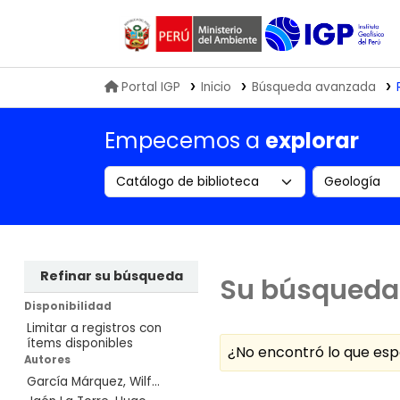
Biblioteca IGP
Portal IGP
Inicio
Búsqueda avanzada
Empecemos a
explorar
Search the catalog by:
Buscar en
Refinar su búsqueda
Su búsqueda 
Disponibilidad
Limitar a registros con
ítems disponibles
¿No encontró lo que e
Autores
García Márquez, Wilf...
Ordenar