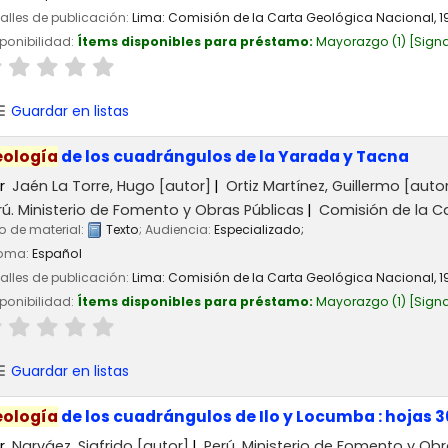
alles de publicación:
Lima:
Comisión de la Carta Geológica Nacional,
1
ponibilidad:
Ítems disponibles para préstamo:
Mayorazgo
(1)
Signa
Guardar en listas
ología
de los cuadrángulos de la Yarada y Tacna
r
Jaén La Torre, Hugo
[autor]
Ortiz Martínez, Guillermo
[autor
rú. Ministerio de Fomento y Obras Públicas
Comisión de la C
o de material:
Texto
; Audiencia:
Especializado;
ioma:
Español
alles de publicación:
Lima:
Comisión de la Carta Geológica Nacional,
1
ponibilidad:
Ítems disponibles para préstamo:
Mayorazgo
(1)
Signa
Guardar en listas
ología
de los cuadrángulos de Ilo y Locumba : hojas 3
r
Narváez, Sigfrido
[autor]
Perú. Ministerio de Fomento y Obr