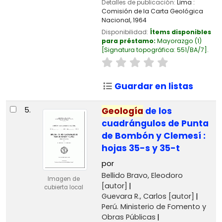
Detalles de publicación:
Lima :
Comisión de la Carta Geológica
Nacional,
1964
Disponibilidad:
Ítems disponibles
para préstamo:
Mayorazgo
(1)
Signatura topográfica:
551/BA/7
.
Guardar en listas
5.
Geología
de los
cuadrángulos de Punta
de Bombón y Clemesí :
hojas 35-s y 35-t
por
Bellido Bravo, Eleodoro
Imagen de
[autor]
cubierta local
Guevara R., Carlos
[autor]
Perú. Ministerio de Fomento y
Obras Públicas