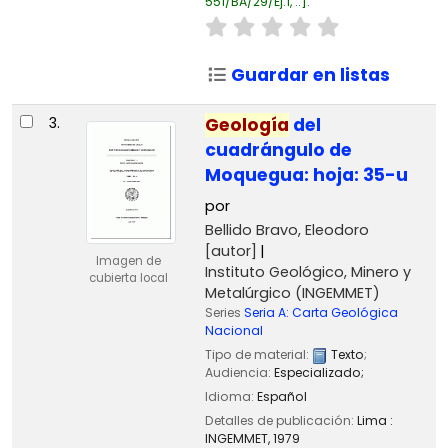
551/BA/29/Ej.1, ..
.
Guardar en listas
3.
Geología
del
cuadrángulo de
Moquegua: hoja: 35-u
por
Bellido Bravo, Eleodoro
[autor]
Imagen de
Instituto Geológico, Minero y
cubierta local
Metalúrgico (INGEMMET)
Series
Seria A: Carta Geológica
Nacional
Tipo de material:
Texto
;
Audiencia:
Especializado;
Idioma:
Español
Detalles de publicación:
Lima :
INGEMMET,
1979