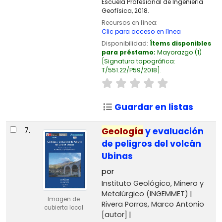
Escuela Profesional de Ingeniería
Geofísica, 2018.
Recursos en línea:
Clic para acceso en línea
Disponibilidad:
Ítems disponibles
para préstamo:
Mayorazgo
(1)
Signatura topográfica:
T/551.22/P59/2018
.
Guardar en listas
7.
Geología
y evaluación
de peligros del volcán
Ubinas
por
Instituto Geológico, Minero y
Metalúrgico (INGEMMET)
Imagen de
Rivera Porras, Marco Antonio
cubierta local
[autor]