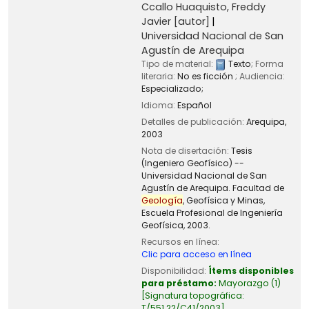
Ccallo Huaquisto, Freddy
Javier
[autor]
Universidad Nacional de San
Agustín de Arequipa
Tipo de material:
Texto
; Forma
literaria:
No es ficción
; Audiencia:
Especializado;
Idioma:
Español
Detalles de publicación:
Arequipa,
2003
Nota de disertación:
Tesis
(Ingeniero Geofísico) --
Universidad Nacional de San
Agustín de Arequipa. Facultad de
Geología
, Geofísica y Minas,
Escuela Profesional de Ingeniería
Geofísica, 2003.
Recursos en línea:
Clic para acceso en línea
Disponibilidad:
Ítems disponibles
para préstamo:
Mayorazgo
(1)
Signatura topográfica:
T/551.22/C41/2003
.