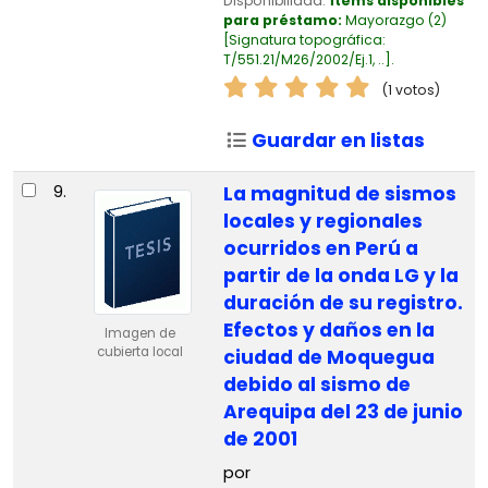
Disponibilidad:
Ítems disponibles
para préstamo:
Mayorazgo
(2)
Signatura topográfica:
T/551.21/M26/2002/Ej.1, ..
.
(1 votos)
Guardar en listas
9.
La magnitud de sismos
locales y regionales
ocurridos en Perú a
partir de la onda LG y la
duración de su registro.
Efectos y daños en la
Imagen de
cubierta local
ciudad de Moquegua
debido al sismo de
Arequipa del 23 de junio
de 2001
por