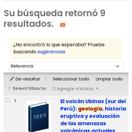
Su búsqueda retornó 9
resultados.
¿No encontró lo que esperaba? Pruebe
buscando
sugerencias
Ordenar
Ordenar por:
De-resaltar
Seleccionar todo
Limpiar todo
Select titles to:
Agregar a la lista
Resultados
1.
El volcán Ubinas (sur del
Perú):
geología
, historia
eruptiva y evaluación
de las amenazas
volcánicas actuales