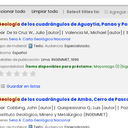
ccionar todo
Limpiar todo
Select titles to:
Agregar a
Geología
de los cuadrángulos de Aguaytia, Panao y P
por
De la Cruz W., Julio
[autor]
Valencia M., Michael
[autor]
eries
Seria A: Carta Geológica Nacional
ipo de material:
Texto
; Audiencia:
Especializado;
dioma:
Español
etalles de publicación:
Lima:
INGEMMET,
1996
isponibilidad:
Ítems disponibles para préstamo:
Mayorazgo
(1)
Sig
Guardar en listas
Geología
de los cuadrángulos de Ambo, Cerro de Pasc
por
Cobbing, John
[autor]
Quispesivana Q., Luis
[autor]
Paz
nstituto Geológico, Minero y Metalúrgico (INGEMMET)
eries
Seria A: Carta Geológica Nacional
ipo de material:
Texto
; Audiencia:
Especializado;