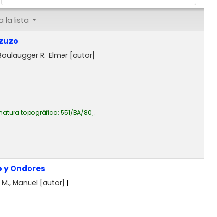
 la lista
ozuzo
Boulaugger R., Elmer
[autor]
natura topográfica:
551/BA/80
.
o y Ondores
 M., Manuel
[autor]