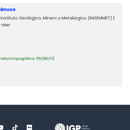
Huánuco
Instituto Geológico, Minero y Metalúrgico (INGEMMET)
e-Mer
natura topográfica:
551/BD/11
.