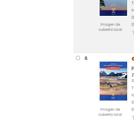
T
I
D
D
Imagen de
cubierta local
8.
Z
S
T
I
D
D
Imagen de
cubierta local