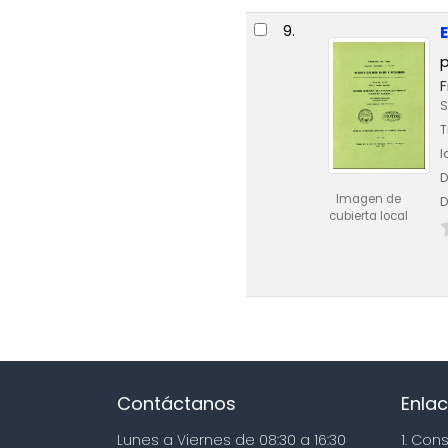
9.
F
S
T
I
D
Imagen de
D
cubierta local
Contáctanos
Enlac
Lunes a Viernes de 08:30 a 16:30
1. Con