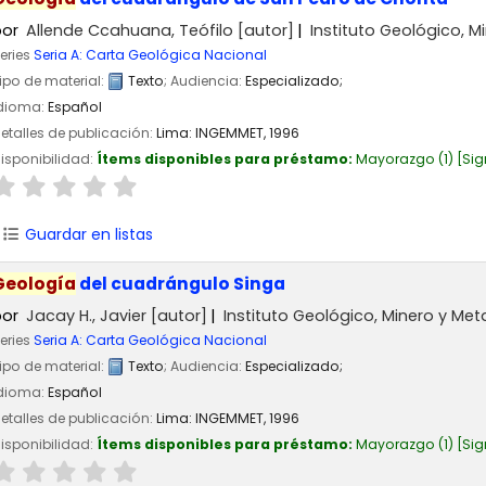
por
Allende Ccahuana, Teófilo
[autor]
Instituto Geológico, 
eries
Seria A: Carta Geológica Nacional
ipo de material:
Texto
; Audiencia:
Especializado;
dioma:
Español
etalles de publicación:
Lima:
INGEMMET,
1996
isponibilidad:
Ítems disponibles para préstamo:
Mayorazgo
(1)
Sig
Guardar en listas
Geología
del cuadrángulo Singa
por
Jacay H., Javier
[autor]
Instituto Geológico, Minero y Me
eries
Seria A: Carta Geológica Nacional
ipo de material:
Texto
; Audiencia:
Especializado;
dioma:
Español
etalles de publicación:
Lima:
INGEMMET,
1996
isponibilidad:
Ítems disponibles para préstamo:
Mayorazgo
(1)
Sig