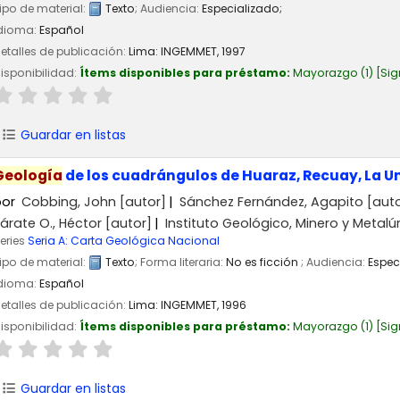
ipo de material:
Texto
; Audiencia:
Especializado;
dioma:
Español
etalles de publicación:
Lima:
INGEMMET,
1997
isponibilidad:
Ítems disponibles para préstamo:
Mayorazgo
(1)
Sig
Guardar en listas
Geología
de los cuadrángulos de Huaraz, Recuay, La 
por
Cobbing, John
[autor]
Sánchez Fernández, Agapito
[auto
árate O., Héctor
[autor]
Instituto Geológico, Minero y Metal
eries
Seria A: Carta Geológica Nacional
ipo de material:
Texto
; Forma literaria:
No es ficción
; Audiencia:
Espec
dioma:
Español
etalles de publicación:
Lima:
INGEMMET,
1996
isponibilidad:
Ítems disponibles para préstamo:
Mayorazgo
(1)
Sig
Guardar en listas