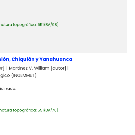
natura topográfica:
551/BA/98
.
Unión, Chiquián y Yanahuanca
r]
Martínez V. William
[autor]
úrgico (INGEMMET)
ializado;
natura topográfica:
551/BA/76
.