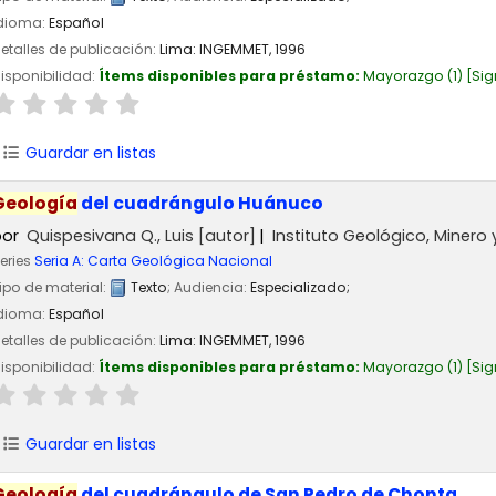
dioma:
Español
etalles de publicación:
Lima:
INGEMMET,
1996
isponibilidad:
Ítems disponibles para préstamo:
Mayorazgo
(1)
Sig
Guardar en listas
Geología
del cuadrángulo Huánuco
por
Quispesivana Q., Luis
[autor]
Instituto Geológico, Minero
eries
Seria A: Carta Geológica Nacional
ipo de material:
Texto
; Audiencia:
Especializado;
dioma:
Español
etalles de publicación:
Lima:
INGEMMET,
1996
isponibilidad:
Ítems disponibles para préstamo:
Mayorazgo
(1)
Sig
Guardar en listas
Geología
del cuadrángulo de San Pedro de Chonta