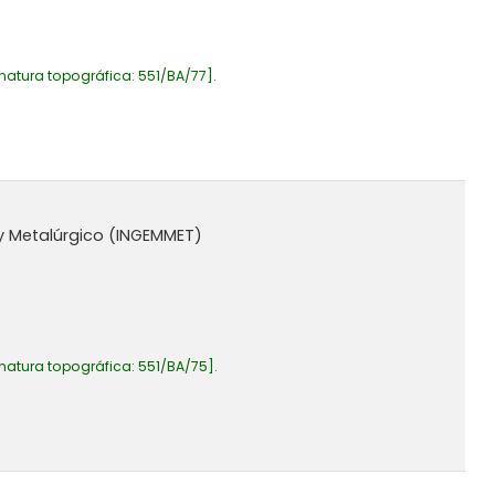
natura topográfica:
551/BA/77
.
 y Metalúrgico (INGEMMET)
natura topográfica:
551/BA/75
.