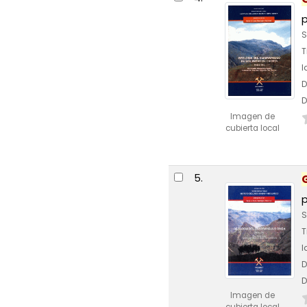
S
T
I
D
D
Imagen de
cubierta local
5.
S
T
I
D
D
Imagen de