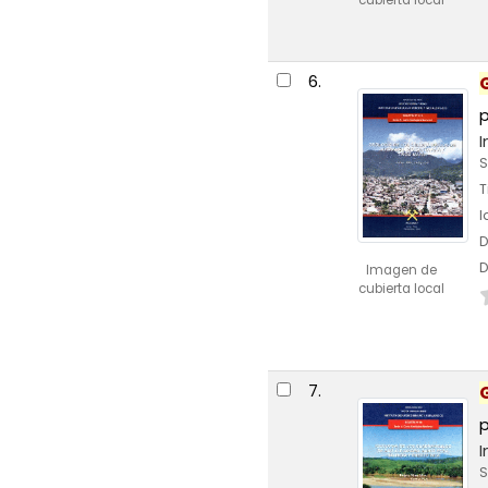
cubierta local
6.
I
S
T
I
D
D
Imagen de
cubierta local
7.
I
S