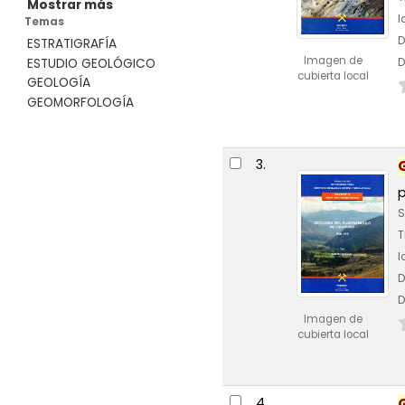
Mostrar más
I
Temas
D
ESTRATIGRAFÍA
Imagen de
D
ESTUDIO GEOLÓGICO
cubierta local
GEOLOGÍA
GEOMORFOLOGÍA
3.
S
T
I
D
D
Imagen de
cubierta local
4.