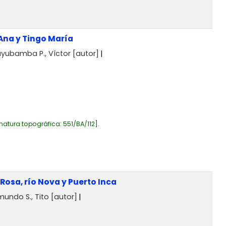
Ana y Tingo María
yubamba P., Víctor
[autor]
natura topográfica:
551/BA/112
.
Rosa, río Nova y Puerto Inca
undo S., Tito
[autor]