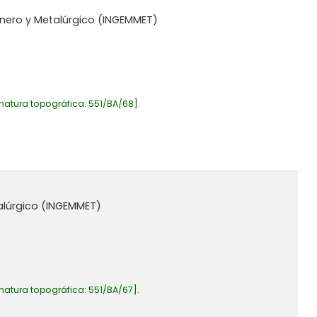
Minero y Metalúrgico (INGEMMET)
natura topográfica:
551/BA/68
.
talúrgico (INGEMMET)
natura topográfica:
551/BA/67
.