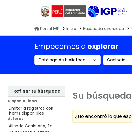
Biblioteca IGP
Portal IGP
Inicio
Búsqueda avanzada
Empecemos a
explorar
Search the catalog by:
Buscar en
Refinar su búsqueda
Su búsqueda 
Disponibilidad
Limitar a registros con
ítems disponibles
¿No encontró lo que e
Autores
Allende Ccahuana, Te...
Ordenar