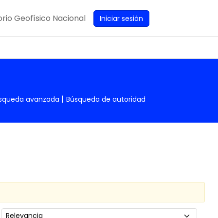
rio Geofísico Nacional
Iniciar sesión
squeda avanzada
Búsqueda de autoridad
Ordenar por: