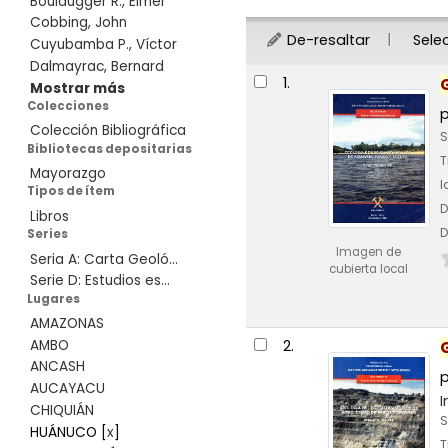
Boulaugger R., Elmer
Cobbing, John
De-resaltar
Sele
Cuyubamba P., Víctor
Dalmayrac, Bernard
Resultados
1.
Mostrar más
Colecciones
Colección Bibliográfica
S
Bibliotecas depositarias
T
Mayorazgo
I
Tipos de ítem
D
Libros
D
Series
Imagen de
Seria A: Carta Geoló...
cubierta local
Serie D: Estudios es...
Lugares
AMAZONAS
2.
AMBO
ANCASH
AUCAYACU
I
CHIQUIÁN
S
HUÁNUCO
[
x
]
T