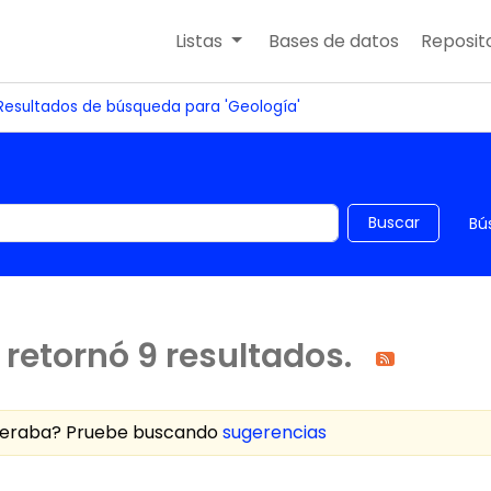
Listas
Bases de datos
Reposito
Resultados de búsqueda para 'Geología'
 el catálogo por palabra clave
Buscar
Bú
retornó 9 resultados.
speraba? Pruebe buscando
sugerencias