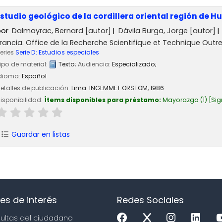
Estudio geológico de la cordillera oriental región de 
por
Dalmayrac, Bernard
[autor]
Dávila Burga, Jorge
[autor]
rancia. Office de la Recherche Scientifique et Technique Outr
eries
Serie D: Estudios especiales
ipo de material:
Texto
; Audiencia:
Especializado;
dioma:
Español
etalles de publicación:
Lima:
INGEMMET:ORSTOM,
1986
isponibilidad:
Ítems disponibles para préstamo:
Mayorazgo
(1)
Sig
Guardar en listas
es de interés
Redes Sociales
sultas del ciudadano