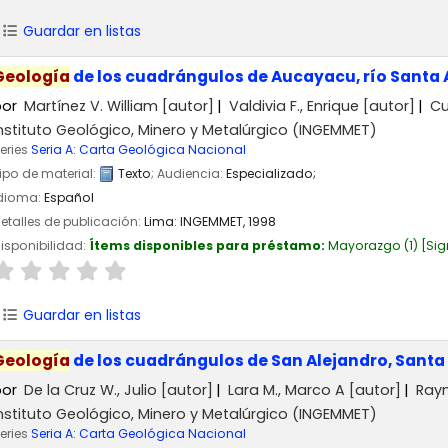
Guardar en listas
Geología
de los cuadrángulos de Aucayacu, río Santa 
por
Martínez V. William
[autor]
Valdivia F., Enrique
[autor]
Cu
nstituto Geológico, Minero y Metalúrgico (INGEMMET)
eries
Seria A: Carta Geológica Nacional
ipo de material:
Texto
; Audiencia:
Especializado;
dioma:
Español
etalles de publicación:
Lima:
INGEMMET,
1998
isponibilidad:
Ítems disponibles para préstamo:
Mayorazgo
(1)
Sig
Guardar en listas
Geología
de los cuadrángulos de San Alejandro, Santa 
por
De la Cruz W., Julio
[autor]
Lara M., Marco A
[autor]
Raym
nstituto Geológico, Minero y Metalúrgico (INGEMMET)
eries
Seria A: Carta Geológica Nacional