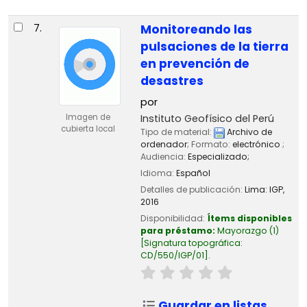
7.
Monitoreando las
pulsaciones de la tierra
en prevención de
desastres
por
Instituto Geofísico del Perú
Imagen de
cubierta local
Tipo de material:
Archivo de
ordenador
; Formato:
electrónico
;
Audiencia:
Especializado;
Idioma:
Español
Detalles de publicación:
Lima:
IGP,
2016
Disponibilidad:
Ítems disponibles
para préstamo:
Mayorazgo
(1)
Signatura topográfica:
CD/550/IGP/01
.
Guardar en listas