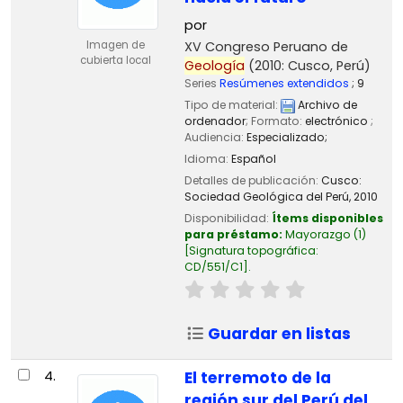
por
XV Congreso Peruano de
Imagen de
cubierta local
Geología
(2010: Cusco, Perú)
Series
Resúmenes extendidos
; 9
Tipo de material:
Archivo de
ordenador
; Formato:
electrónico
;
Audiencia:
Especializado;
Idioma:
Español
Detalles de publicación:
Cusco:
Sociedad Geológica del Perú,
2010
Disponibilidad:
Ítems disponibles
para préstamo:
Mayorazgo
(1)
Signatura topográfica:
CD/551/C1
.
Guardar en listas
4.
El terremoto de la
región sur del Perú del