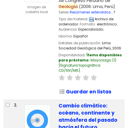
XIII Congreso Peruano de
Geología
(2006: Lima, Perú)
Imagen de
Series
Resúmenes extendidos
; 7
cubierta local
Tipo de material:
Archivo de
ordenador
; Formato:
electrónico
;
Audiencia:
Especializado;
Idioma:
Español
Detalles de publicación:
Lima:
Sociedad Geológica del Perú,
2006
Disponibilidad:
Ítems disponibles
para préstamo:
Mayorazgo
(1)
Signatura topográfica:
CD/551/M5
.
Guardar en listas
3.
Cambio climático:
océano, continente y
atmósfera del pasado
hacia el futuro