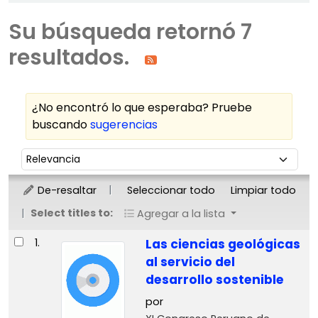
Su búsqueda retornó 7
resultados.
¿No encontró lo que esperaba? Pruebe
buscando
sugerencias
Ordenar
Ordenar por:
De-resaltar
Seleccionar todo
Limpiar todo
Select titles to:
Agregar a la lista
Resultados
1.
Las ciencias geológicas
al servicio del
desarrollo sostenible
por