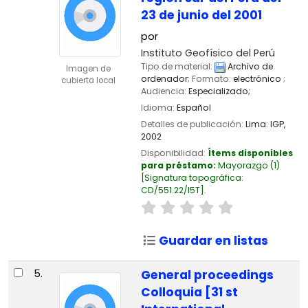
23 de junio del 2001
por
Instituto Geofísico del Perú
Tipo de material:
Archivo de
Imagen de
ordenador
; Formato:
electrónico
;
cubierta local
Audiencia:
Especializado;
Idioma:
Español
Detalles de publicación:
Lima:
IGP,
2002
Disponibilidad:
Ítems disponibles
para préstamo:
Mayorazgo
(1)
Signatura topográfica:
CD/551.22/I5T
.
Guardar en listas
5.
General proceedings
Colloquia [31 st