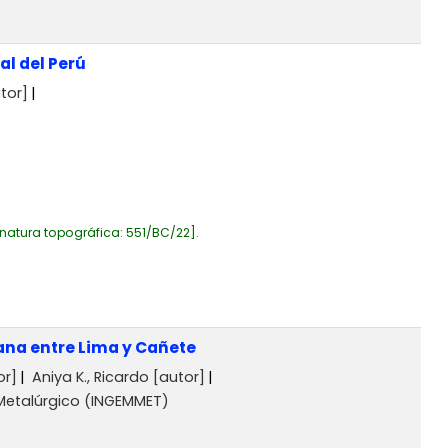
al del Perú
tor]
natura topográfica:
551/BC/22
.
ana entre Lima y Cañete
or]
Aniya K., Ricardo
[autor]
 Metalúrgico (INGEMMET)