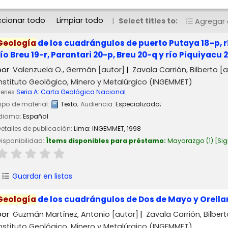
ccionar todo
Limpiar todo
Select titles to:
Agregar a
Geología
de los cuadrángulos de puerto Putaya 18-p, r
río Breu 19-r, Parantari 20-p, Breu 20-q y río Piquiyacu 
por
Valenzuela O., Germán
[autor]
Zavala Carrión, Bilberto
[a
Instituto Geológico, Minero y Metalúrgico (INGEMMET)
eries
Seria A: Carta Geológica Nacional
ipo de material:
Texto
; Audiencia:
Especializado;
Idioma:
Español
etalles de publicación:
Lima:
INGEMMET,
1998
isponibilidad:
Ítems disponibles para préstamo:
Mayorazgo
(1)
Sig
Guardar en listas
Geología
de los cuadrángulos de Dos de Mayo y Orell
por
Guzmán Martínez, Antonio
[autor]
Zavala Carrión, Bilbert
Instituto Geológico, Minero y Metalúrgico (INGEMMET)