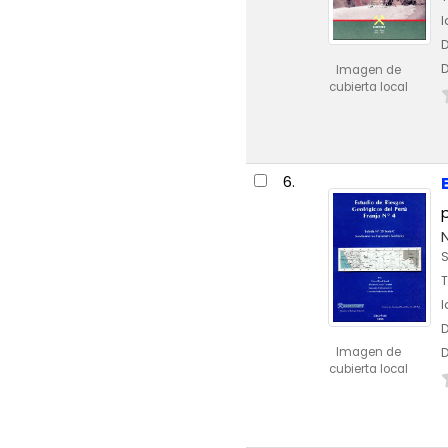
D
D
Imagen de
cubierta local
6.
S
T
D
D
Imagen de
cubierta local