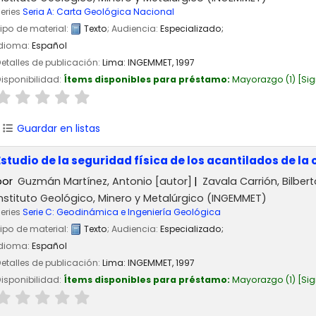
eries
Seria A: Carta Geológica Nacional
ipo de material:
Texto
; Audiencia:
Especializado;
Idioma:
Español
etalles de publicación:
Lima:
INGEMMET,
1997
isponibilidad:
Ítems disponibles para préstamo:
Mayorazgo
(1)
Sig
Guardar en listas
Estudio de la seguridad física de los acantilados de la
por
Guzmán Martínez, Antonio
[autor]
Zavala Carrión, Bilbert
Instituto Geológico, Minero y Metalúrgico (INGEMMET)
eries
Serie C: Geodinámica e Ingeniería Geológica
ipo de material:
Texto
; Audiencia:
Especializado;
Idioma:
Español
etalles de publicación:
Lima:
INGEMMET,
1997
isponibilidad:
Ítems disponibles para préstamo:
Mayorazgo
(1)
Sig