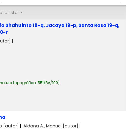
 la lista
ío Shahuinto 18-q, Jacaya 19-p, Santa Rosa 19-q,
20-r
utor]
natura topográfica:
551/BA/109
.
ana
o
[autor]
Aldana A., Manuel
[autor]