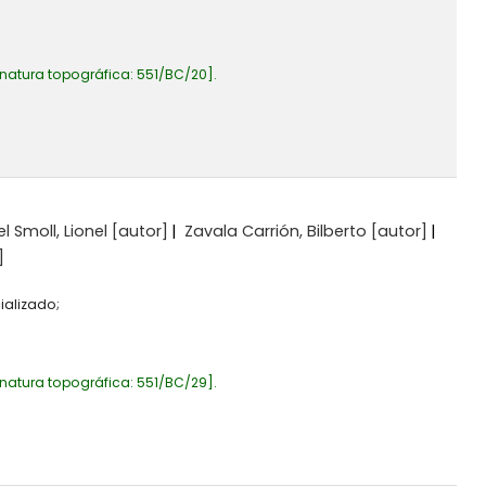
natura topográfica:
551/BC/20
.
el Smoll, Lionel
[autor]
Zavala Carrión, Bilberto
[autor]
]
ializado;
natura topográfica:
551/BC/29
.