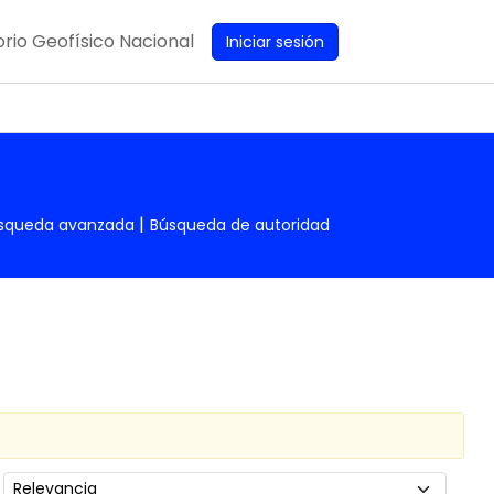
rio Geofísico Nacional
Iniciar sesión
squeda avanzada
Búsqueda de autoridad
Ordenar por: