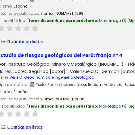
Idioma:
Español
etalles de publicación:
Lima:
INGEMMET,
1998
isponibilidad:
Ítems disponibles para préstamo:
Mayorazgo
(1)
Sig
Guardar en listas
Estudio de riesgos geológicos del Perú: franja nº 4
por
Instituto Geológico, Minero y Metalúrgico (INGEMMET)
Fid
Núñez Juárez, Segundo
[autor]
Valenzuela O., Germán
[autor
eries
Serie C: Geodinámica e Ingeniería Geológica
ipo de material:
Texto
; Forma literaria:
No es ficción
; Audiencia:
Espec
Idioma:
Español
etalles de publicación:
Lima:
INGEMMET,
2006
isponibilidad:
Ítems disponibles para préstamo:
Mayorazgo
(1)
Sig
Guardar en listas