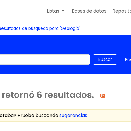
Listas
Bases de datos
Reposito
Resultados de búsqueda para 'Geología'
 el catálogo por palabra clave
Buscar
Bú
retornó 6 resultados.
speraba? Pruebe buscando
sugerencias