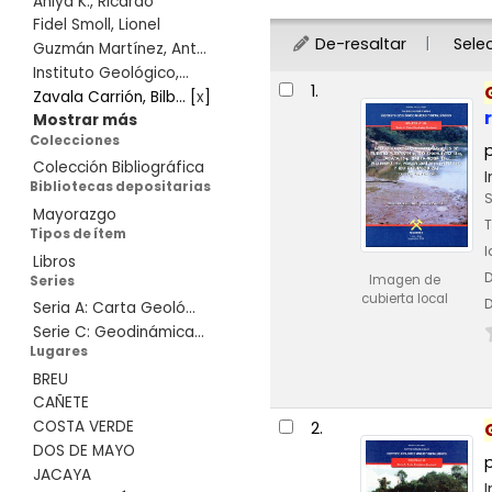
Aniya K., Ricardo
Fidel Smoll, Lionel
De-resaltar
Sele
Guzmán Martínez, Ant...
Instituto Geológico,...
Resultados
1.
Zavala Carrión, Bilb...
[
x
]
Mostrar más
Colecciones
Colección Bibliográfica
Bibliotecas depositarias
S
Mayorazgo
T
Tipos de ítem
Libros
D
Imagen de
Series
cubierta local
D
Seria A: Carta Geoló...
Serie C: Geodinámica...
Lugares
BREU
CAÑETE
COSTA VERDE
2.
DOS DE MAYO
JACAYA