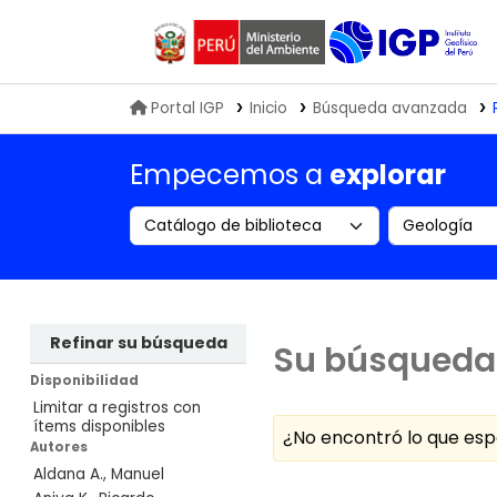
Biblioteca IGP
Portal IGP
Inicio
Búsqueda avanzada
Empecemos a
explorar
Search the catalog by:
Buscar en
Refinar su búsqueda
Su búsqueda 
Disponibilidad
Limitar a registros con
ítems disponibles
¿No encontró lo que e
Autores
Aldana A., Manuel
Ordenar