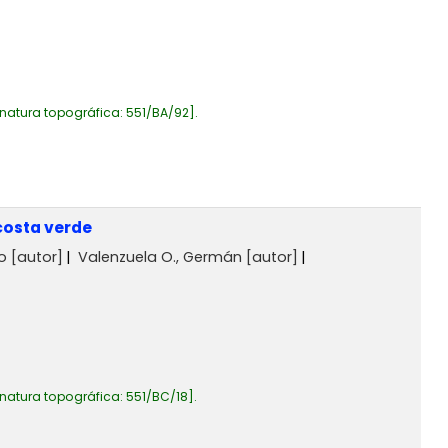
natura topográfica:
551/BA/92
.
 costa verde
o
[autor]
Valenzuela O., Germán
[autor]
natura topográfica:
551/BC/18
.