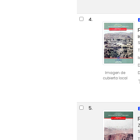
4.
S
T
D
D
Imagen de
cubierta local
5.
Z
S
T