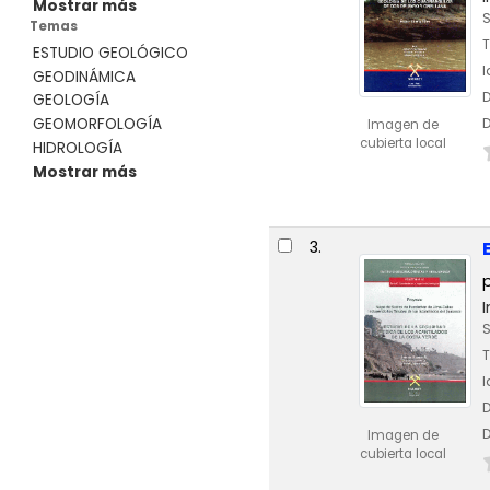
Mostrar más
S
Temas
T
ESTUDIO GEOLÓGICO
GEODINÁMICA
D
GEOLOGÍA
GEOMORFOLOGÍA
D
Imagen de
cubierta local
HIDROLOGÍA
Mostrar más
3.
S
T
D
D
Imagen de
cubierta local