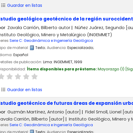
Guardar en listas
Estudio geológico geotécnico de la región suroccident
por
Zavala Carrión, Bilberto autor
Núñez Juárez, Segundo
[au
Instituto Geológico, Minero y Metalúrgico (INGEMMET)
eries
Serie C: Geodinámica e Ingeniería Geológica
ipo de material:
Texto
; Audiencia:
Especializado;
Idioma:
Español
etalles de publicación:
Lima:
INGEMMET,
1999
isponibilidad:
Ítems disponibles para préstamo:
Mayorazgo
(1)
Sig
Guardar en listas
Estudio geotécnico de futuras áreas de expansión urb
por
Guzmán Martínez, Antonio
[autor]
Fidel Smoll, Lionel
[aut
avala Carrión, Bilberto
[autor]
Instituto Geológico, Minero y
eries
Serie C: Geodinámica e Ingeniería Geológica
ipo de material:
Texto
; Audiencia:
Especializado;