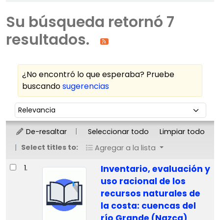
Su búsqueda retornó 7
resultados.
¿No encontró lo que esperaba? Pruebe
buscando
sugerencias
Ordenar
Ordenar por:
De-resaltar
Seleccionar todo
Limpiar todo
Select titles to:
Agregar a la lista
Resultados
1.
Inventario, evaluación y
uso racional de los
recursos naturales de
la costa: cuencas del
río Grande (Nazca)