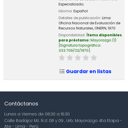
Especializado;
Idioma:
Español
Detalles de publicación:
Lima:
Oficina Nacional de Evaluación de
Recursos Naturales, ONERN,
1970
Disponibilidad:
Ítems disponibles
para préstamo:
Mayorazgo
(1)
Signatura topográfica:
333.709/O2/1970
.
Guardar en listas
Contáctanos
Lunes a Viernes de 08:30 a 16:30
Calle Badajoz Mz. Ñ Lt 08 y 09 , Urb. Mayorazgo 4ta Etapa -
Ate - Lima - Perú