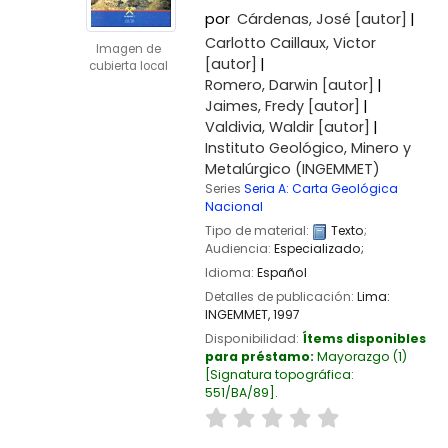
por
Cárdenas, José
[autor]
Carlotto Caillaux, Victor
Imagen de
[autor]
cubierta local
Romero, Darwin
[autor]
Jaimes, Fredy
[autor]
Valdivia, Waldir
[autor]
Instituto Geológico, Minero y
Metalúrgico (INGEMMET)
Series
Seria A: Carta Geológica
Nacional
Tipo de material:
Texto
;
Audiencia:
Especializado;
Idioma:
Español
Detalles de publicación:
Lima:
INGEMMET,
1997
Disponibilidad:
Ítems disponibles
para préstamo:
Mayorazgo
(1)
Signatura topográfica:
551/BA/89
.