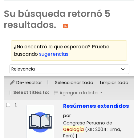
Su búsqueda retornó 5
resultados.
¿No encontró lo que esperaba? Pruebe
buscando
sugerencias
Ordenar
Ordenar por:
De-resaltar
Seleccionar todo
Limpiar todo
Select titles to:
Agregar a la lista
Resultados
1.
Resúmenes extendidos
por
Congreso Peruano de
Geología
(XII : 2004 : Lima,
Perú)