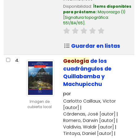
Disponibilidad:
Ítems disponibles
para préstamo:
Mayorazgo
(1)
Signatura topográfica:
551/BA/65
.
Guardar en listas
4.
Geología
de los
cuadrángulos de
Quillabamba y
Machupicchu
por
Carlotto Caillaux, Victor
Imagen de
[autor]
cubierta local
Cárdenas, José
[autor]
Romero, Darwin
[autor]
Valdivia, Waldir
[autor]
Tintaya, Daniel
[autor]