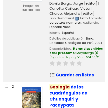
Dávila Burga, Jorge
[editor]
Imagen de
Carlotto Caillaux, Victor
cubierta local
Chalco, Alejandro
[editor]
Tipo de material:
Texto
; Formato:
caracteres normales
; Audiencia:
Especializado;
Idioma:
Español
Detalles de publicación:
Lima:
Sociedad Geológica del Perú,
2004
Disponibilidad:
Ítems disponibles
para préstamo:
Mayorazgo
(1)
Signatura topográfica:
551.06/C
.
Guardar en listas
2.
Geología
de los
cuadrángulos de
Chuanquiri y
Pacaypata