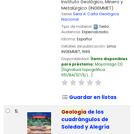
Instituto Geológico, Minero y
Metalúrgico (INGEMMET)
Series
Seria A: Carta Geológica
Nacional
Tipo de material:
Texto
;
Audiencia:
Especializado;
Idioma:
Español
Detalles de publicación:
Lima:
INGEMMET,
1999
Disponibilidad:
Ítems disponibles
para préstamo:
Mayorazgo
(2)
Signatura topográfica:
551/BA/127/Ej.1, ..
.
Guardar en listas
5.
Geología
de los
cuadrángulos de
Soledad y Alegría