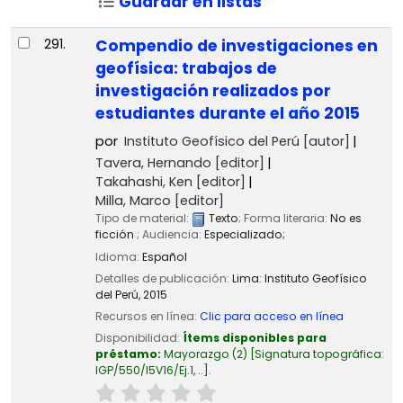
Guardar en listas
291.
Compendio de investigaciones en
geofísica: trabajos de
investigación realizados por
estudiantes durante el año 2015
por
Instituto Geofísico del Perú
[autor]
Tavera, Hernando
[editor]
Takahashi, Ken
[editor]
Milla, Marco
[editor]
Tipo de material:
Texto
; Forma literaria:
No es
ficción
; Audiencia:
Especializado;
Idioma:
Español
Detalles de publicación:
Lima:
Instituto Geofísico
del Perú,
2015
Recursos en línea:
Clic para acceso en línea
Disponibilidad:
Ítems disponibles para
préstamo:
Mayorazgo
(2)
Signatura topográfica:
IGP/550/I5V16/Ej.1, ..
.