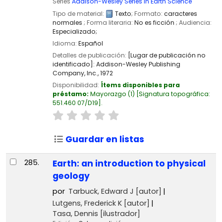
Series
Addison-Wesley Series in Earth Science
Tipo de material:
Texto
; Formato:
caracteres
normales
; Forma literaria:
No es ficción
; Audiencia:
Especializado;
Idioma:
Español
Detalles de publicación:
[Lugar de publicación no
identificado]:
Addison-Wesley Publishing
Company, Inc.,
1972
Disponibilidad:
Ítems disponibles para
préstamo:
Mayorazgo
(1)
Signatura topográfica:
551.460 07/D19
.
Guardar en listas
285.
Earth: an introduction to physical
geology
por
Tarbuck, Edward J
[autor]
Lutgens, Frederick K
[autor]
Tasa, Dennis
[ilustrador]