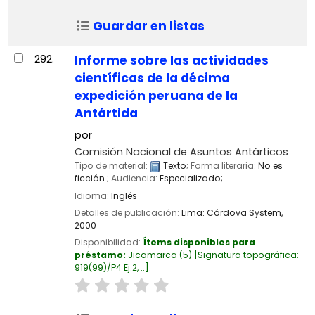
Guardar en listas
292.
Informe sobre las actividades
científicas de la décima
expedición peruana de la
Antártida
por
Comisión Nacional de Asuntos Antárticos
Tipo de material:
Texto
; Forma literaria:
No es
ficción
; Audiencia:
Especializado;
Idioma:
Inglés
Detalles de publicación:
Lima:
Córdova System,
2000
Disponibilidad:
Ítems disponibles para
préstamo:
Jicamarca
(5)
Signatura topográfica:
919(99)/P4 Ej.2, ..
.