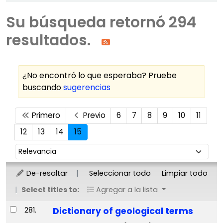
Su búsqueda retornó 294
resultados.
¿No encontró lo que esperaba? Pruebe
buscando
sugerencias
Ordenar
Primero
Previo
6
7
8
9
10
11
12
13
14
15
Ordenar por:
De-resaltar
Seleccionar todo
Limpiar todo
Select titles to:
Agregar a la lista
Resultados
281.
Dictionary of geological terms