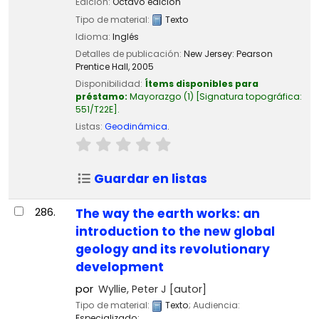
Edición:
Octavo edición
Tipo de material:
Texto
Idioma:
Inglés
Detalles de publicación:
New Jersey:
Pearson
Prentice Hall,
2005
Disponibilidad:
Ítems disponibles para
préstamo:
Mayorazgo
(1)
Signatura topográfica:
551/T22E
.
Listas:
Geodinámica
.
Guardar en listas
286.
The way the earth works: an
introduction to the new global
geology and its revolutionary
development
por
Wyllie, Peter J
[autor]
Tipo de material:
Texto
; Audiencia:
Especializado;