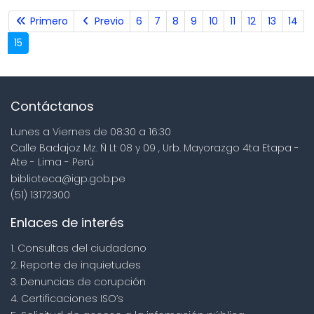
Primero
Previo
6
7
8
9
10
11
12
13
14
15
Contáctanos
Lunes a Viernes de 08:30 a 16:30
Calle Badajoz Mz. Ñ Lt 08 y 09 , Urb. Mayorazgo 4ta Etapa -
Ate - Lima - Perú
biblioteca@igp.gob.pe
(51) 13172300
Enlaces de interés
1. Consultas del ciudadano
2. Reporte de inquietudes
3. Denuncias de corupción
4. Certificaciones ISO’s