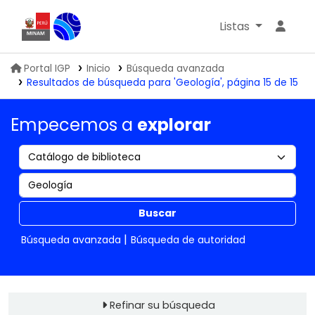
Listas
Biblioteca IGP
Portal IGP
Inicio
Búsqueda avanzada
Resultados de búsqueda para 'Geología', página 15 de 15
Empecemos a
explorar
Buscar
Búsqueda avanzada
Búsqueda de autoridad
Refinar su búsqueda