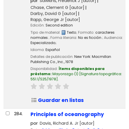
por
Sawkins, Frederick J
[autor]
Chase, Clement G
[autor]
Darby, David G
[autor]
Rapp, George Jr
[autor]
Edición:
Second edition
Tipo de material:
Texto
; Formato:
caracteres
normales
; Forma literaria:
No es ficción
; Audiencia:
Especializado;
Idioma:
Español
Detalles de publicación:
New York:
Macmillan
Publishing Co., Inc.,
1978
Disponibilidad:
Ítems disponibles para
préstamo:
Mayorazgo
(1)
Signatura topográfica:
551.1/S25/1978
.
Guardar en listas
284.
Principles of oceanography
por
Davis, Richard A. Jr
[autor]