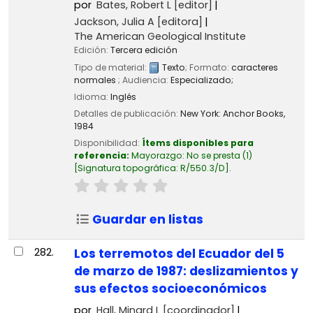
por
Bates, Robert L
[editor]
Jackson, Julia A
[editora]
The American Geological Institute
Edición:
Tercera edición
Tipo de material:
Texto
; Formato:
caracteres
normales
; Audiencia:
Especializado;
Idioma:
Inglés
Detalles de publicación:
New York:
Anchor Books,
1984
Disponibilidad:
Ítems disponibles para
referencia:
Mayorazgo: No se presta
(1)
Signatura topográfica:
R/550.3/D
.
Guardar en listas
282.
Los terremotos del Ecuador del 5
de marzo de 1987: deslizamientos y
sus efectos socioeconómicos
por
Hall, Minard L
[coordinador]