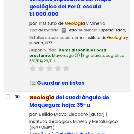
geológico del Perú: escala
1:1'000,000
por
Instituto de
Geología
y Minería
Tipo de material:
Texto
; Audiencia:
Especializado;
Detalles de publicación:
Lima:
Instituto de
Geología
y
Minería,
1977
Disponibilidad:
Ítems disponibles para
préstamo:
Mayorazgo
(2)
Signatura topográfica:
551/BA/28/Ej.1, ..
.
Guardar en listas
30.
Geología
del cuadrángulo de
Moquegua: hoja: 35-u
por
Bellido Bravo, Eleodoro
[autor]
Instituto Geológico, Minero y Metalúrgico
(INGEMMET)
Series
Seria A: Carta Geológica Nacional