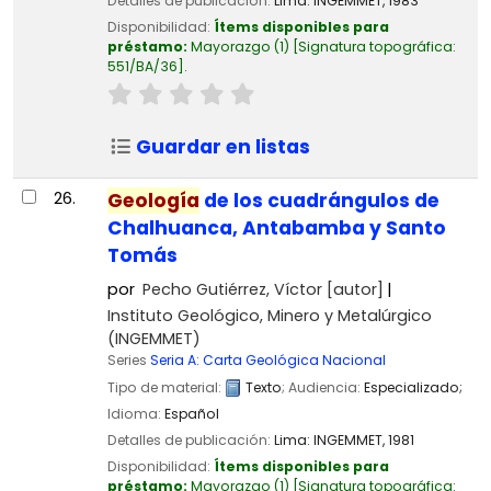
Detalles de publicación:
Lima:
INGEMMET,
1983
Disponibilidad:
Ítems disponibles para
préstamo:
Mayorazgo
(1)
Signatura topográfica:
551/BA/36
.
Guardar en listas
26.
Geología
de los cuadrángulos de
Chalhuanca, Antabamba y Santo
Tomás
por
Pecho Gutiérrez, Víctor
[autor]
Instituto Geológico, Minero y Metalúrgico
(INGEMMET)
Series
Seria A: Carta Geológica Nacional
Tipo de material:
Texto
; Audiencia:
Especializado;
Idioma:
Español
Detalles de publicación:
Lima:
INGEMMET,
1981
Disponibilidad:
Ítems disponibles para
préstamo:
Mayorazgo
(1)
Signatura topográfica: