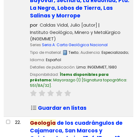
Bayovar, Sechura, La Redonda, Pta.
La Negra, Lobos de Tierra, Las
Salinas y Morrope
por
Caldas Vidal, Julio
[autor]
Instituto Geológico, Minero y Metalúrgico
(INGEMMET)
Series
Seria A: Carta Geológica Nacional
Tipo de material:
Texto
; Audiencia:
Especializado;
Idioma:
Español
Detalles de publicación:
Lima:
INGEMMET,
1980
Disponibilidad:
Ítems disponibles para
préstamo:
Mayorazgo
(1)
Signatura topográfica:
551/BA/32
.
Guardar en listas
22.
Geología
de los cuadrángulos de
Cajamarca, San Marcos y