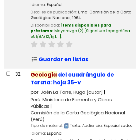
Idioma:
Español
Detalles de publicación:
Lima:
Comisión de la Carta
Geológica Nacional,
1964
Disponibilidad:
Ítems disponibles para
préstamo:
Mayorazgo
(2)
Signatura topográfica:
551/BA/12/Ej.1, ..
.
Guardar en listas
32.
Geología
del cuadrángulo de
Tarata: hoja 35-v
por
Jaén La Torre, Hugo
[autor]
Perú. Ministerio de Fomento y Obras
Públicas
Comisión de la Carta Geológica Nacional
(Perú)
Tipo de material:
Texto
; Audiencia:
Especializado;
Idioma:
Español