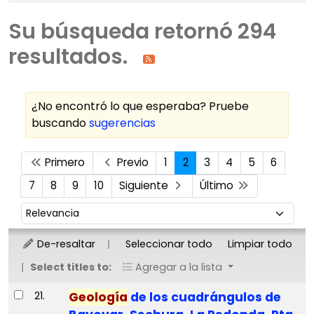
Su búsqueda retornó 294
resultados.
¿No encontró lo que esperaba? Pruebe
buscando
sugerencias
Ordenar
Primero
Previo
1
2
3
4
5
6
7
8
9
10
Siguiente
Último
Ordenar por:
De-resaltar
Seleccionar todo
Limpiar todo
Select titles to:
Agregar a la lista
Resultados
21.
Geología
de los cuadrángulos de