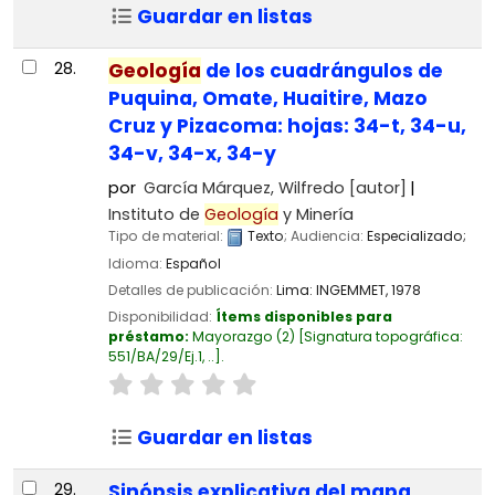
Guardar en listas
28.
Geología
de los cuadrángulos de
Puquina, Omate, Huaitire, Mazo
Cruz y Pizacoma: hojas: 34-t, 34-u,
34-v, 34-x, 34-y
por
García Márquez, Wilfredo
[autor]
Instituto de
Geología
y Minería
Tipo de material:
Texto
; Audiencia:
Especializado;
Idioma:
Español
Detalles de publicación:
Lima:
INGEMMET,
1978
Disponibilidad:
Ítems disponibles para
préstamo:
Mayorazgo
(2)
Signatura topográfica:
551/BA/29/Ej.1, ..
.
Guardar en listas
29.
Sinópsis explicativa del mapa