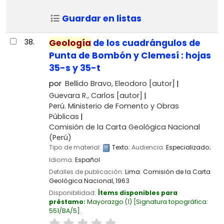
Guardar en listas
38.
Geología
de los cuadrángulos de
Punta de Bombón y Clemesí : hojas
35-s y 35-t
por
Bellido Bravo, Eleodoro
[autor]
Guevara R., Carlos
[autor]
Perú. Ministerio de Fomento y Obras
Públicas
Comisión de la Carta Geológica Nacional
(Perú)
Tipo de material:
Texto
; Audiencia:
Especializado;
Idioma:
Español
Detalles de publicación:
Lima:
Comisión de la Carta
Geológica Nacional,
1963
Disponibilidad:
Ítems disponibles para
préstamo:
Mayorazgo
(1)
Signatura topográfica:
551/BA/5
.