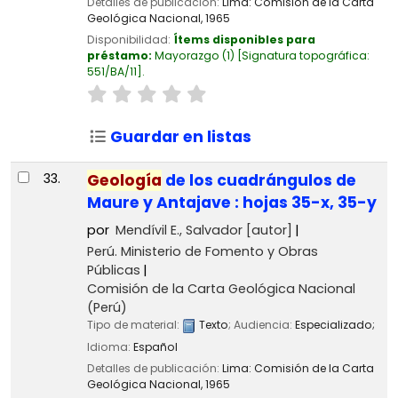
Detalles de publicación:
Lima:
Comisión de la Carta
Geológica Nacional,
1965
Disponibilidad:
Ítems disponibles para
préstamo:
Mayorazgo
(1)
Signatura topográfica:
551/BA/11
.
Guardar en listas
33.
Geología
de los cuadrángulos de
Maure y Antajave : hojas 35-x, 35-y
por
Mendívil E., Salvador
[autor]
Perú. Ministerio de Fomento y Obras
Públicas
Comisión de la Carta Geológica Nacional
(Perú)
Tipo de material:
Texto
; Audiencia:
Especializado;
Idioma:
Español
Detalles de publicación:
Lima:
Comisión de la Carta
Geológica Nacional,
1965