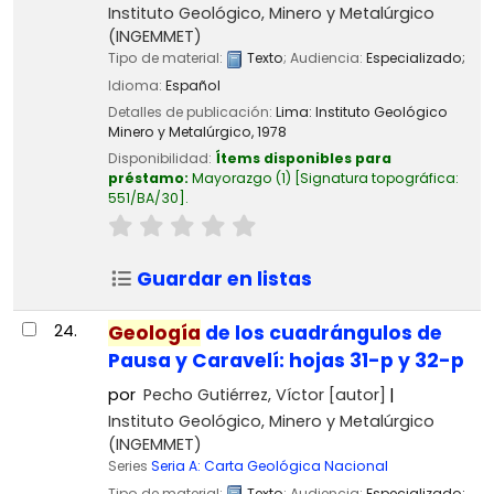
Instituto Geológico, Minero y Metalúrgico
(INGEMMET)
Tipo de material:
Texto
; Audiencia:
Especializado;
Idioma:
Español
Detalles de publicación:
Lima:
Instituto Geológico
Minero y Metalúrgico,
1978
Disponibilidad:
Ítems disponibles para
préstamo:
Mayorazgo
(1)
Signatura topográfica:
551/BA/30
.
Guardar en listas
24.
Geología
de los cuadrángulos de
Pausa y Caravelí: hojas 31-p y 32-p
por
Pecho Gutiérrez, Víctor
[autor]
Instituto Geológico, Minero y Metalúrgico
(INGEMMET)
Series
Seria A: Carta Geológica Nacional
Tipo de material:
Texto
; Audiencia:
Especializado;