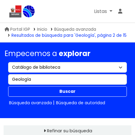
Listas
Biblioteca IGP
Portal IGP
Inicio
Búsqueda avanzada
Resultados de búsqueda para 'Geología', página 2 de 15
Empecemos a
explorar
Buscar
Búsqueda avanzada
Búsqueda de autoridad
Refinar su búsqueda