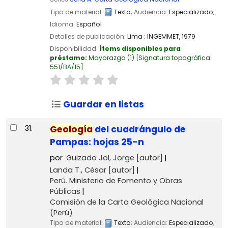
Tipo de material:
Texto
; Audiencia:
Especializado;
Idioma:
Español
Detalles de publicación:
Lima :
INGEMMET,
1979
Disponibilidad:
Ítems disponibles para
préstamo:
Mayorazgo
(1)
Signatura topográfica:
551/BA/15
.
Guardar en listas
31.
Geología
del cuadrángulo de
Pampas: hojas 25-n
por
Guizado Jol, Jorge
[autor]
Landa T., César
[autor]
Perú. Ministerio de Fomento y Obras
Públicas
Comisión de la Carta Geológica Nacional
(Perú)
Tipo de material:
Texto
; Audiencia:
Especializado;