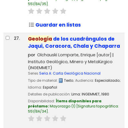
551/BA/35
.
Guardar en listas
27.
Geología
de los cuadrángulos de
Jaqui, Coracora, Chala y Chaparra
por
Olchauski Lomparte, Enrique
[autor]
Instituto Geológico, Minero y Metalúrgico
(INGEMMET)
Series
Seria A: Carta Geológica Nacional
Tipo de material:
Texto
; Audiencia:
Especializado;
Idioma:
Español
Detalles de publicación:
Lima:
INGEMMET,
1980
Disponibilidad:
Ítems disponibles para
préstamo:
Mayorazgo
(1)
Signatura topográfica:
551/BA/34
.