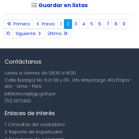
Guardar en listas
Primero
Previo
1
2
3
4
5
6
7
8
9
10
Siguiente
Último
Contáctanos
Lunes a Viernes de 08:30 a 16:30
Calle Badajoz Mz. Ñ Lt 08 y 09 , Urb. Mayorazgo 4ta Etapa -
Ate - Lima - Perú
biblioteca@igp.gob.pe
(51) 13172300
Enlaces de interés
1. Consultas del ciudadano
2. Reporte de inquietudes