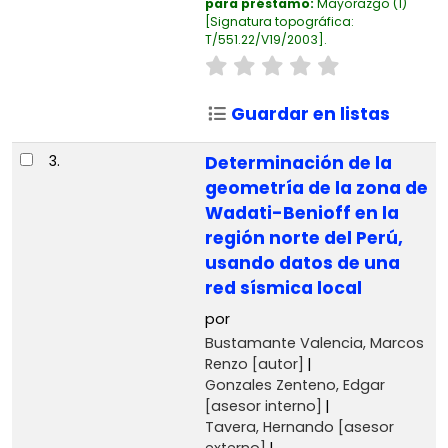
para préstamo:
Mayorazgo
(1)
Signatura topográfica:
T/551.22/V19/2003
.
Guardar en listas
3.
Determinación de la
geometría de la zona de
Wadati-Benioff en la
región norte del Perú,
usando datos de una
red sísmica local
por
Bustamante Valencia, Marcos
Renzo
[autor]
Gonzales Zenteno, Edgar
[asesor interno]
Tavera, Hernando
[asesor
externo]