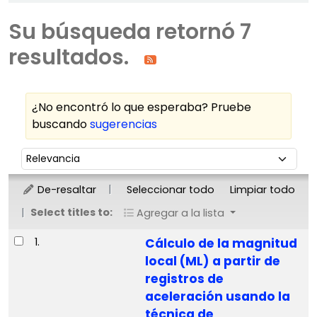
Su búsqueda retornó 7
resultados.
¿No encontró lo que esperaba? Pruebe
buscando
sugerencias
Ordenar
Ordenar por:
De-resaltar
Seleccionar todo
Limpiar todo
Select titles to:
Agregar a la lista
Resultados
1.
Cálculo de la magnitud
local (ML) a partir de
registros de
aceleración usando la
técnica de