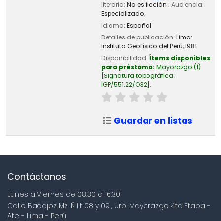
literaria:
No es ficción
; Audiencia:
Especializado;
Idioma:
Español
Detalles de publicación:
Lima:
Instituto Geofísico del Perú,
1981
Disponibilidad:
Ítems disponibles
para préstamo:
Mayorazgo
(1)
Signatura topográfica:
IGP/551.22/O32
.
Guardar en listas
Contáctanos
Lunes a Viernes de 08:30 a 16:30
Calle Badajoz Mz. Ñ Lt 08 y 09 , Urb. Mayorazgo 4ta Etapa -
Ate - Lima - Perú