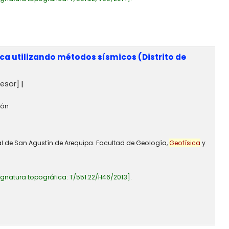
ica utilizando métodos sísmicos (Distrito de
esor]
ión
al de San Agustín de Arequipa. Facultad de Geología,
Geofísica
y
ignatura topográfica:
T/551.22/H46/2013
.