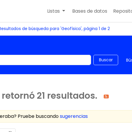
Listas
Bases de datos
Reposito
Resultados de búsqueda para 'Geofísica', página 1 de 2
 el catálogo por palabra clave
Buscar
Bú
retornó 21 resultados.
speraba? Pruebe buscando
sugerencias