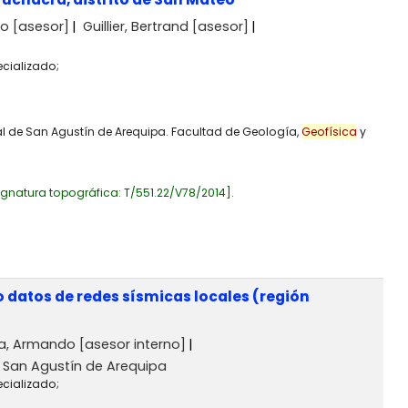
do
[asesor]
Guillier, Bertrand
[asesor]
ecializado;
al de San Agustín de Arequipa. Facultad de Geología,
Geofísica
y
ignatura topográfica:
T/551.22/V78/2014
.
 datos de redes sísmicas locales (región
ga, Armando
[asesor interno]
 San Agustín de Arequipa
ecializado;