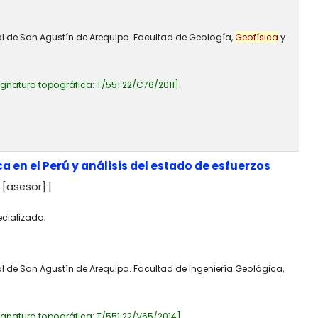
al de San Agustín de Arequipa. Facultad de Geología,
Geofísica
y
ignatura topográfica:
T/551.22/C76/2011
.
 en el Perú y análisis del estado de esfuerzos
[asesor]
ecializado;
al de San Agustín de Arequipa. Facultad de Ingeniería Geológica,
ignatura topográfica:
T/551.22/V65/2014
.