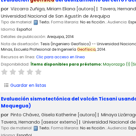
por
Vizcarra Zuñiga, Miriam Eliana
[autora]
Tavera, Hernan
Universidad Nacional de San Agustín de Arequipa
Tipo de material:
Texto
; Forma literaria:
No es ficción
; Audiencia:
Esp
Idioma:
Español
Detalles de publicación:
Arequipa,
2014
Nota de disertación:
Tesis (Ingeniero Geofísico) -- Universidad Nacion
Minas, Escuela Profesional de Ingeniería
Geofísica
, 2014.
Recursos en línea:
Clic para acceso en línea
Disponibilidad:
Ítems disponibles para préstamo:
Mayorazgo
(1)
S
Guardar en listas
Evaluación sismotectónica del volcán Ticsani usando
Moquegua)
por
Pinto Chávez, Gisela Katherine
[autora]
Minaya Lizárra
Tavera, Hernando
[asesor externo]
Universidad Nacional de
Tipo de material:
Texto
; Forma literaria:
No es ficción
; Audiencia:
Esp
Idioma:
Español