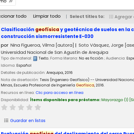
timo
ccionar todo
Limpiar todo
Select titles to:
Agregar a
Clasificación
geofísica
y geotécnica de suelos en la
construcción sismorresistente E-030
por
Nina Figueroa, Vilma
[autora]
Soto Vásquez, Jorge
[ase
Universidad Nacional de San Agustín de Arequipa
Tipo de material:
Texto
; Forma literaria:
No es ficción
; Audiencia:
Esp
Idioma:
Español
Detalles de publicación:
Arequipa,
2016
Nota de disertación:
Tesis (Ingeniero Geofísico) -- Universidad Nacion
Minas, Escuela Profesional de Ingeniería
Geofísica
, 2016.
Recursos en línea:
Clic para acceso en línea
Disponibilidad:
Ítems disponibles para préstamo:
Mayorazgo
(1)
S
Guardar en listas
Evaluación
geofísica
del deslizamiento del cerro Puc