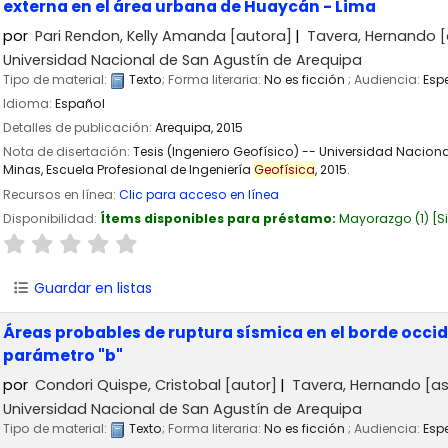
externa en el área urbana de Huaycán - Lima
por
Pari Rendon, Kelly Amanda
[autora]
Tavera, Hernando
[
Universidad Nacional de San Agustín de Arequipa
Tipo de material:
Texto
; Forma literaria:
No es ficción
; Audiencia:
Esp
Idioma:
Español
Detalles de publicación:
Arequipa,
2015
Nota de disertación:
Tesis (Ingeniero Geofísico) -- Universidad Nacion
Minas, Escuela Profesional de Ingeniería
Geofísica
, 2015.
Recursos en línea:
Clic para acceso en línea
Disponibilidad:
Ítems disponibles para préstamo:
Mayorazgo
(1)
S
Guardar en listas
Áreas probables de ruptura sísmica en el borde occiden
parámetro "b"
por
Condori Quispe, Cristobal
[autor]
Tavera, Hernando
[as
Universidad Nacional de San Agustín de Arequipa
Tipo de material:
Texto
; Forma literaria:
No es ficción
; Audiencia:
Esp