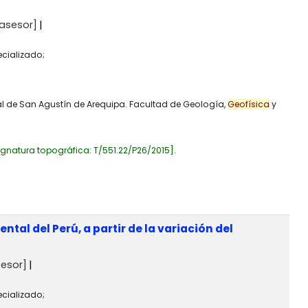
asesor]
ecializado;
al de San Agustín de Arequipa. Facultad de Geología,
Geofísica
y
ignatura topográfica:
T/551.22/P26/2015
.
tal del Perú, a partir de la variación del
esor]
ecializado;