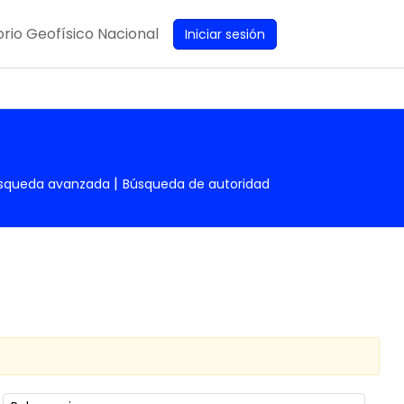
rio Geofísico Nacional
Iniciar sesión
squeda avanzada
Búsqueda de autoridad
Ordenar por: