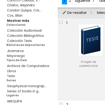
Carlotto Caillaux, V...
1
2
Siguiente
Úl
Chalco, Alejandro
Condori Quispe, Cris...
De-resaltar
Sele
Cox, Allan
Resultados
Mostrar más
1.
Colecciones
Colección Audiovisual
Colección Bibliográfica
Colección Tesis
Bibliotecas depositarias
Jicamarca
Mayorazgo
Tipos de ítem
Imagen de
Archivos de Computadora
cubierta local
Libros
Tesis
Series
Geophysical monograp...
Series of books in g...
Lugares
AREQUIPA
2.