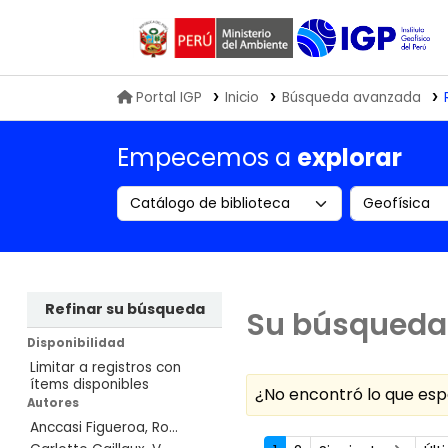
Biblioteca IGP
Portal IGP
Inicio
Búsqueda avanzada
Empecemos a
explorar
Search the catalog by:
Buscar en
Refinar su búsqueda
Su búsqueda 
Disponibilidad
Limitar a registros con
ítems disponibles
¿No encontró lo que e
Autores
Anccasi Figueroa, Ro...
Ordenar