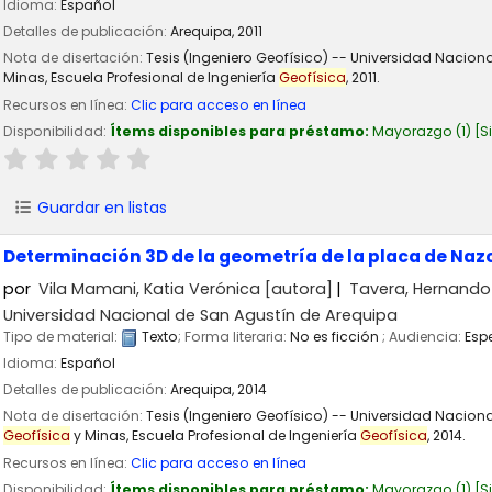
Idioma:
Español
Detalles de publicación:
Arequipa,
2011
Nota de disertación:
Tesis (Ingeniero Geofísico) -- Universidad Nacion
Minas, Escuela Profesional de Ingeniería
Geofísica
, 2011.
Recursos en línea:
Clic para acceso en línea
Disponibilidad:
Ítems disponibles para préstamo:
Mayorazgo
(1)
S
Guardar en listas
Determinación 3D de la geometría de la placa de Nazca
por
Vila Mamani, Katia Verónica
[autora]
Tavera, Hernando
Universidad Nacional de San Agustín de Arequipa
Tipo de material:
Texto
; Forma literaria:
No es ficción
; Audiencia:
Esp
Idioma:
Español
Detalles de publicación:
Arequipa,
2014
Nota de disertación:
Tesis (Ingeniero Geofísico) -- Universidad Nacion
Geofísica
y Minas, Escuela Profesional de Ingeniería
Geofísica
, 2014.
Recursos en línea:
Clic para acceso en línea
Disponibilidad:
Ítems disponibles para préstamo:
Mayorazgo
(1)
S