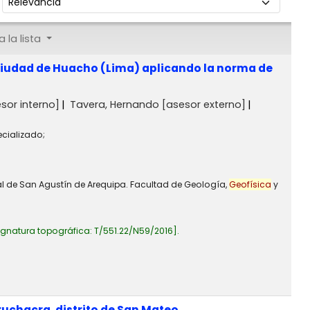
 la lista
 ciudad de Huacho (Lima) aplicando la norma de
sor interno]
Tavera, Hernando
[asesor externo]
ecializado;
al de San Agustín de Arequipa. Facultad de Geología,
Geofísica
y
ignatura topográfica:
T/551.22/N59/2016
.
ruchacra, distrito de San Mateo